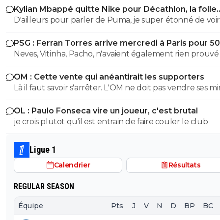
Kylian Mbappé quitte Nike pour Décathlon, la folle
rumeur
D'ailleurs pour parler de Puma, je super étonné de voir
maillots être de vrai serpillère apres 20min de jeu. J'ai 
PSG : Ferran Torres arrive mercredi à Paris pour 5
le match de l'OM hier et les maillots collaient totaleme
Neves, Vitinha, Pacho, n'avaient également rien prouvé 
corps en seulement 15min de jeu. En terme de confort 
mieux. Et c'est pas nouveau, ca fait déjà plusieurs années
OM : Cette vente qui anéantirait les supporters
que je remarque ca.
Là il faut savoir s'arrêter. L'OM ne doit pas vendre ses m
qui risquent d'éclater cette saison. Vendre Mmadi pour
OL : Paulo Fonseca vire un joueur, c'est brutal
tirer 1 million d'euros à Villareal stop. Qui sait si Mmadi n
je crois plutot qu'il est entrain de faire couler le club
vaudra pas 20 ou plus en fin de saison???
Ligue 1
Calendrier
Résultats
REGULAR SEASON
Équipe
Pts
J
V
N
D
BP
BC