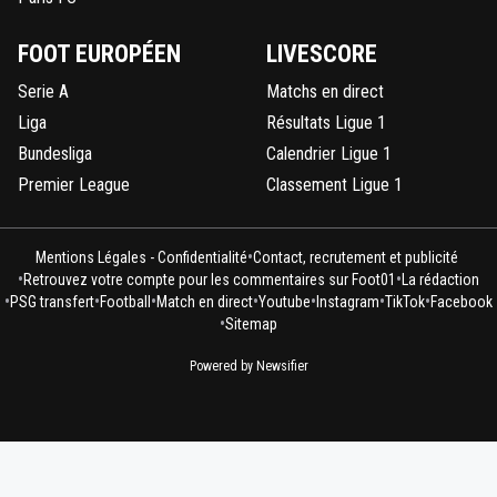
FOOT EUROPÉEN
LIVESCORE
Serie A
Matchs en direct
Liga
Résultats Ligue 1
Bundesliga
Calendrier Ligue 1
Premier League
Classement Ligue 1
•
Mentions Légales - Confidentialité
Contact, recrutement et publicité
•
•
Retrouvez votre compte pour les commentaires sur Foot01
La rédaction
•
•
•
•
•
•
•
PSG transfert
Football
Match en direct
Youtube
Instagram
TikTok
Facebook
•
Sitemap
Powered by Newsifier