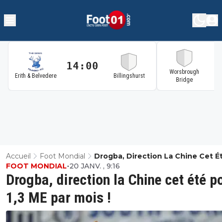
14:00
1
Worsbrough
Erith & Belvedere
Billingshurst
Bridge
Accueil
Foot Mondial
Drogba, Direction La Chine Cet É
FOOT MONDIAL
•
20 JANV. , 9:16
Pour 1,3 ME Par Mois !
Drogba, direction la Chine cet été p
1,3 ME par mois !