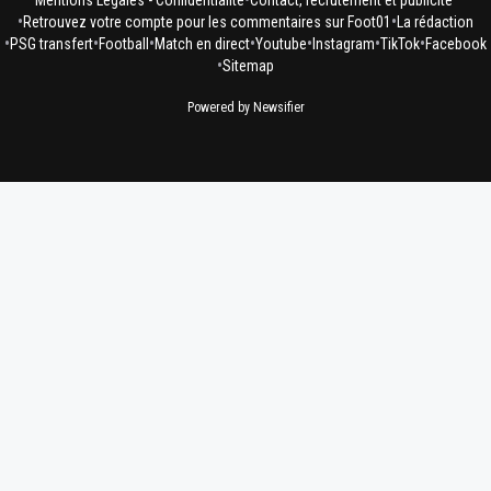
Mentions Légales - Confidentialité
Contact, recrutement et publicité
•
•
Retrouvez votre compte pour les commentaires sur Foot01
La rédaction
•
•
•
•
•
•
•
PSG transfert
Football
Match en direct
Youtube
Instagram
TikTok
Facebook
•
Sitemap
Powered by Newsifier