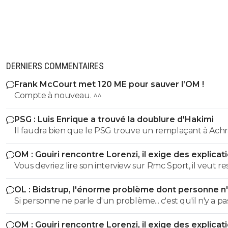
DERNIERS COMMENTAIRES
Frank McCourt met 120 ME pour sauver l’OM !
Compte à nouveau. ^^
PSG : Luis Enrique a trouvé la doublure d'Hakimi
Il faudra bien que le PSG trouve un remplaçant à Achr
Hakimi... vu qu'il risque de se retrouver en prison pour v
OM : Gouiri rencontre Lorenzi, il exige des explicat
durant cette saison.
Vous devriez lire son interview sur Rmc Sport, il veut re
l'OM et n'a pas l'intention de partir.
OL : Bidstrup, l'énorme problème dont personne n
parler
Si personne ne parle d'un problème... c'est qu'il n'y a pa
problème. ^^
OM : Gouiri rencontre Lorenzi, il exige des explicat