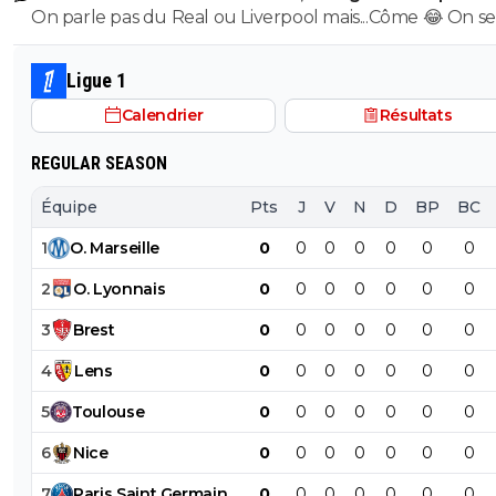
On parle pas du Real ou Liverpool mais...Côme 😂 On se
mec qui souhaite absolument partir de ce club de
baltringue
Ligue 1
Calendrier
Résultats
REGULAR SEASON
Équipe
Pts
J
V
N
D
BP
BC
1
O
.
Marseille
0
0
0
0
0
0
0
2
O
.
Lyonnais
0
0
0
0
0
0
0
3
Brest
0
0
0
0
0
0
0
4
Lens
0
0
0
0
0
0
0
5
Toulouse
0
0
0
0
0
0
0
6
Nice
0
0
0
0
0
0
0
7
Paris
Saint
Germain
0
0
0
0
0
0
0