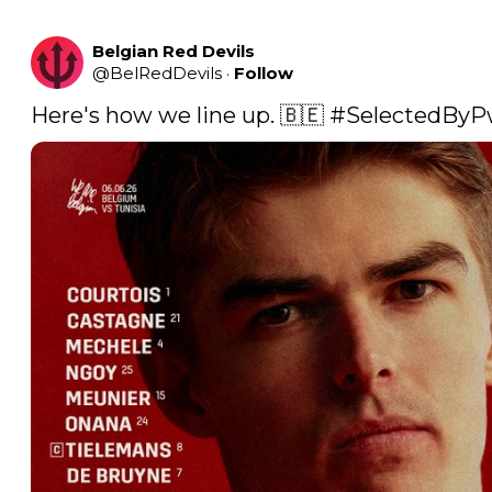
Belgian Red Devils
@
BelRedDevils
·
Follow
Here's how we line up. 🇧🇪 
#SelectedBy