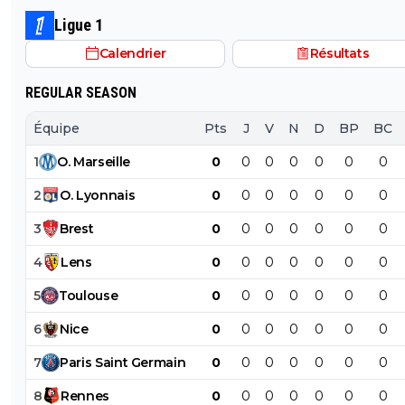
les turcs
Ligue 1
Calendrier
Résultats
REGULAR SEASON
Équipe
Pts
J
V
N
D
BP
BC
1
O
.
Marseille
0
0
0
0
0
0
0
2
O
.
Lyonnais
0
0
0
0
0
0
0
3
Brest
0
0
0
0
0
0
0
4
Lens
0
0
0
0
0
0
0
5
Toulouse
0
0
0
0
0
0
0
6
Nice
0
0
0
0
0
0
0
7
Paris
Saint
Germain
0
0
0
0
0
0
0
8
Rennes
0
0
0
0
0
0
0