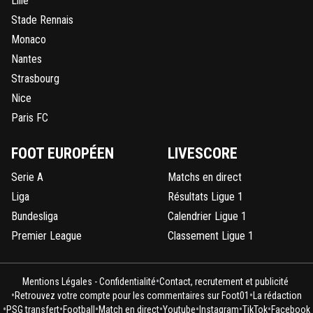
Lille
Stade Rennais
Monaco
Nantes
Strasbourg
Nice
Paris FC
FOOT EUROPÉEN
LIVESCORE
Serie A
Matchs en direct
Liga
Résultats Ligue 1
Bundesliga
Calendrier Ligue 1
Premier League
Classement Ligue 1
•
Mentions Légales - Confidentialité
Contact, recrutement et publicité
•
•
Retrouvez votre compte pour les commentaires sur Foot01
La rédaction
•
•
•
•
•
•
•
PSG transfert
Football
Match en direct
Youtube
Instagram
TikTok
Facebook