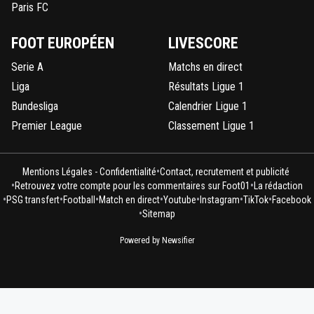
Paris FC
FOOT EUROPÉEN
LIVESCORE
Serie A
Matchs en direct
Liga
Résultats Ligue 1
Bundesliga
Calendrier Ligue 1
Premier League
Classement Ligue 1
•
Mentions Légales - Confidentialité
Contact, recrutement et publicité
•
•
Retrouvez votre compte pour les commentaires sur Foot01
La rédaction
•
•
•
•
•
•
•
PSG transfert
Football
Match en direct
Youtube
Instagram
TikTok
Facebook
•
Sitemap
Powered by Newsifier