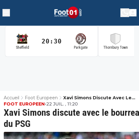
20:30
2
Sheffield
Parkgate
Thornbury Town
Accueil
Foot Europeen
Xavi Simons Discute Avec Le
FOOT EUROPEEN
•
22 JUIL. , 11:20
Bourreau Du PSG
Xavi Simons discute avec le bourre
du PSG