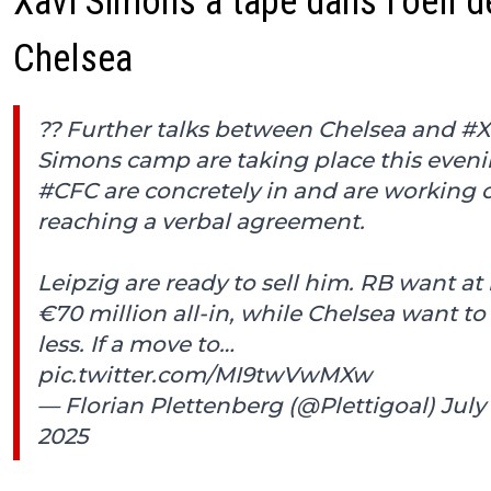
Xavi Simons a tapé dans l'oeil d
Chelsea
?? Further talks between Chelsea and
#X
Simons camp are taking place this eveni
#CFC
are concretely in and are working 
reaching a verbal agreement.
Leipzig are ready to sell him. RB want at 
€70 million all-in, while Chelsea want to
less. If a move to…
pic.twitter.com/MI9twVwMXw
— Florian Plettenberg (@Plettigoal)
July 
2025