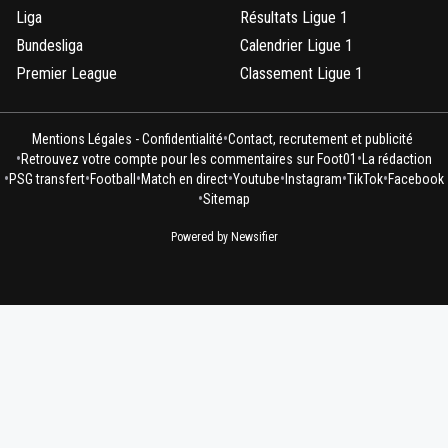
Liga
Résultats Ligue 1
Bundesliga
Calendrier Ligue 1
Premier League
Classement Ligue 1
•
Mentions Légales - Confidentialité
Contact, recrutement et publicité
•
•
Retrouvez votre compte pour les commentaires sur Foot01
La rédaction
•
•
•
•
•
•
•
PSG transfert
Football
Match en direct
Youtube
Instagram
TikTok
Facebook
•
Sitemap
Powered by Newsifier