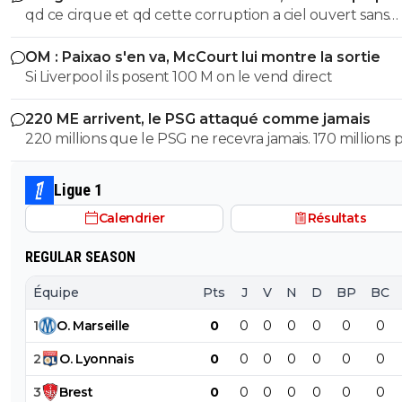
qd ce cirque et qd cette corruption a ciel ouvert sans
venir à communier les données perso c'est limite 🙏 Peace
complexe va s arreter. les magouilles enormes meme plus
mon grand et Verge va te faire encvler 🤣 en tout amica
OM : Paixao s'en va, McCourt lui montre la sortie
cachées, ils s en vantent meme! les magouilles avec Trump, l
biensur 🤣
Si Liverpool ils posent 100 M on le vend direct
attrbution de la CDM au Qatar, le logement dans ce pays, et
pour finir l oiverture aux privés, juste pour prendre du 
220 ME arrivent, le PSG attaqué comme jamais
partout pour avoir une place. ptin de football et qd tu vois
220 millions que le PSG ne recevra jamais. 170 millions 
qu on veut remplacer la pourriture Infantino par le
Barcola et 50 pour M'Baye... Il ne faut pas prendre ses d
president de Guy Degrenne le roi des casserolles. NASSER! .
pour des réalités. Personne ne payera ce prix pour là p
la ca devient grave Apres c est comme en France, on laisse
Ligue 1
des remplaçants.
tout faire ils auraient tort de ne pas en profiter.
Calendrier
Résultats
REGULAR SEASON
Équipe
Pts
J
V
N
D
BP
BC
1
O
.
Marseille
0
0
0
0
0
0
0
2
O
.
Lyonnais
0
0
0
0
0
0
0
3
Brest
0
0
0
0
0
0
0