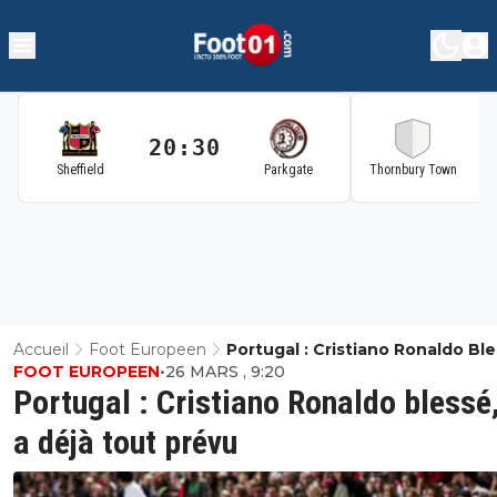
20:30
2
Sheffield
Parkgate
Thornbury Town
Accueil
Foot Europeen
Portugal : Cristiano Ronaldo Bles
FOOT EUROPEEN
•
26 MARS , 9:20
A Déjà Tout Prévu
Portugal : Cristiano Ronaldo blessé,
a déjà tout prévu