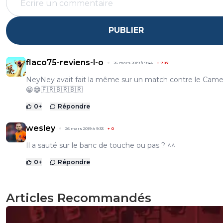
PUBLIER
flaco75-reviens-l-o
26 mars 2019 à 9:44
+
787
NeyNey avait fait la même sur un match contre le Camer
😁😁🇫🇷🇧🇷🇧🇷
0
+
Répondre
wesley
26 mars 2019 à 9:33
+
0
Il a sauté sur le banc de touche ou pas ? ^^
0
+
Répondre
Articles Recommandés