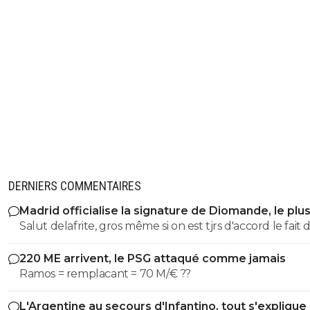
DERNIERS COMMENTAIRES
Madrid officialise la signature de Diomande, le plu
transfert de son histoire
Salut delafrite, gros même si on est tjrs d'accord le fait 
relayer les données perso d'un gars ça reste moyen. À l
220 ME arrivent, le PSG attaqué comme jamais
on se chambre, c'est bon enfant. J'ai rien spécialement
Ramos = remplacant = 70 M/€ ??
contre verge33 disont même que c'est un peu comme
pote que tu as qui supporte l'OM ou autre et qui détes
L'Argentine au secours d'Infantino, tout s'explique
PSG avec qui tu aime te chambrer. Ça met du sel. De la