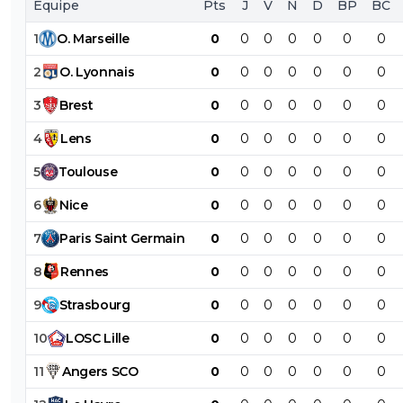
Équipe
Pts
J
V
N
D
BP
BC
1
O
.
Marseille
0
0
0
0
0
0
0
2
O
.
Lyonnais
0
0
0
0
0
0
0
3
Brest
0
0
0
0
0
0
0
4
Lens
0
0
0
0
0
0
0
5
Toulouse
0
0
0
0
0
0
0
6
Nice
0
0
0
0
0
0
0
7
Paris
Saint
Germain
0
0
0
0
0
0
0
8
Rennes
0
0
0
0
0
0
0
9
Strasbourg
0
0
0
0
0
0
0
10
LOSC
Lille
0
0
0
0
0
0
0
11
Angers
SCO
0
0
0
0
0
0
0