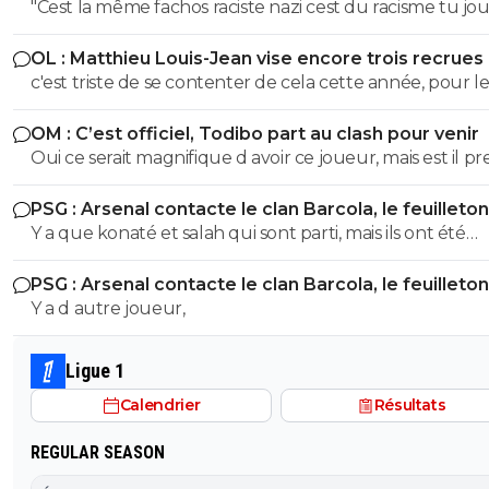
"Cest la même fachos raciste nazi cest du racisme tu jo
avec les mots là finalité est la meme..." C'est la meme chose
OL : Matthieu Louis-Jean vise encore trois recrues
uniquement pour les ignorants dans ton genre... Les gens
c'est triste de se contenter de cela cette année, pour le
qui ont étudiés un minimum l'histoire savent que ce so
joueurs de plus de 15 M 12 sont allés de la ligue 1 à l'étranger
deux idéologies bien différentes ! T'avais pas dit le numéro 88
OM : C’est officiel, Todibo part au clash pour venir
2 sont venu de l'étranger en ligue 1
interdit en série A, mais en Italie...ce qui n'est pas du tou
Oui ce serait magnifique d avoir ce joueur, mais est il pr
meme chose ! Tu confonds tjr tout, c'est pas de ma faut
touché 150 000 mensuel ? On verra bien
tu es très limité intellectuellement
PSG : Arsenal contacte le clan Barcola, le feuilleton
relancé
Y a que konaté et salah qui sont parti, mais ils ont été
remplacés
PSG : Arsenal contacte le clan Barcola, le feuilleton
relancé
Y a d autre joueur,
Ligue 1
Calendrier
Résultats
REGULAR SEASON