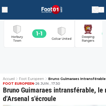
1
1
Horbury
Deeping
Golcar United
Town
Rangers
Accueil
Foot Europeen
Bruno Guimaraes Intransférable
FOOT EUROPEEN
•
26 JUIN , 17:30
Rêve D'Arsenal S'écroule
Bruno Guimaraes intransférable, le 
d'Arsenal s'écroule