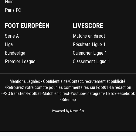
Nice
Paris FC
FOOT EUROPÉEN
LIVESCORE
Serie A
Matchs en direct
Liga
Résultats Ligue 1
Bundesliga
Calendrier Ligue 1
Premier League
Classement Ligue 1
•
Mentions Légales - Confidentialité
Contact, recrutement et publicité
•
•
Retrouvez votre compte pour les commentaires sur Foot01
La rédaction
•
•
•
•
•
•
•
PSG transfert
Football
Match en direct
Youtube
Instagram
TikTok
Facebook
•
Sitemap
Powered by Newsifier