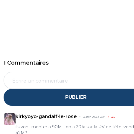
1 Commentaires
PUBLIER
kirkyoyo-gandalf-le-rose
26 juin 2026 à 23:14
+
425
ils vont monter a 90M... on a 20% sur la PV de tête, ven
42M?