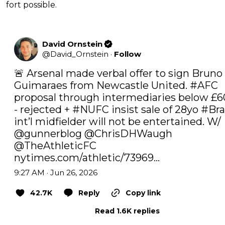
fort possible.
David Ornstein
@
David_Ornstein
·
Follow
🚨 Arsenal made verbal offer to sign Bruno 
Guimaraes from Newcastle United. 
#AFC
proposal through intermediaries below £6
- rejected + 
#NUFC
 insist sale of 28yo 
#Bra
int’l midfielder will not be entertained. W/ 
@gunnerblog
@ChrisDHWaugh
@TheAthleticFC
nytimes.com/athletic/73969…
9:27 AM · Jun 26, 2026
42.7K
Reply
Copy link
Read 1.6K replies