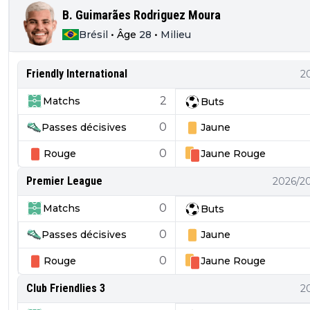
B. Guimarães Rodriguez Moura
Brésil
•
Âge
28
•
Milieu
Friendly International
2
2
Matchs
Buts
0
Passes décisives
Jaune
0
Rouge
Jaune
Rouge
Premier League
2026/2
0
Matchs
Buts
0
Passes décisives
Jaune
0
Rouge
Jaune
Rouge
Club Friendlies 3
2