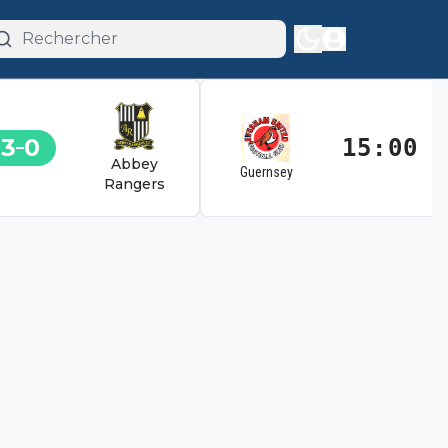
3
0
15:00
Abbey
Guernsey
Rangers