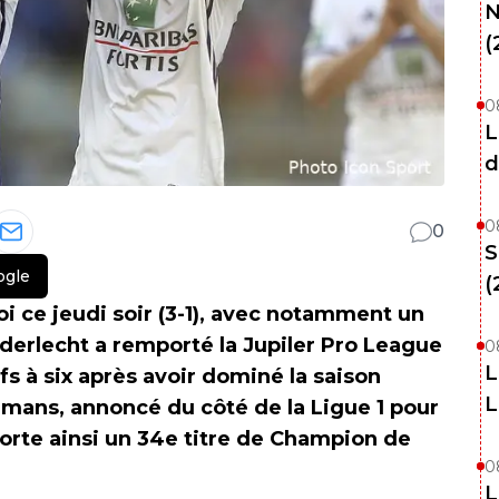
N
(
0
L
d
0
0
S
ogle
(
oi ce jeudi soir (3-1), avec notamment un
erlecht a remporté la Jupiler Pro League
0
L
ffs à six après avoir dominé la saison
L
emans, annoncé du côté de la Ligue 1 pour
orte ainsi un 34e titre de Champion de
0
.
L