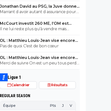
Jonathan David au PSG, la Juve donne
son accord
Marrant d avoir autant d assurance pour
quelqu un qui se trompe avec autant de
McCourt investit 260 ME, l’OM est
régularité... Ton arrogance serait presque
rétrogradé
Il ne lui reste plus qu'à vendre mais
impressionnant si elle était accompagnée
personne mettre 600 millions d'euros
d un quelconque talent, mais bref, je te
OL : Matthieu Louis-Jean vise encore
dans le club. A moins que du côté de
laisserais volontiers avoir raison mais je
trois recrues
Pas de quoi. C'est de bon cœur
l'Arabie Saoudite ou du Golfe Persique un
crains la qualité de notre conversation !!!
fou allonge la somme mais je n'y crois
OL : Matthieu Louis-Jean vise encore
guère.
trois recrues
Merci de suivre On est un peu tous perdu
Mais on peut compter sur toi pour parler
de l’équipe de Lyon
Ligue 1
Calendrier
Résultats
REGULAR SEASON
Équipe
Pts
J
V
N
D
BP
B