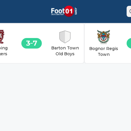
3
7
ing
Barton Town
Bognor Regis
ers
Old Boys
Town