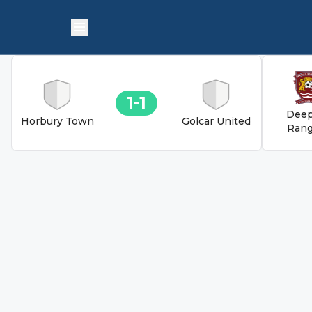
1
1
Deep
Horbury Town
Golcar United
Rang