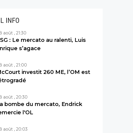
IL INFO
8 août , 21:30
SG : Le mercato au ralenti, Luis
nrique s’agace
8 août , 21:00
cCourt investit 260 ME, l’OM est
étrogradé
8 août , 20:30
a bombe du mercato, Endrick
emercie l'OL
8 août , 20:03