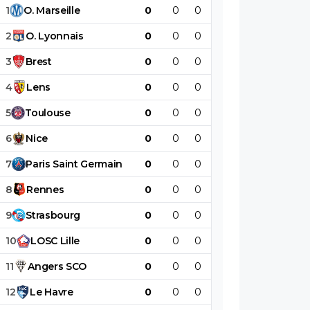
1
O
.
Marseille
0
0
0
0
0
0
2
O
.
Lyonnais
0
0
0
0
0
0
3
Brest
0
0
0
0
0
0
4
Lens
0
0
0
0
0
0
5
Toulouse
0
0
0
0
0
0
6
Nice
0
0
0
0
0
0
7
Paris
Saint
Germain
0
0
0
0
0
0
8
Rennes
0
0
0
0
0
0
9
Strasbourg
0
0
0
0
0
0
10
LOSC
Lille
0
0
0
0
0
0
11
Angers
SCO
0
0
0
0
0
0
12
Le
Havre
0
0
0
0
0
0