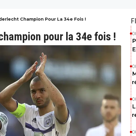
derlecht Champion Pour La 34e Fois !
F
champion pour la 34e fois !
0
P
E
0
M
r
0
L
r
0