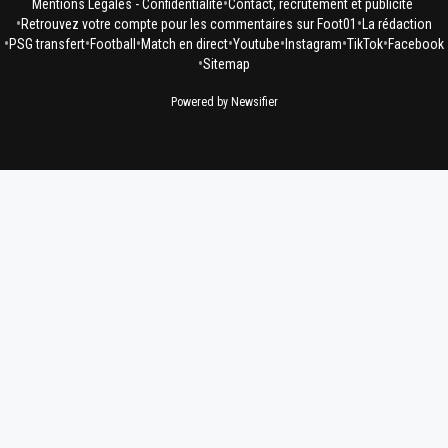
•
Mentions Légales - Confidentialité
Contact, recrutement et publicité
•
•
Retrouvez votre compte pour les commentaires sur Foot01
La rédaction
•
•
•
•
•
•
•
PSG transfert
Football
Match en direct
Youtube
Instagram
TikTok
Facebook
•
Sitemap
Powered by Newsifier