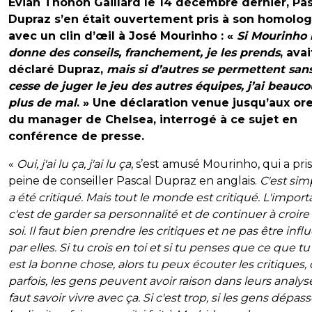
Evian Thonon Gaillard le 14 décembre dernier, Pa
Dupraz s’en était ouvertement pris à son homolo
avec un clin d’œil à José Mourinho : «
Si Mourinho
donne des conseils, franchement, je les prends
, avai
déclaré Dupraz,
mais si d’autres se permettent san
cesse de juger le jeu des autres équipes, j’ai beauc
plus de mal
. » Une déclaration venue jusqu’aux ore
du manager de Chelsea, interrogé à ce sujet en
conférence de presse.
«
Oui, j'ai lu ça, j'ai lu ça
, s’est amusé Mourinho, qui a pris
peine de conseiller Pascal Dupraz en anglais.
C'est simp
a été critiqué. Mais tout le monde est critiqué. L'import
c'est de garder sa personnalité et de continuer à croire
soi. Il faut bien prendre les critiques et ne pas être inf
par elles. Si tu crois en toi et si tu penses que ce que tu 
est la bonne chose, alors tu peux écouter les critiques, 
parfois, les gens peuvent avoir raison dans leurs analyses
faut savoir vivre avec ça. Si c'est trop, si les gens dépas