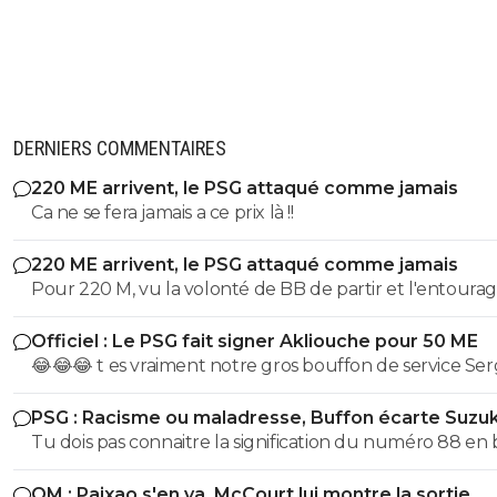
DERNIERS COMMENTAIRES
220 ME arrivent, le PSG attaqué comme jamais
Ca ne se fera jamais a ce prix là !!
220 ME arrivent, le PSG attaqué comme jamais
Pour 220 M, vu la volonté de BB de partir et l'entoura
toxique de IB on les dépose direct chez les Anglais.
Officiel : Le PSG fait signer Akliouche pour 50 ME
😂😂😂 t es vraiment notre gros bouffon de service Se
PSG : Racisme ou maladresse, Buffon écarte Suzuk
Tu dois pas connaitre la signification du numéro 88 en
ignare
OM : Paixao s'en va, McCourt lui montre la sortie