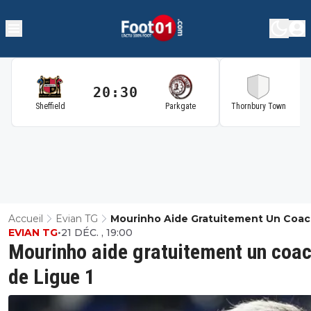
20:30
2
Sheffield
Parkgate
Thornbury Town
Accueil
Evian TG
Mourinho Aide Gratuitement Un Coa
EVIAN TG
•
21 DÉC. , 19:00
Ligue 1
Mourinho aide gratuitement un coa
de Ligue 1