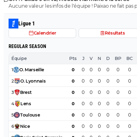
Aucune valeur les infos de l'équipe ! Paixao ne fait pas p
des joueurs succeptibles de partir a moins d'une offre
€ minimum. Les joueurs sur la liste sont Balerdi, Hodjbe
Ligue 1
Emerson, CJ Riley, Maupay, Moumbagna, Kondogbia, d
Calendrier
Résultats
libre et Mmadi en prêt
REGULAR SEASON
Équipe
Pts
J
V
N
D
BP
BC
1
O
.
Marseille
0
0
0
0
0
0
0
2
O
.
Lyonnais
0
0
0
0
0
0
0
3
Brest
0
0
0
0
0
0
0
4
Lens
0
0
0
0
0
0
0
5
Toulouse
0
0
0
0
0
0
0
6
Nice
0
0
0
0
0
0
0