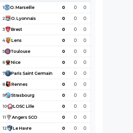
1
O
.
Marseille
0
0
0
0
0
0
2
O
.
Lyonnais
0
0
0
0
0
0
3
Brest
0
0
0
0
0
0
4
Lens
0
0
0
0
0
0
5
Toulouse
0
0
0
0
0
0
6
Nice
0
0
0
0
0
0
7
Paris
Saint
Germain
0
0
0
0
0
0
8
Rennes
0
0
0
0
0
0
9
Strasbourg
0
0
0
0
0
0
10
LOSC
Lille
0
0
0
0
0
0
11
Angers
SCO
0
0
0
0
0
0
12
Le
Havre
0
0
0
0
0
0