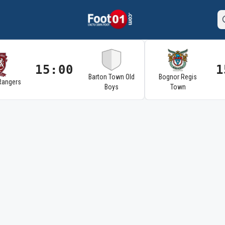
15:00
1
Barton Town Old
Bognor Regis
Rangers
Boys
Town