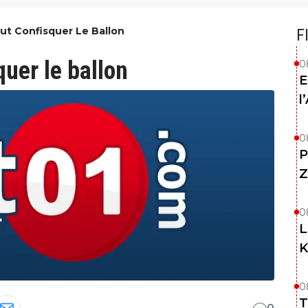
ut Confisquer Le Ballon
F
uer le ballon
0
E
l
0
P
Z
0
L
K
0
T