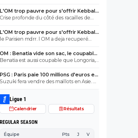
L'OM trop pauvre pour s'offrir Kebbal,
c'est officiel
Crise profonde du côté des racailles de
Marseille 😍
L'OM trop pauvre pour s'offrir Kebbal,
c'est officiel
le Parisien mdrr. l OM a deja recuperé
80M.+ Aguerd quasi officiel. Hodgberg en
OM : Benatia vide son sac, le coupable
discussions avancees, Gomez pareil. donc
prend cher
Benatia est aussi coupable que Longoria,
le blabla ca va. les articles de merde
ils ont joué au foot mercato sans
chaaue jour c est marrant mais ca va 5 mn
PSG : Paris paie 100 millions d'euros et
construire quelque chose
valide un gros départ
Suzuki fera vendre des maillots en Asie. Ce
ne sont pas les russes qui acheteront
ceux de Safonov ni les europeens ceux
Ligue 1
de Chevalier. Quant aux autres acheteurs
Calendrier
Résultats
ils s’en foutent des trois ...
REGULAR SEASON
Équipe
Pts
J
V
N
D
BP
B