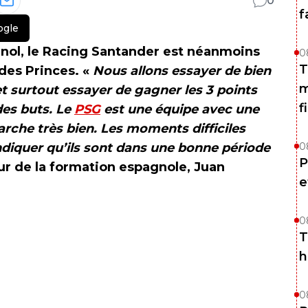
0
f
ogle
nol, le Racing Santander est néanmoins
0
T
des Princes. «
Nous allons essayer de bien
m
et surtout essayer de gagner les 3 points
f
es buts. Le
PSG
est une équipe avec une
rche très bien. Les moments difficiles
ndiquer qu’ils sont dans une bonne période
0
P
eur de la formation espagnole, Juan
e
0
T
h
0