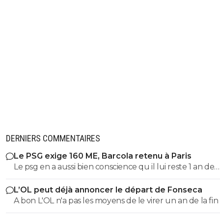
DERNIERS COMMENTAIRES
Le PSG exige 160 ME, Barcola retenu à Paris
Le psg en a aussi bien conscience qu il lui reste 1 an de
contrat 😁 après, c est le jeu de la négociation, on est a
L’OL peut déjà annoncer le départ de Fonseca
d août, y a toujours une marge de prix négociable avec
A bon L'OL n'a pas les moyens de le virer un an de la fin
bonus et ils savent que Liverpool a tout à fait les moye
son contrat ça représente même pas 5M brute.
payer avec 750M de budget et un salaire de Salah en m