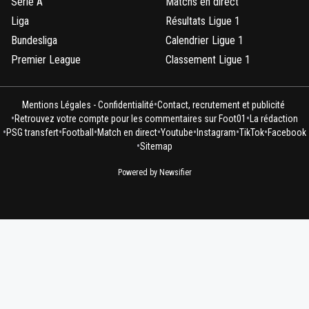
Serie A
Matchs en direct
Liga
Résultats Ligue 1
Bundesliga
Calendrier Ligue 1
Premier League
Classement Ligue 1
•
Mentions Légales - Confidentialité
Contact, recrutement et publicité
•
•
Retrouvez votre compte pour les commentaires sur Foot01
La rédaction
•
•
•
•
•
•
•
PSG transfert
Football
Match en direct
Youtube
Instagram
TikTok
Facebook
•
Sitemap
Powered by Newsifier