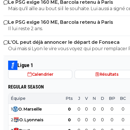
Le PSG exige 160 ME, Barcola retenu à Paris
Après, à Liverpool de voir s ils le veulent vraiment et le
Mais qu'il aille au bout si il le souhaite. Lui aussi a signé c
sécuriser dès maintenant car rien de sûr qu il ne prolo
contrat et lui aussi doit le respecter si pas d'accord avec
pas par la suite, et rien de sûr qu il ne choisisse Liverpool
Le PSG exige 160 ME, Barcola retenu à Paris
Liverpool. On va pas pleurer non plus....
fin de son contrat vu qu il a tout de même une très b
Il lui reste 2 ans.
côte, il n est peut-etre pas titulaire systématique à Pari
il reste double champion d Europe sortant et internati
L’OL peut déjà annoncer le départ de Fonseca
français, ça fait tout de même un beau cv attractif s il
Oui mais si Lyon le vire vous voyez qui pour remplacer
devenait libre de contrat.
Ligue 1
Calendrier
Résultats
REGULAR SEASON
Équipe
Pts
J
V
N
D
BP
BC
1
O
.
Marseille
0
0
0
0
0
0
0
2
O
.
Lyonnais
0
0
0
0
0
0
0