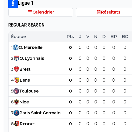
caisses
Ligue 1
Calendrier
Résultats
REGULAR SEASON
Équipe
Pts
J
V
N
D
BP
BC
1
O
.
Marseille
0
0
0
0
0
0
0
2
O
.
Lyonnais
0
0
0
0
0
0
0
3
Brest
0
0
0
0
0
0
0
4
Lens
0
0
0
0
0
0
0
5
Toulouse
0
0
0
0
0
0
0
6
Nice
0
0
0
0
0
0
0
7
Paris
Saint
Germain
0
0
0
0
0
0
0
8
Rennes
0
0
0
0
0
0
0