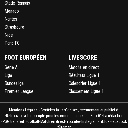
Stade Rennais
Monaco
Nantes
Strasbourg
Nice
Paris FC
FOOT EUROPÉEN
LIVESCORE
Serie A
Matchs en direct
Liga
Résultats Ligue 1
Bundesliga
Calendrier Ligue 1
Premier League
Classement Ligue 1
•
Mentions Légales - Confidentialité
Contact, recrutement et publicité
•
•
Retrouvez votre compte pour les commentaires sur Foot01
La rédaction
•
•
•
•
•
•
•
PSG transfert
Football
Match en direct
Youtube
Instagram
TikTok
Facebook
•
Sitemap