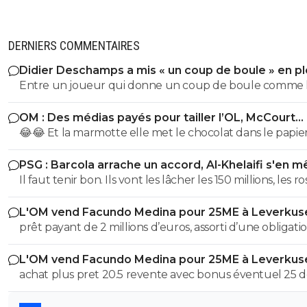
DERNIERS COMMENTAIRES
Didier Deschamps a mis « un coup de boule » en pl
Mondial
Entre un joueur qui donne un coup de boule comme 
sélectionneur en poste, et la critique sur l' arrbitrage il y
OM : Des médias payés pour tailler l’OL, McCourt
une sacré différence, l'arbitre n'a pas reçu de coup par
accusé
😂😂 Et la marmotte elle met le chocolat dans le papier
contre l' Italien lui oui Quel exemple pour les jeunes
pauvre foutre0. Les cons, ça ose tout, c'est même à ça 
poussent que de mettre un sélectionneur comme celu
PSG : Barcola arrache un accord, Al-Khelaifi s'en m
les reconnaît.
vient d'être nommé !
Il faut tenir bon. Ils vont les lâcher les 150 millions, les r
!!
L'OM vend Facundo Medina pour 25ME à Leverkus
prêt payant de 2 millions d’euros, assorti d’une obligati
d’achat fixée à 18 millions, à laquelle s’ajoutent 2 million
L'OM vend Facundo Medina pour 25ME à Leverkus
bonus facilement atteignables
achat plus pret 20.5 revente avec bonus éventuel 25 
aux max 4.5M ce n'est pas avec cela que tu vas renfloue