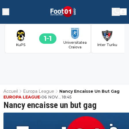
1
1
Universitatea
KuPS
Inter Turku
Craiova
Accueil
Europa League
Nancy Encaisse Un But Gag
EUROPA LEAGUE
•
06 NOV. , 18:45
Nancy encaisse un but gag