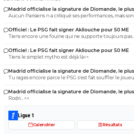
Madrid officialise la signature de Diomande, le plu
transfert de son histoire
Aucun Parisiens n a critiqué ses performances, mais son
par rapport a ses performances... Des highlights tu en
Officiel : Le PSG fait signer Akliouche pour 50 ME
trouves pour tout les joueurs, ce n est pourtant autan
Tiens encore une fouine qui ne supporte toujours pas
sur une saison ce sont tous des cracks. Le PSG etait sur
d'entendre la vérité. ^^
Endrick et Manstantuono, ils ont préféré le Real, ils ava
Officiel : Le PSG fait signer Akliouche pour 50 ME
tout deux des Highlights de folie sur les reseaux, ds la r
Tiens le simplet mytho est déjà là^^
du haut niveau on voit le resultat...
Madrid officialise la signature de Diomande, le plu
transfert de son histoire
Tu rages encore parce le PSG s'est fait souffler le joue
le Real Madrid. Mdr Yan Diomandé :
Madrid officialise la signature de Diomande, le plu
https://www.facebook.com/reel/1056646916713236 Alors... tu
transfert de son histoire
Rodri... ^^
trouves que ce joueur ne mérite toujours pas d'être a
à ce prix ?
Ligue 1
Calendrier
Résultats