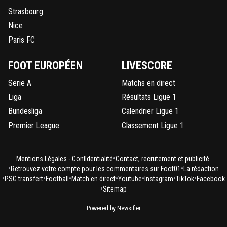
Strasbourg
Nice
Paris FC
FOOT EUROPÉEN
LIVESCORE
Serie A
Matchs en direct
Liga
Résultats Ligue 1
Bundesliga
Calendrier Ligue 1
Premier League
Classement Ligue 1
•
Mentions Légales - Confidentialité
Contact, recrutement et publicité
•
•
Retrouvez votre compte pour les commentaires sur Foot01
La rédaction
•
•
•
•
•
•
•
PSG transfert
Football
Match en direct
Youtube
Instagram
TikTok
Facebook
•
Sitemap
Powered by Newsifier