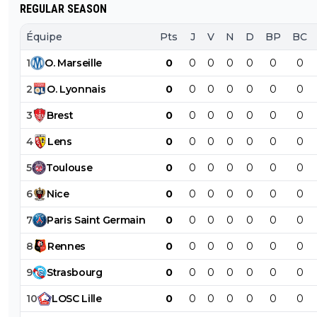
REGULAR SEASON
Équipe
Pts
J
V
N
D
BP
BC
1
O
.
Marseille
0
0
0
0
0
0
0
2
O
.
Lyonnais
0
0
0
0
0
0
0
3
Brest
0
0
0
0
0
0
0
4
Lens
0
0
0
0
0
0
0
5
Toulouse
0
0
0
0
0
0
0
6
Nice
0
0
0
0
0
0
0
7
Paris
Saint
Germain
0
0
0
0
0
0
0
8
Rennes
0
0
0
0
0
0
0
9
Strasbourg
0
0
0
0
0
0
0
10
LOSC
Lille
0
0
0
0
0
0
0