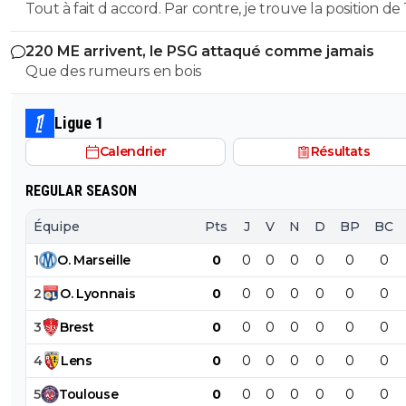
cauchemar
Tout à fait d accord. Par contre, je trouve la position de
des remplaçants.
quelque peu, voir ultra- hypocrite quand il dénonce u
220 ME arrivent, le PSG attaqué comme jamais
football élitiste quand on a des clubs comme le Real, le
Que des rumeurs en bois
Barca et l atletico dans sa ligue, c est grâce à ces clubs si
ligue peut se permettre de renégocier à la hausse des 
tv si importants profitant à toute sa ligue et même à Te
Ligue 1
lui-même qui s est vu augmenter son salaire de 2M po
Calendrier
Résultats
arriver à un salaire personnel de plus de 5M annuel 🤔 
aurait il pas une part de mauvaise foi du fait que ce soit
REGULAR SEASON
Nasser dont on parle ? Aucune idée mais ça ne m étonn
pas de la part d un ancien militant de l extrême droite
Équipe
Pts
J
V
N
D
BP
BC
espagnole franquiste.
1
O
.
Marseille
0
0
0
0
0
0
0
2
O
.
Lyonnais
0
0
0
0
0
0
0
3
Brest
0
0
0
0
0
0
0
4
Lens
0
0
0
0
0
0
0
5
Toulouse
0
0
0
0
0
0
0