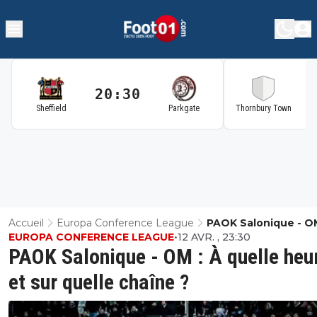
20:30
2
Sheffield
Parkgate
Thornbury Town
Accueil
Europa Conference League
PAOK Salonique - OM
EUROPA CONFERENCE LEAGUE
•
12 AVR. , 23:30
Quelle Heure Et Sur
PAOK Salonique - OM : À quelle heu
Quelle Chaîne ?
et sur quelle chaîne ?