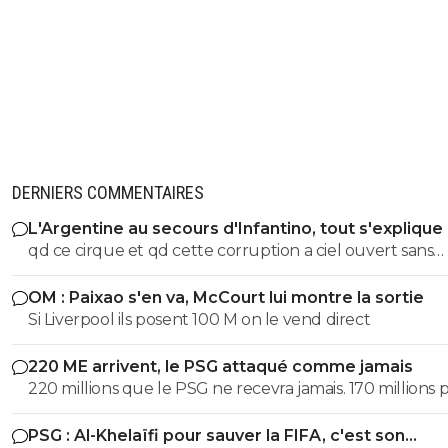
DERNIERS COMMENTAIRES
L'Argentine au secours d'Infantino, tout s'explique
qd ce cirque et qd cette corruption a ciel ouvert sans
complexe va s arreter. les magouilles enormes meme plus
OM : Paixao s'en va, McCourt lui montre la sortie
cachées, ils s en vantent meme! les magouilles avec Trump, l
Si Liverpool ils posent 100 M on le vend direct
attrbution de la CDM au Qatar, le logement dans ce pays, et
pour finir l oiverture aux privés, juste pour prendre du 
220 ME arrivent, le PSG attaqué comme jamais
partout pour avoir une place. ptin de footballl
220 millions que le PSG ne recevra jamais. 170 millions 
Barcola et 50 pour M'Baye... Il ne faut pas prendre ses d
PSG : Al-Khelaïfi pour sauver la FIFA, c'est son
pour des réalités. Personne ne payera ce prix pour là p