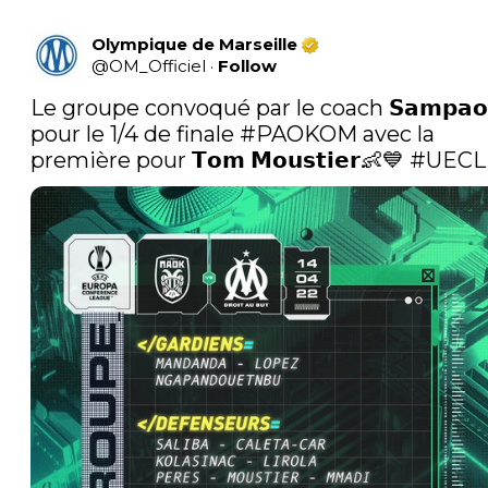
Olympique de Marseille
@
OM_Officiel
·
Follow
Le groupe convoqué par le coach 𝗦𝗮𝗺𝗽𝗮𝗼𝗹
pour le 1/4 de finale 
#PAOKOM
 avec la 
première pour 𝗧𝗼𝗺 𝗠𝗼𝘂𝘀𝘁𝗶𝗲𝗿👶💙 
#UECL