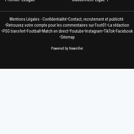
•
Mentions Légales - Confidentialité
Contact, recrutement et publicité
•
•
Retrouvez votre compte pour les commentaires sur Foot01
La rédaction
•
•
•
•
•
•
•
PSG transfert
Football
Match en direct
Youtube
Instagram
TikTok
Facebook
•
Sitemap
Powered by Newsifier