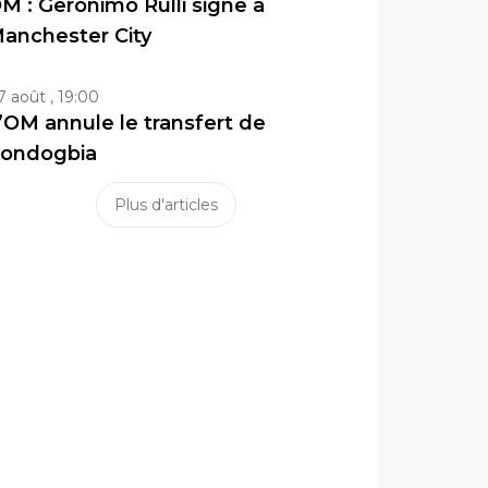
M : Geronimo Rulli signe à
anchester City
7 août , 19:00
’OM annule le transfert de
ondogbia
Plus d'articles