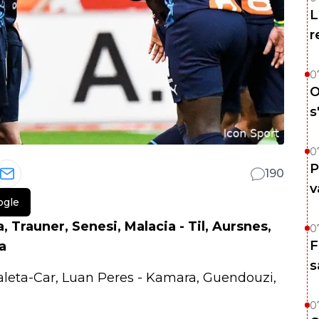
L
r
0
O
s
0
P
190
v
ogle
 Trauner, Senesi, Malacia - Til, Aursnes,
0
F
a
s
aleta-Car, Luan Peres - Kamara, Guendouzi,
0