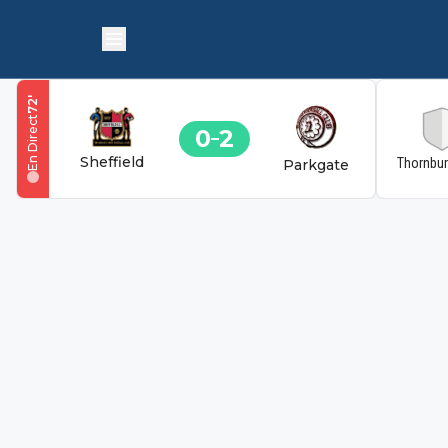
'
72
En Direct
0
2
Sheffield
Thornbu
Parkgate