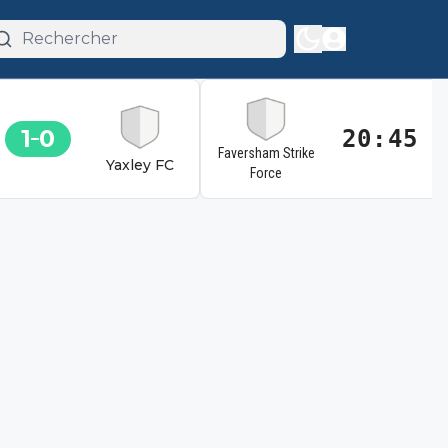
1
0
20:45
Faversham Strike
Yaxley FC
Force