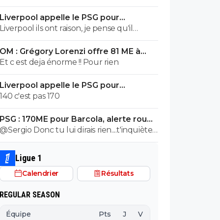
...tous est a vendre !!!!
Liverpool appelle le PSG pour
renoncer à Barcola
Liverpool ils ont raison, je pense qu'il
peuvent trouver moins cher
OM : Grégory Lorenzi offre 81 ME à
Frank McCourt
Et c est deja énorme !! Pour rien
Liverpool appelle le PSG pour
renoncer à Barcola
140 c'est pas 170
PSG : 170ME pour Barcola, alerte rouge
à Liverpool
@Sergio Donc tu lui dirais rien....t'inquiètes
on a compris Mdr
Ligue 1
Calendrier
Résultats
REGULAR SEASON
Équipe
Pts
J
V
N
D
BP
B