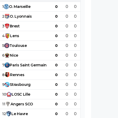
1
O
.
Marseille
0
0
0
0
0
0
2
O
.
Lyonnais
0
0
0
0
0
0
3
Brest
0
0
0
0
0
0
4
Lens
0
0
0
0
0
0
5
Toulouse
0
0
0
0
0
0
6
Nice
0
0
0
0
0
0
7
Paris
Saint
Germain
0
0
0
0
0
0
8
Rennes
0
0
0
0
0
0
9
Strasbourg
0
0
0
0
0
0
10
LOSC
Lille
0
0
0
0
0
0
11
Angers
SCO
0
0
0
0
0
0
12
Le
Havre
0
0
0
0
0
0