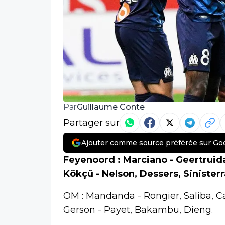
Guillaume Conte
Par
Partager sur
Ajouter comme source préférée sur Go
Feyenoord : Marciano - Geertruida,
Kökçü - Nelson, Dessers, Sinisterr
OM : Mandanda - Rongier, Saliba, C
Gerson - Payet, Bakambu, Dieng.