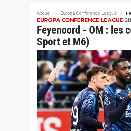
Accueil
Europa Conference League
Fe
Et
EUROPA CONFERENCE LEAGUE
•
28
Feyenoord - OM : les 
Sport et M6)