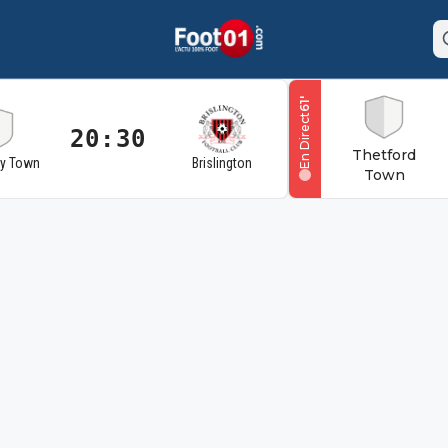
'
61
En Direct
20:30
Thetford
ry Town
Brislington
Town