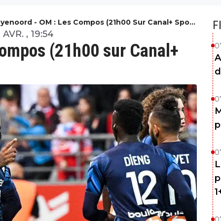
yenoord - OM : Les Compos (21h00 Sur Canal+ Sport
F
 M6)
 AVR. , 19:54
compos (21h00 sur Canal+
0
A
d
0
M
p
0
L
p
1
0