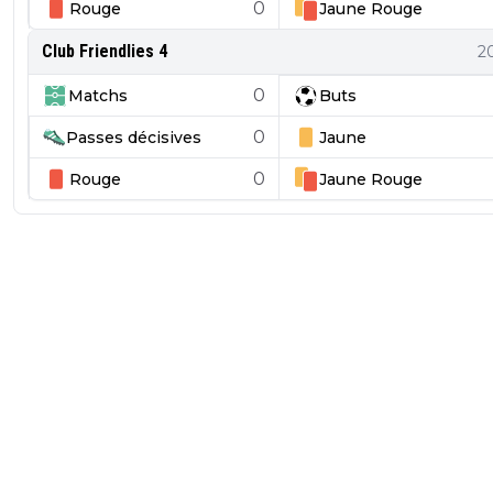
0
Rouge
Jaune
Rouge
Club Friendlies 4
2
0
Matchs
Buts
0
Passes décisives
Jaune
0
Rouge
Jaune
Rouge