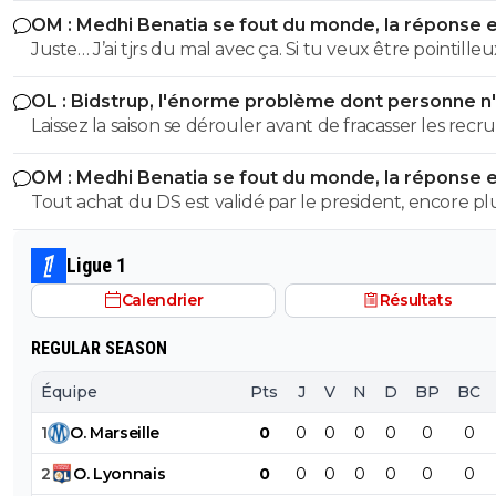
commentaire là tête entre le carrelage et ma semelle ..
OM : Medhi Benatia se fout du monde, la réponse 
fais face à la concurrence des milieux actuels titulaires, 
pauvre guignol
violente
Juste… J’ai tjrs du mal avec ça. Si tu veux être pointilleu
logique que ce joueur de 20 ans soit prêté pour s ague
etc…oui Mais c’est pas eux qui courent (ou pas) sur le te
en attendant son tour et prendre du temps de jeu, po
OL : Bidstrup, l'énorme problème dont personne n
aussi…
il n a pas encore floppé, c est encore trop tôt pour le
parler
Laissez la saison se dérouler avant de fracasser les recr
déterminer
OM : Medhi Benatia se fout du monde, la réponse 
violente
Tout achat du DS est validé par le president, encore pl
quand ce president est la depuis plus de 5ans et que c e
qui a signé les accords avec l UEFA. On peut reprocher à
Ligue 1
Benatia le choix de certains joueurs, ou certaines décisi
Calendrier
Résultats
sportif, mais le financier etait du ressort de Longoria.
REGULAR SEASON
Équipe
Pts
J
V
N
D
BP
BC
1
O
.
Marseille
0
0
0
0
0
0
0
2
O
.
Lyonnais
0
0
0
0
0
0
0