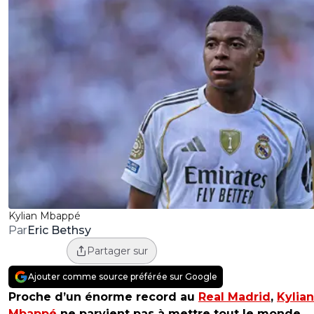
Kylian Mbappé
Eric Bethsy
Par
Partager sur
Ajouter comme source préférée sur Google
Proche d’un énorme record au
Real Madrid
,
Kylian
Mbappé
ne parvient pas à mettre tout le monde