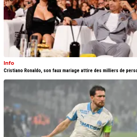
2
+
Répondre
sergio33
20 décembre 2025 à 13:28
+
1612
Tiens... encore un aigri parisien qui vient vomir 
Mbappé.
0
+
Répondre
majin-cage
20 décembre 2025 à 13:40
+
1298
Va ch*er ...
Info
Cristiano Ronaldo, son faux mariage attire des milliers de per
1
+
Répondre
flaco75-reviens-l-o
20 décembre 2025 à 12:52
+
787
C’est surtout qu’ils en savent bien plus que nous s
sujet… ils ont vécu avec Henriette à l’époque… 🤪
🇫🇷🇺🇦
0
+
Répondre