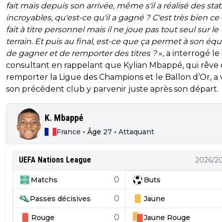
fait mais depuis son arrivée, même s'il a réalisé des stat
incroyables, qu'est-ce qu'il a gagné ? C'est très bien ce 
fait à titre personnel mais il ne joue pas tout seul sur le
terrain. Et puis au final, est-ce que ça permet à son éq
de gagner et de remporter des titres ?
», a interrogé le
consultant en rappelant que Kylian Mbappé, qui rêve
remporter la Ligue des Champions et le Ballon d’Or, a
son précédent club y parvenir juste après son départ.
K. Mbappé
France
•
Âge
27
•
Attaquant
UEFA Nations League
2026/2
0
Matchs
Buts
0
Passes décisives
Jaune
0
Rouge
Jaune
Rouge