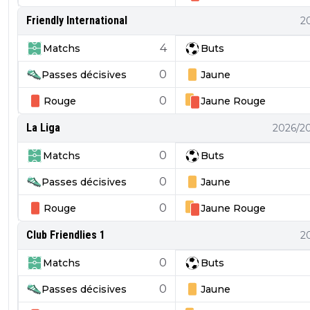
Friendly International
2
4
Matchs
Buts
0
Passes décisives
Jaune
0
Rouge
Jaune
Rouge
La Liga
2026/2
0
Matchs
Buts
0
Passes décisives
Jaune
0
Rouge
Jaune
Rouge
Club Friendlies 1
2
0
Matchs
Buts
0
Passes décisives
Jaune