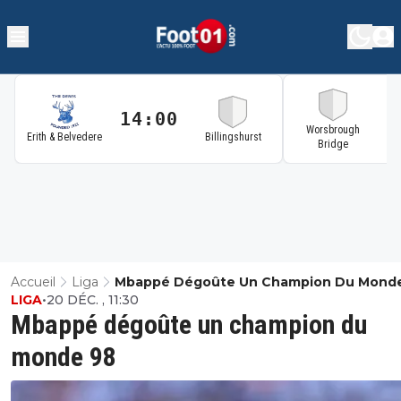
14:00
1
Worsbrough
Erith & Belvedere
Billingshurst
Bridge
Accueil
Liga
Mbappé Dégoûte Un Champion Du Mond
LIGA
•
20 DÉC. , 11:30
Mbappé dégoûte un champion du
monde 98