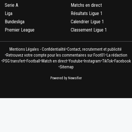
Serie A
Matchs en direct
Liga
Résultats Ligue 1
Bundesliga
Calendrier Ligue 1
Premier League
Classement Ligue 1
•
Mentions Légales - Confidentialité
Contact, recrutement et publicité
•
•
Retrouvez votre compte pour les commentaires sur Foot01
La rédaction
•
•
•
•
•
•
•
PSG transfert
Football
Match en direct
Youtube
Instagram
TikTok
Facebook
•
Sitemap
Powered by Newsifier