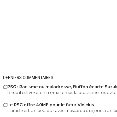
DERNIERS COMMENTAIRES
PSG : Racisme ou maladresse, Buffon écarte Suzuk
Rhoo il est vexé, en meme temps la prochaine fois évite
rentrer dans des sujet complexe ou ton niveau de
Le PSG offre 40ME pour le futur Vinicius
connaissance ne dépasse pas l'enseignement secondair
L article est un peu dur avec moscardo qui joue à un p
veux faire le malin mais tu te retrouves a chaque
plus compliqué pour se mettre en valeur surtout qua