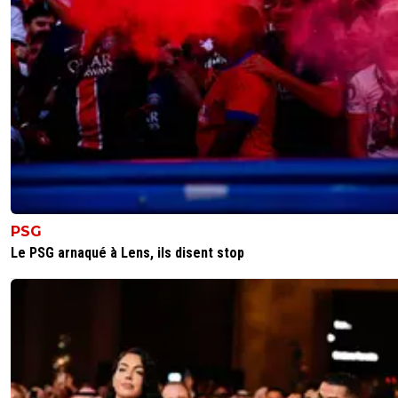
0
+
Répondre
dijaya
20 décembre 2025 à 11:34
+
2165
c est marrant juste en lisant le titre je savais que c etait Pet
ca aurait pu etre Dugachis aussi. mais il serait temps qu il
profitent de leur retraite
0
+
Répondre
majin-cage
20 décembre 2025 à 12:14
+
1298
A t il tort pour autant ?
PSG
Mbappe vampirise le jeu du Real, effeçant tout se
Le PSG arnaqué à Lens, ils disent stop
coequipiers, mettant a mal le collectif du Real...
Comme le dit Luis Enrique, mieux vaut 4 joueurs a
10buts , plutot qu un seul a 40...
Et c est exactement ça au Real, il est loin le temp
Bellingham enchainait les buts et les assists, ou u
Vinicius qui postulait pour le BO !!!