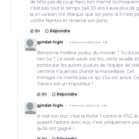
de tête pas de coup franc rien meme technique
c’est pas tout le temps çaA 30 ans il aura plus de 
la on va bien rire..Marque que sûr peno la il n’est 
contre Nantes et réclame son peno
0
+
Répondre
gjmdat-highi
21 décembre 2023 à 22:54
+
0
Benzema meilleur joueur du monde ? Tu dout
rien toi ? Le wesh wesh est fini, cette racaille ét
portée par les autres joueurs de l'équipe de réal
vermine n'a jamais chanté la marseillaise. Cet
immigré ne mérite pas ce qu' il lui est arrivé. C
Travers est un imposteur !
0
+
Répondre
gjmdat-highi
11 décembre 2023 à 11:02
+
0
le real son truc c'est la triche !! contre le PSG ils
avaient l'arbitre avec eux, c'est uniquement po
qu'ils ont gagné !
0
+
Répondre