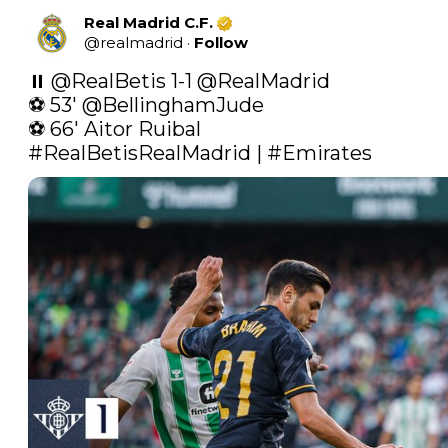
Real Madrid C.F.
@
realmadrid
·
Follow
⏸️ 
@RealBetis
 1-1 
@RealMadrid
⚽ 53' 
@BellinghamJude
#RealBetisRealMadrid
 | 
#Emirates