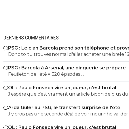
DERNIERS COMMENTAIRES
PSG : Le clan Barcola prend son téléphone et pro
un séisme
Donc toi tu trouves normal d'aller acheter une brele 160
millions et ne pas mettre le même montant pour un j
PSG : Barcola à Arsenal, une dinguerie se prépare
à 2LDC.Tu es vraiment limité
Feuileton de l'été = 320 épisodes ....
OL : Paulo Fonseca vire un joueur, c'est brutal
J’espère que c’est vraiment un article bidon de plus du
pseudo journaliste Conte! Nartey pendant la prépa à chaque
Arda Güler au PSG, le transfert surprise de l'été
fois qu’il est entrée en jeu ça a été le meilleur! A l’heure
J y crois pas une seconde déjà de voir mourinho valider
actuelle même je le met à la place de Tolisso tellemen
sent qu’il est plus en jambes! Si Fonseca fait ça , je n’aurais
OL : Paulo Fonseca vire un joueur, c'est brutal
aucun espoir pour cette saison parce qu’on a affaire à 