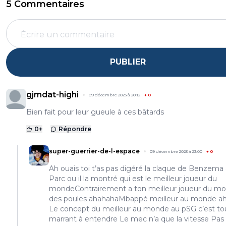
5 Commentaires
PUBLIER
gjmdat-highi
09 décembre 2023 à 20:12
+
0
Bien fait pour leur gueule à ces bâtards
0
+
Répondre
super-guerrier-de-l-espace
09 décembre 2023 à 23:00
+
0
Ah ouais toi t’as pas digéré la claque de Benzema
Parc ou il la montré qui est le meilleur joueur du
mondeContrairement a ton meilleur joueur du m
des poules ahahahaMbappé meilleur au monde a
Le concept du meilleur au monde au pSG c’est to
marrant à entendre Le mec n’a que la vitesse Pas