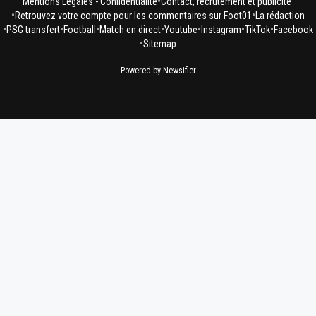
•
Mentions Légales - Confidentialité
Contact, recrutement et publicité
•
•
Retrouvez votre compte pour les commentaires sur Foot01
La rédaction
•
•
•
•
•
•
•
PSG transfert
Football
Match en direct
Youtube
Instagram
TikTok
Facebook
•
Sitemap
Powered by Newsifier