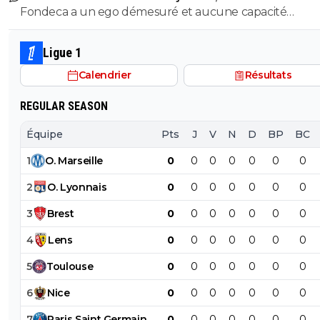
Fondeca a un ego démesuré et aucune capacité
coach qui va jamais se remettre en question.
d’autocritique. Il devient fatiguant.
Ligue 1
Calendrier
Résultats
REGULAR SEASON
Équipe
Pts
J
V
N
D
BP
BC
1
O
.
Marseille
0
0
0
0
0
0
0
2
O
.
Lyonnais
0
0
0
0
0
0
0
3
Brest
0
0
0
0
0
0
0
4
Lens
0
0
0
0
0
0
0
5
Toulouse
0
0
0
0
0
0
0
6
Nice
0
0
0
0
0
0
0
7
Paris
Saint
Germain
0
0
0
0
0
0
0