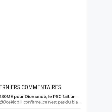
ERNIERS COMMENTAIRES
130ME pour Diomandé, le PSG fait une
nouvelle offre
@JoeKidd Il confirme...ce n'est pas du bla
bla bla quand c'est le PSG...le gars n'a