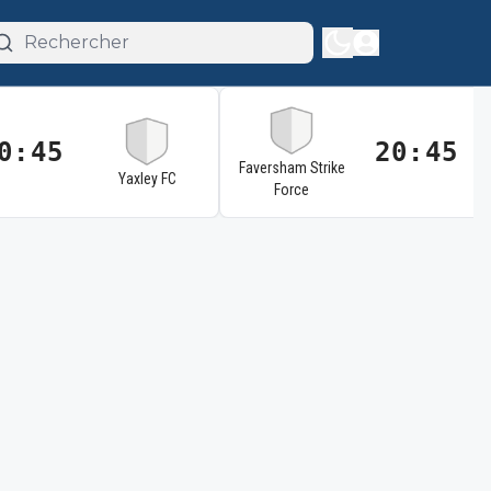
0:45
20:45
Faversham Strike
Yaxley FC
Force