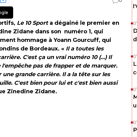
0
l
ogle
rtifs,
Le 10 Sport
a dégainé le premier en
0
D
dine Zidane dans son numéro 1, qui
d
tamment hommage à Yoann Gourcuff, qui
rondins de Bordeaux. «
Il a toutes les
rrière. C'est ça un vrai numéro 10 (…) Il
0
L
ne l'empêche pas de frapper et de marquer.
c
r une grande carrière. Il a la tête sur les
uille. C'est bien pour lui et c'est bien aussi
0
ue Zinedine Zidane.
M
u
0
P