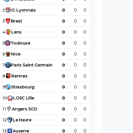
2
O
.
Lyonnais
0
0
0
0
0
0
3
Brest
0
0
0
0
0
0
4
Lens
0
0
0
0
0
0
5
Toulouse
0
0
0
0
0
0
6
Nice
0
0
0
0
0
0
7
Paris
Saint
Germain
0
0
0
0
0
0
8
Rennes
0
0
0
0
0
0
9
Strasbourg
0
0
0
0
0
0
10
LOSC
Lille
0
0
0
0
0
0
11
Angers
SCO
0
0
0
0
0
0
12
Le
Havre
0
0
0
0
0
0
13
Auxerre
0
0
0
0
0
0