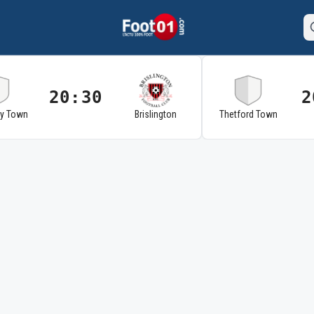
20:30
2
ry Town
Brislington
Thetford Town