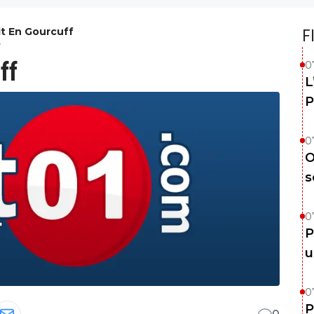
it En Gourcuff
F
7
ff
0
L
P
0
O
s
0
P
u
0
P