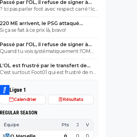
Passé par l'OL, il refuse de signer à
honte de rien, surtout quand il s'agit
l'OM
? Ici pas parler foot avec respect carré ! Ici
d'étaler publiquement sa bêtise ^^
le pire site de foot avec des infos rancies et
220 ME arrivent, le PSG attaqué
inutiles plus ou moins pompées sur
comme jamais
Si ça se fait à ce prix là, bravo!
d'autres sites plus sérieux entremêlées de
pub macronesques, avec des bandeaux à
Passé par l'OL, il refuse de signer à
coolies mal cuits ! Donc les lecteurs sont
l'OM
Quand tu vois systématiquement l'OM
parmi les pires abrutis que l'on puisse
manger le mur saison après saison, il y a de
rencontrer sur terre, peut-être même
L’OL est frustré par le transfert de
quoi refuser d'y aller. ^^
des trolls mandatés par l'union
Pavel Sulc
C'est surtout Foot01 qui est frustré de ne
européenne pour déstabiliser l'Islande !!
rien savoir. ^^
Le foot ici : ce n'est pas le pied !!!
Ligue 1
Calendrier
Résultats
REGULAR SEASON
Équipe
Pts
J
V
N
D
BP
B
1
O
.
Marseille
0
0
0
0
0
0