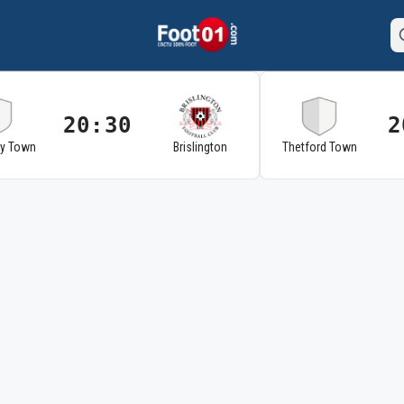
20:30
2
ry Town
Brislington
Thetford Town