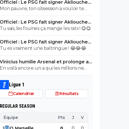
Officiel : Le PSG fait signer Akliouche
pour 50 ME
Mon pauvre, ton obsession a vouloir te
justifier sur chaque commentaire 🤣😂😂
Officiel : Le PSG fait signer Akliouche
Tu aurais la queue d'un chat qui sort de
pour 50 ME
Tu sais, les fouines ça mange les rats ! 😋😋
bouche et on t'accuserait de l'avoir
mangé que tu nierais encore....mdr
Officiel : Le PSG fait signer Akliouche
pour 50 ME
Tu es vraiment une baltringue ! 😂😂😂
Vinicius humilie Arsenal et prolonge au
Real jusqu’en 2032
En voilà encore un a qui les millions ne
suffisant pas, a craché sur son club pour
en récupérer quelques uns de plus...Un
Ligue 1
mec pareil me pue au nez...Reste au Réal
Calendrier
Résultats
et continue a bien pourrir le vestiaire !
REGULAR SEASON
Équipe
Pts
J
V
N
D
BP
B
1
O
.
Marseille
0
0
0
0
0
0