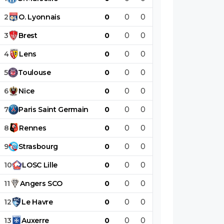
2
O
.
Lyonnais
0
0
0
0
0
0
3
Brest
0
0
0
0
0
0
4
Lens
0
0
0
0
0
0
5
Toulouse
0
0
0
0
0
0
6
Nice
0
0
0
0
0
0
7
Paris
Saint
Germain
0
0
0
0
0
0
8
Rennes
0
0
0
0
0
0
9
Strasbourg
0
0
0
0
0
0
10
LOSC
Lille
0
0
0
0
0
0
11
Angers
SCO
0
0
0
0
0
0
12
Le
Havre
0
0
0
0
0
0
13
Auxerre
0
0
0
0
0
0