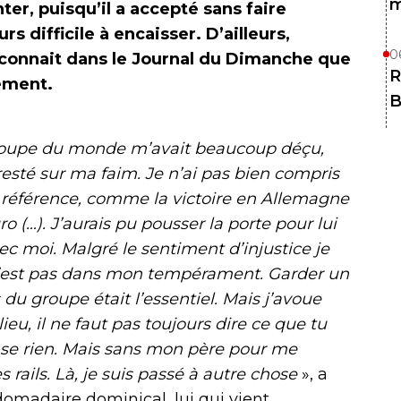
m
ter, puisqu’il a accepté sans faire
s difficile à encaisser. D’ailleurs,
0
econnait dans le Journal du Dimanche que
R
rement.
B
la coupe du monde m’avait beaucoup déçu,
esté sur ma faim. Je n’ai pas bien compris
s référence, comme la victoire en Allemagne
uro (…). J’aurais pu pousser la porte pour lui
c moi. Malgré le sentiment d’injustice je
e n’est pas dans mon tempérament. Garder un
u groupe était l’essentiel. Mais j’avoue
eu, il ne faut pas toujours dire ce que tu
pense rien. Mais sans mon père pour me
es rails. Là, je suis passé à autre chose
», a
omadaire dominical, lui qui vient