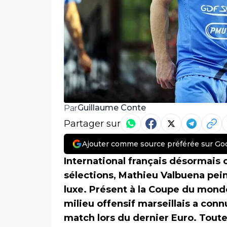
Guillaume Conte
Par
Partager sur
Ajouter comme source préférée sur Go
International français désormais 
sélections, Mathieu Valbuena pein
luxe. Présent à la Coupe du monde
milieu offensif marseillais a con
match lors du dernier Euro. Toutef