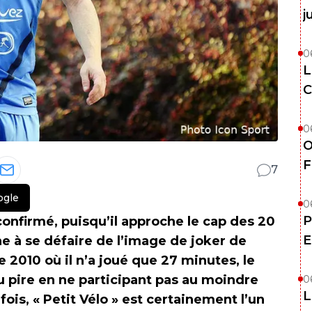
j
0
L
C
0
O
F
7
ogle
0
P
confirmé, puisqu’il approche le cap des 20
E
e à se défaire de l’image de joker de
 2010 où il n’a joué que 27 minutes, le
nu pire en ne participant pas au moindre
0
L
ois, « Petit Vélo » est certainement l’un