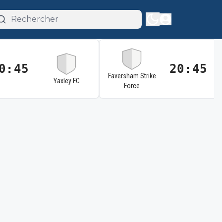
0:45
20:45
Faversham Strike
Yaxley FC
Force