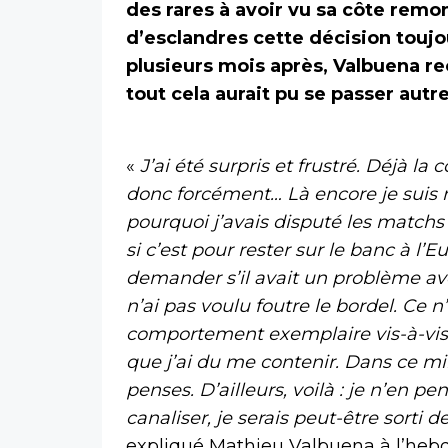
des rares à avoir vu sa côte remon
d’esclandres cette décision toujour
plusieurs mois après, Valbuena r
tout cela aurait pu se passer aut
«
J’ai été surpris et frustré. Déjà 
donc forcément… Là encore je suis r
pourquoi j’avais disputé les match
si c’est pour rester sur le banc à l’E
demander s’il avait un problème ave
n’ai pas voulu foutre le bordel. C
comportement exemplaire vis-à-vis d
que j’ai du me contenir. Dans ce mili
penses. D’ailleurs, voilà : je n’en 
canaliser, je serais peut-être sorti d
expliqué Mathieu Valbuena à l’hebd