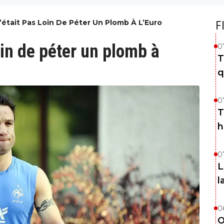
était Pas Loin De Péter Un Plomb À L’Euro
F
oin de péter un plomb à
0
T
q
0
T
h
0
L
l
0
O