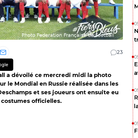
M
0
N
t
23
0
E
ogle
a
ll a dévoilé ce mercredi midi la photo
our le Mondial en Russie réalisée dans les
0
 Deschamps et ses joueurs ont ensuite eu
R
 costumes officielles.
l
0
F