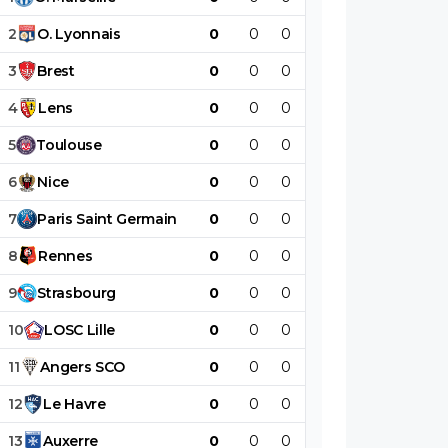
2
O
.
Lyonnais
0
0
0
0
0
0
3
Brest
0
0
0
0
0
0
4
Lens
0
0
0
0
0
0
5
Toulouse
0
0
0
0
0
0
6
Nice
0
0
0
0
0
0
7
Paris
Saint
Germain
0
0
0
0
0
0
8
Rennes
0
0
0
0
0
0
9
Strasbourg
0
0
0
0
0
0
10
LOSC
Lille
0
0
0
0
0
0
11
Angers
SCO
0
0
0
0
0
0
12
Le
Havre
0
0
0
0
0
0
13
Auxerre
0
0
0
0
0
0