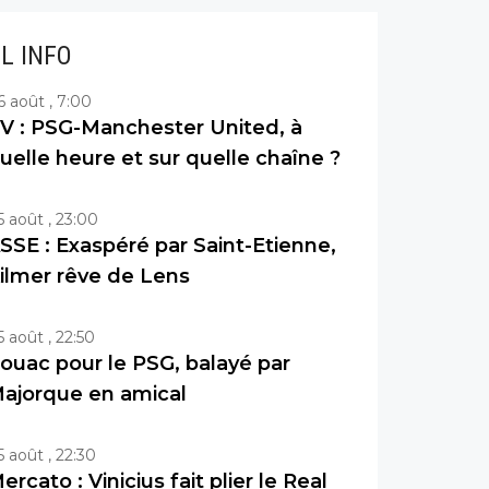
IL INFO
6 août , 7:00
V : PSG-Manchester United, à
uelle heure et sur quelle chaîne ?
5 août , 23:00
SSE : Exaspéré par Saint-Etienne,
ilmer rêve de Lens
5 août , 22:50
ouac pour le PSG, balayé par
ajorque en amical
5 août , 22:30
ercato : Vinicius fait plier le Real