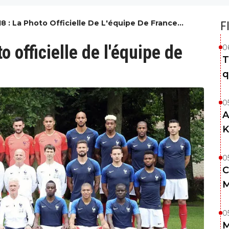
8 : La Photo Officielle De L'équipe De France
F
 officielle de l'équipe de
0
T
q
0
A
K
0
C
M
0
M