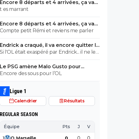
Encore 8 départs et 4 arrivées, ça va
valser à l'OL
t es marrant
Encore 8 départs et 4 arrivées, ça va
valser à l'OL
Compte petit Rémi et reviens me parler
Endrick a craqué, il va encore quitter le
Real
Si l'OL était exaspéré par Endrick... il ne le
suivrait pas de très près. Bref... Quand
Le PSG amène Malo Gusto pour
l'équipe sera complète... ce sera beaucoup
concurrencer Hakimi
Encore des sous pour l’OL
mieux.
Ligue 1
Calendrier
Résultats
REGULAR SEASON
Équipe
Pts
J
V
N
D
BP
B
1
O
.
Marseille
0
0
0
0
0
0