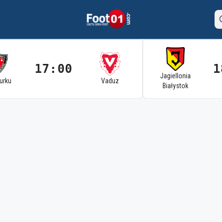
17:00
1
Jagiellonia
Turku
Vaduz
Białystok