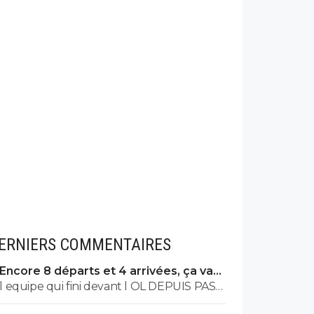
ERNIERS COMMENTAIRES
Encore 8 départs et 4 arrivées, ça va
valser à l'OL
l equipe qui fini devant l OL DEPUIS PAS
MAL DE TPS? lol. t es tro malin toi