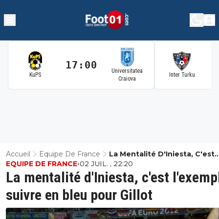
17:00
1
Universitatea
KuPS
Inter Turku
Craiova
Accueil
Equipe De France
La Mentalité D'Iniesta, C'est
EQUIPE DE FRANCE
•
02 JUIL. , 22:20
L'exemple À Suivre En Bleu P
La mentalité d'Iniesta, c'est l'exemp
Gillot
suivre en bleu pour Gillot