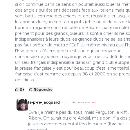
si on continue dans ce sens on pourrait aussi louer la men
des anglais qui étaient dépassés face aux italiens mais qu
sont battu comme des chiens et ont réussi à aller jusqu
les joueurs français sont arrogants (et je ne parle pas de l
bonne arrogance comme celle de Balotelli par exemple) i
prennent pour des grands joueurs ils sont à chier ils ne s
indispensables à leurs clubs les grands clubs ne se les ar
pas faut arrêter de mettre l'EdF au même niveau que l'It
l'Espagne ou l'Allemagne c'est une équipe moyenne
composée de joueurs moyens je vous met au défi de me
un seul français indispensable dans un grand club europé
la presse française y est pour beaucoup c'est lamentalité
française c'est comme ça depuis 98 et 2000 on se pren
des dieux
0
+
Répondre
le-p-re-jacquard
02 juillet 2012 à 22:27
+
0
Evra (je n'aime pas du tout, mais Ferguson le kiff),
Ribery, On aurait pu dire Abidal, mais bon...Y a des
joueurs avec des mentalités de merde (Ibra par
exemple).