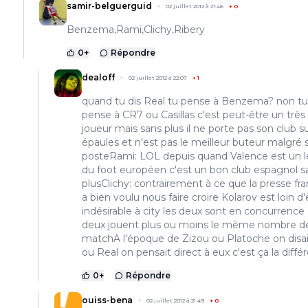
samir-belguerguid
02 juillet 2012 à 21:46
+
0
Benzema,Rami,Clichy,Ribery
0
+
Répondre
dealoff
02 juillet 2012 à 22:07
+
1
quand tu dis Real tu pense à Benzema? non tu
pense à CR7 ou Casillas c'est peut-être un très
joueur mais sans plus il ne porte pas son club s
épaules et n'est pas le meilleur buteur malgré 
posteRami: LOL depuis quand Valence est un l
du foot européen c'est un bon club espagnol s
plusClichy: contrairement à ce que la presse fra
a bien voulu nous faire croire Kolarov est loin d'
indésirable à city les deux sont en concurrence 
deux jouent plus ou moins le même nombre d
matchA l'époque de Zizou ou Platoche on disa
ou Real on pensait direct à eux c'est ça la diff
0
+
Répondre
ouiss-bena
02 juillet 2012 à 21:49
+
0