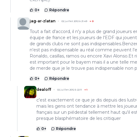
0
+
Répondre
jag-ar-zlatan
02 juillet 2012 à 21:49
+
0
Tout a fait d'accord, il n'y a plus de grand joueurs e
équipe de france et les joueurs de l'EDF qui jouen
de grands clubs ne sont pas indispensables.Benz
n'est pas indispensable au réal comme peuvent l'e
Ronaldo, casillas, ramos ou encore Xavi Alonso.Et ri
est important pour le bayern mais il a une telle me
de merde que je le trouve pas indispensable non p
0
+
Répondre
dealoff
02 juillet 2012 à 22:11
+
1
c'est exactement ce que je dis depuis des lustr
mais les gens ont tendance à mettre les joueu
français sur un piédestal tellement haut qu'il es
presque blasphématoire de les critiquer
0
+
Répondre