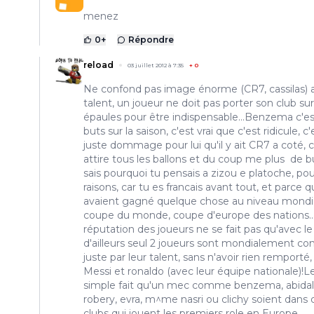
menez
0
+
Répondre
reload
03 juillet 2012 à 7:35
+
0
Ne confond pas image énorme (CR7, cassilas) 
talent, un joueur ne doit pas porter son club su
épaules pour être indispensable...Benzema c'es
buts sur la saison, c'est vrai que c'est ridicule, c'
juste dommage pour lui qu'il y ait CR7 a coté, ca
attire tous les ballons et du coup me plus de bu
sais pourquoi tu pensais a zizou e platoche, pou
raisons, car tu es francais avant tout, et parce qu
avaient gagné quelque chose au niveau mondia
coupe du monde, coupe d'europe des nations..
réputation des joueurs ne se fait pas qu'avec le 
d'ailleurs seul 2 joueurs sont mondialement co
juste par leur talent, sans n'avoir rien remporté,
Messi et ronaldo (avec leur équipe nationale)!L
simple fait qu'un mec comme benzema, abidal
robery, evra, m^me nasri ou clichy soient dans 
clubs qui jouent les premiers role en Europe,