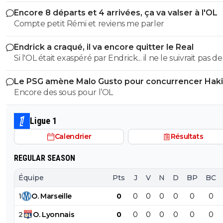
Encore 8 départs et 4 arrivées, ça va valser à l'OL
Compte petit Rémi et reviens me parler
Endrick a craqué, il va encore quitter le Real
Si l'OL était exaspéré par Endrick... il ne le suivrait pas de
près. Bref... Quand l'équipe sera complète... ce sera beaucoup
Le PSG amène Malo Gusto pour concurrencer Hak
mieux.
Encore des sous pour l’OL
Ligue 1
Calendrier
Résultats
REGULAR SEASON
Équipe
Pts
J
V
N
D
BP
BC
1
O
.
Marseille
0
0
0
0
0
0
0
2
O
.
Lyonnais
0
0
0
0
0
0
0