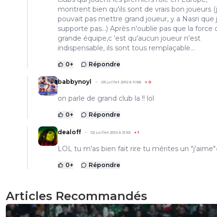
montrent bien qu'ils sont de vrais bon joueurs (
pouvait pas mettre grand joueur, y a Nasri que 
supporte pas...) Après n'oublie pas que la force
grande équipe,c 'est qu'aucun joueur n'est
indispensable, ils sont tous remplaçable...
0
+
Répondre
babbynoyl
03 juillet 2012 à 11:58
+
0
on parle de grand club la !! lol
0
+
Répondre
dealoff
02 juillet 2012 à 21:53
+
1
LOL tu m'as bien fait rire tu mérites un "j'aime"
0
+
Répondre
Articles Recommandés