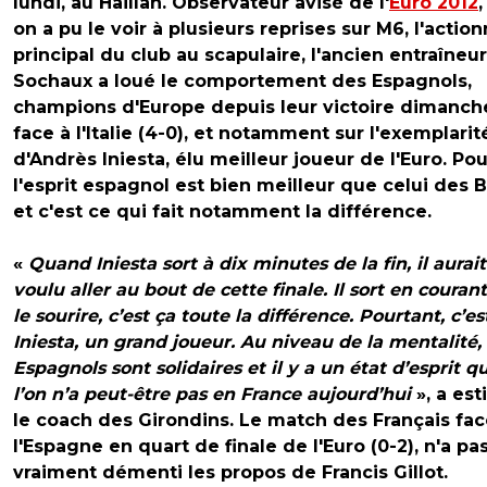
lundi, au Haillan. Observateur avisé de l'
Euro 2012
,
on a pu le voir à plusieurs reprises sur M6, l'action
principal du club au scapulaire, l'ancien entraîneu
Sochaux a loué le comportement des Espagnols,
champions d'Europe depuis leur victoire dimanch
face à l'Italie (4-0), et notamment sur l'exemplarit
d'Andrès Iniesta, élu meilleur joueur de l'Euro. Pour
l'esprit espagnol est bien meilleur que celui des 
et c'est ce qui fait notamment la différence.
«
Quand Iniesta sort à dix minutes de la fin, il aurait
voulu aller au bout de cette finale. Il sort en couran
le sourire, c’est ça toute la différence. Pourtant, c’es
Iniesta, un grand joueur. Au niveau de la mentalité, 
Espagnols sont solidaires et il y a un état d’esprit q
l’on n’a peut-être pas en France aujourd’hui
», a es
le coach des Girondins. Le match des Français fac
l'Espagne en quart de finale de l'Euro (0-2), n'a pa
vraiment démenti les propos de Francis Gillot.