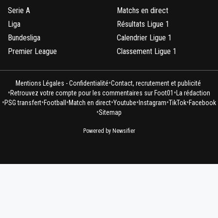
Serie A
Matchs en direct
Liga
Résultats Ligue 1
Bundesliga
Calendrier Ligue 1
Premier League
Classement Ligue 1
•
Mentions Légales - Confidentialité
Contact, recrutement et publicité
•
•
Retrouvez votre compte pour les commentaires sur Foot01
La rédaction
•
•
•
•
•
•
•
PSG transfert
Football
Match en direct
Youtube
Instagram
TikTok
Facebook
•
Sitemap
Powered by Newsifier