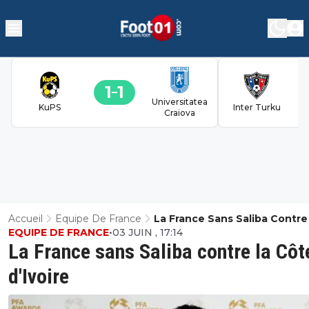
1
1
Universitatea
KuPS
Inter Turku
Craiova
Accueil
Equipe De France
La France Sans Saliba Contre
EQUIPE DE FRANCE
•
03 JUIN , 17:14
Côte D'Ivoire
La France sans Saliba contre la Côt
d'Ivoire