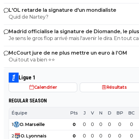
L'OL retarde la signature d'un mondialiste
Quid de Nartey?
Madrid officialise la signature de Diomande, le plu
transfert de son histoire
Je sens le gros flop arrivé mais l'avenir le dira. En tout cas
avait une trop sombre histoire d'agent dans ce dossier et
McCourt jure de ne plus mettre un euro à l’OM
reste un jeune pari sur lequel trop d'argent était à met
Oui tout va bien ⭐⭐
Ligue 1
Calendrier
Résultats
REGULAR SEASON
Équipe
Pts
J
V
N
D
BP
BC
1
O
.
Marseille
0
0
0
0
0
0
0
2
O
.
Lyonnais
0
0
0
0
0
0
0