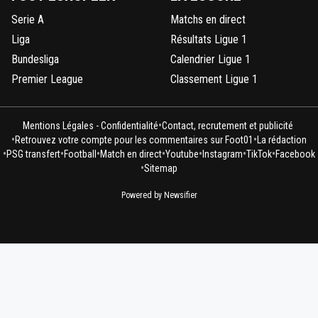
Serie A
Matchs en direct
Liga
Résultats Ligue 1
Bundesliga
Calendrier Ligue 1
Premier League
Classement Ligue 1
•
Mentions Légales - Confidentialité
Contact, recrutement et publicité
•
•
Retrouvez votre compte pour les commentaires sur Foot01
La rédaction
•
•
•
•
•
•
•
PSG transfert
Football
Match en direct
Youtube
Instagram
TikTok
Facebook
•
Sitemap
Powered by Newsifier