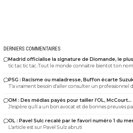
DERNIERS COMMENTAIRES
Madrid officialise la signature de Diomande, le plu
transfert de son histoire
tic tac tic tac..Tout le monde connaitre bientot ton no
prénom et adresse !! tu avais été prévenu... tu continue 
PSG : Racisme ou maladresse, Buffon écarte Suzuk
ton mariolle ! faudra pas que tu viennes chialer comme 
T'a vraiment besoin d'aller consulter un professionnel 
dernière fois gros bouffon et assumer pour une fois dan
santé...tu vois des fachos partout toi gros malade mdr
vie petit provocateur
OM : Des médias payés pour tailler l’OL, McCourt
accusé
J'espère qu'il a un bon avocat et de bonnes preuves p
qu'il va vite exploser en vol avec ses différentes révélat
OL : Pavel Sulc recalé par le favori numéro 1 du me
L'article est sur Pavel Sulz abruti