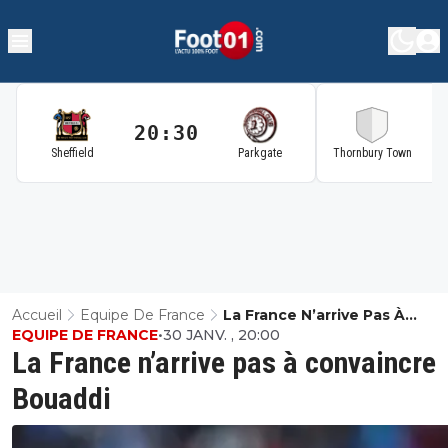
20:30
2
Sheffield
Parkgate
Thornbury Town
Accueil
Equipe De France
La France N’arrive Pas À
EQUIPE DE FRANCE
•
30 JANV. , 20:00
Convaincre Bouaddi
La France n’arrive pas à convaincre
Bouaddi