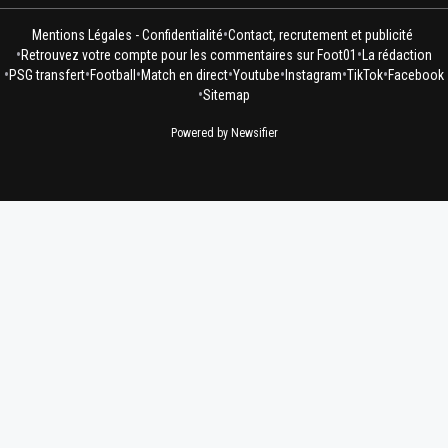
•
Mentions Légales - Confidentialité
Contact, recrutement et publicité
•
•
Retrouvez votre compte pour les commentaires sur Foot01
La rédaction
•
•
•
•
•
•
•
PSG transfert
Football
Match en direct
Youtube
Instagram
TikTok
Facebook
•
Sitemap
Powered by Newsifier