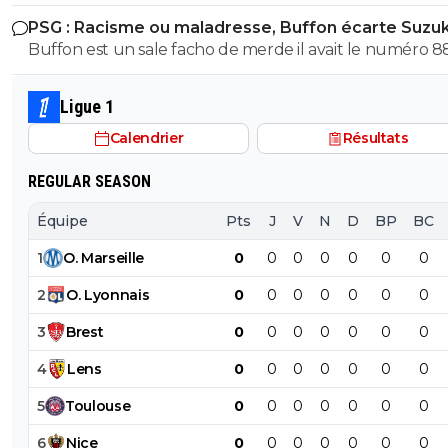
PSG : Racisme ou maladresse, Buffon écarte Suzuk
Buffon est un sale facho de merde il avait le numéro 8
cetait pas un hasard...
Ligue 1
Calendrier
Résultats
REGULAR SEASON
Équipe
Pts
J
V
N
D
BP
BC
1
O
.
Marseille
0
0
0
0
0
0
0
2
O
.
Lyonnais
0
0
0
0
0
0
0
3
Brest
0
0
0
0
0
0
0
4
Lens
0
0
0
0
0
0
0
5
Toulouse
0
0
0
0
0
0
0
6
Nice
0
0
0
0
0
0
0