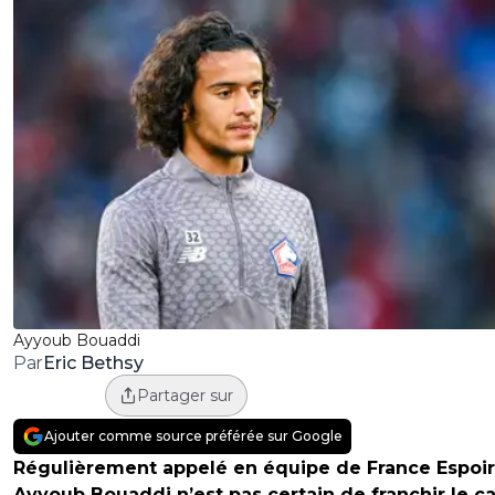
Ayyoub Bouaddi
Eric Bethsy
Par
Partager sur
Ajouter comme source préférée sur Google
Régulièrement appelé en équipe de France Espoir
Ayyoub Bouaddi n’est pas certain de franchir le c