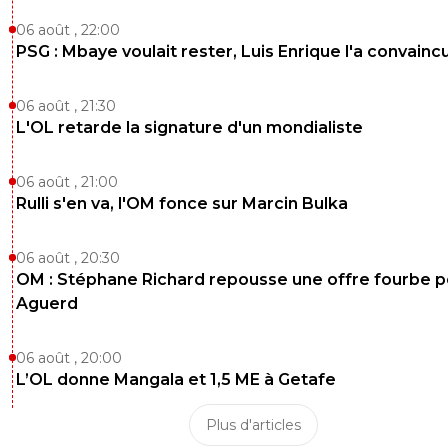
06 août , 22:00
PSG : Mbaye voulait rester, Luis Enrique l'a convainc
06 août , 21:30
L'OL retarde la signature d'un mondialiste
06 août , 21:00
Rulli s'en va, l'OM fonce sur Marcin Bulka
06 août , 20:30
OM : Stéphane Richard repousse une offre fourbe p
Aguerd
06 août , 20:00
L’OL donne Mangala et 1,5 ME à Getafe
Plus d'articles