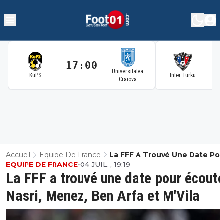
17:00
1
Universitatea
KuPS
Inter Turku
Craiova
Accueil
Equipe De France
La FFF A Trouvé Une Date Po
EQUIPE DE FRANCE
•
04 JUIL. , 19:19
Écouter Nasri, Menez, Ben Ar
La FFF a trouvé une date pour écout
M'Vila
Nasri, Menez, Ben Arfa et M'Vila