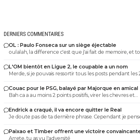
DERNIERS COMMENTAIRES
OL : Paulo Fonseca sur un siège éjectable
oulalah, la difference c'est que j'ai fait de memoire, et to
été vérifier. 55eme donc 35 au lieu de 25, et 19eme don
L'OM bientôt en Ligue 2, le coupable a un nom
au lieu de 75, quel mensonge. Avocat, tu serais commis
Merde, si je pouvais ressortir tous les posts pendant les 
d'office, un avocat à 2 balles. Et en plus ce n'est pas si f
dernieres années ou je denoncais cet imposteur ... et le
puisqu'au retour il y a eu 7 min de temps additionel d
Couac pour le PSG, balayé par Majorque en amical
insultes de ses groupies qui voulaient me faire avaler sa
a joué 78 min à 10
Bah ca a au moins 2 points positifs, virer les chevres et
semence comme eux ...
démeloniser les autres, c’est plutot bien vu.
Endrick a craqué, il va encore quitter le Real
Je doute pas de ta dernière phrase. Cependant je pense
qu'on a d'autres problèmes en ce moment que ca.
Paixao et Timber offrent une victoire convaincant
l'OM
Arrete, tu as vu l'adversité