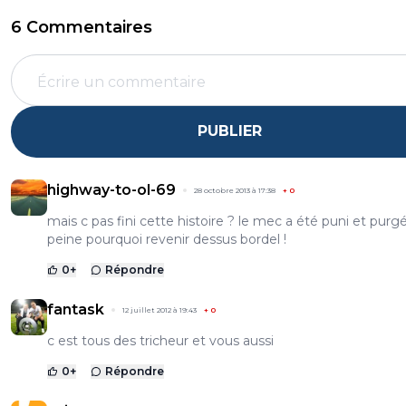
6 Commentaires
PUBLIER
highway-to-ol-69
28 octobre 2013 à 17:38
+
0
mais c pas fini cette histoire ? le mec a été puni et purg
peine pourquoi revenir dessus bordel !
0
+
Répondre
fantask
12 juillet 2012 à 19:43
+
0
c est tous des tricheur et vous aussi
0
+
Répondre