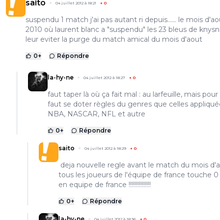
saito
04 juillet 2012 à 18:21
+
0
suspendu 1 match j'ai pas autant ri depuis...... le mois d'a
2010 où laurent blanc a "suspendu" les 23 bleus de knysn
leur eviter la purge du match amical du mois d'aout
0
+
Répondre
la-hy-ne
04 juillet 2012 à 18:27
+
0
faut taper là où ça fait mal : au larfeuille, mais pour
faut se doter règles du genres que celles appliqu
NBA, NASCAR, NFL et autre
0
+
Répondre
saito
04 juillet 2012 à 18:29
+
0
deja nouvelle regle avant le match du mois d'a
tous les joueurs de l'équipe de france touche
en equipe de france !!!!!!!!!!!!!!!
0
+
Répondre
la-hy-ne
04 juillet 2012 à 18:36
+
0