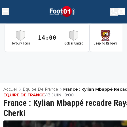
14:00
1
Horbury Town
Golcar United
Deeping Rangers
Accueil
Equipe De France
France : Kylian Mbappé Reca
EQUIPE DE FRANCE
•
13 JUIN , 9:00
Rayan Cherki
France : Kylian Mbappé recadre Ra
Cherki