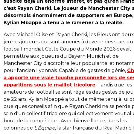
suscite déjà un énorme intérêt, et pas qu'en Franc
c'est Rayan Cherki. Le joueur de Manchester City 
désormais énormément de supporters en Europe,
Kylian Mbappé a tenu à le ramener à la réalité.
Avec Michaël Olise et Rayan Cherki, les Bleus ont deux
jeunes joueurs qui sont amenés à devenir des stars du
football mondial. Cette Coupe du Monde 2026 devait
permettre aux joueurs du Bayern Munich et de
Manchester City d'accroître leur popularité, et nota
pour l'ancien Lyonnais. Capable de gestes de génie,
Ch
a apporté une vraie touche personnelle lors de se
apparitions sous le maillot tricolore
. Tandis que les
amateurs de football se sont régalés des gestes de jo
de 22 ans, Kylian Mbappé a tout de même tenu à lui 
quelques conseils afin que Rayan Cherki ne se perde 
sein d'un collectif tricolore qui collectivement veut all
bout de la compétition. Avec bienveillance, dans les
colonnes de
L'Équipe
, la star française du Real Madrid f