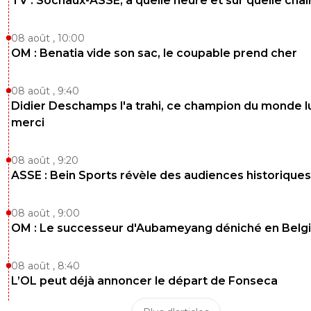
TV : Sochaux-ASSE, à quelle heure et sur quelle chaî
Jeu de tete (eh oui contre united) : Messi > M
Attitude sur et en dehors du terrain : Messi > 
Unanimité du vestiaire : Messi > Mobutu
08 août , 10:00
OM : Benatia vide son sac, le coupable prend cher
Et enfin
08 août , 9:40
Vitesse : Mobutu > Messi
Accelération : Mobutu Messi
Didier Deschamps l'a trahi, ce champion du monde lu
merci
En conclusion vu que ton tout droit la, ton esp
coureur Camerounais n'est meilleur qu'a courrir 
08 août , 9:20
fasse les replis défensif vu que sur TOUT LE RE
se fait éteindre. toi comprendre ou tu continu 
ASSE : Bein Sports révèle des audiences historiques
pomper a pleine bouche ?
0
+
Répondre
08 août , 9:00
OM : Le successeur d'Aubameyang déniché en Belg
Dominique.P
14 juin 2026 à 9:30
+
99
Comment peut on être aussi con. , c’est un my
08 août , 8:40
L’OL peut déjà annoncer le départ de Fonseca
0
+
Répondre
titeuf42
14 juin 2026 à 12:06
+
414