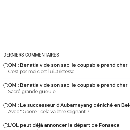
Ah et c'est toi qui a parlé de Messi bouffon ! Do
te remet à ta place vu que tu oses les compara
Bref plus débile on meurt putain de neuneu
0
+
Répondre
titeuf42
14 juin 2026 à 16:32
+
414
Je t'ai juste expliqué qu'il y a certains joueurs q
DERNIERS COMMENTAIRES
font aucun effort défensif et que le meilleur e
c'est la carrière de Messi.
OM : Benatia vide son sac, le coupable prend cher
Pourquoi parce que leur pouvoir offensif leur 
C'est pas moi c'est lui....tristesse
simplement de pouvoir le faire.
Mbappe et ses 400 buts, mais peut-être que c
pas suffisant à tes yeux, est dans cette catégori
OM : Benatia vide son sac, le coupable prend cher
J'aurais pu t'en citer plein d'autres.
Sacré grande gueule.
C'était juste le plus évident. Mais c'est trop co
pour toi, si un footballeur ne laisse pas 10 litres
OM : Le successeur d'Aubameyang déniché en Bel
sueur pendant un match il est voué à disparaîtr
Avec " Goore " cela va être saignant ?
Chacun son truc j'ai toujours préféré les génies
coureurs à pied !
L’OL peut déjà annoncer le départ de Fonseca
0
+
Répondre