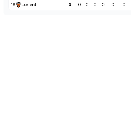
18
Lorient
0
0
0
0
0
0
0
0
+
Répondre