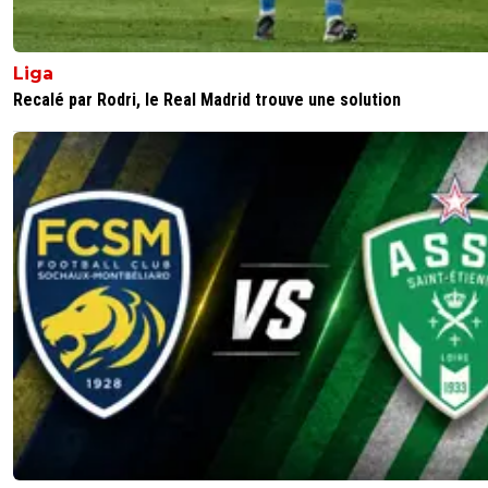
Surtout le foot actuel, ou c'est chacun sa gueul
dans la plupart des équipes , c'est quoi ce fan
Liga
0
+
Répondre
Recalé par Rodri, le Real Madrid trouve une solution
valdo
13 juin 2026 à 18:25
+
793
Je pense que l'altruisme et le sens du sacrifice 
savoir de faire les efforts pr l'équipe n'a rien à vo
avec le monde des bisounours. Ousmane (et c'
pas gagné) en est le parfait exemple !!!! Fin d
0
+
Répondre
titeuf42
14 juin 2026 à 00:19
+
414
Oui Messi est l'un des spécialistes des replis dé
sans doute ? Si demain Mbappé comme contr
l'Argentine en finale de la dernière Coupe du
met 3 buts sans replis défensifs, ça me va qua
même !
Il y a quelques joueurs qui sont des exceptions 
n'ont pas vocation à faire le travail défensif. Il fa
l'accepter parce qu'ils sont différents et capabl