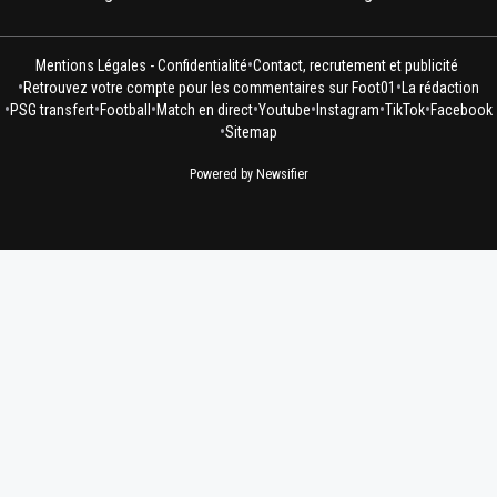
•
Mentions Légales - Confidentialité
Contact, recrutement et publicité
•
•
Retrouvez votre compte pour les commentaires sur Foot01
La rédaction
•
•
•
•
•
•
•
PSG transfert
Football
Match en direct
Youtube
Instagram
TikTok
Facebook
•
Sitemap
Powered by Newsifier