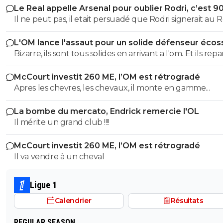
Le Real appelle Arsenal pour oublier Rodri, c’est 9
Il ne peut pas, il etait persuadé que Rodri signerait au Re
L'OM lance l'assaut pour un solide défenseur écos
Bizarre, ils sont tous solides en arrivant a l'om. Et ils rep
tous moins d'un an plus tard bradés une main devant,
McCourt investit 260 ME, l’OM est rétrogradé
main derrière.
Apres les chevres, les chevaux, il monte en gamme...
La bombe du mercato, Endrick remercie l'OL
Il mérite un grand club !!!!
McCourt investit 260 ME, l’OM est rétrogradé
Il va vendre à un cheval
Ligue 1
Calendrier
Résultats
REGULAR SEASON