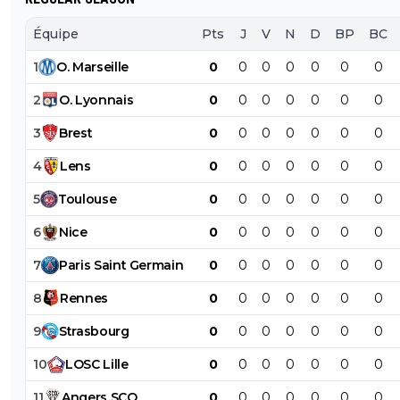
Équipe
Pts
J
V
N
D
BP
BC
1
O
.
Marseille
0
0
0
0
0
0
0
2
O
.
Lyonnais
0
0
0
0
0
0
0
3
Brest
0
0
0
0
0
0
0
4
Lens
0
0
0
0
0
0
0
5
Toulouse
0
0
0
0
0
0
0
6
Nice
0
0
0
0
0
0
0
7
Paris
Saint
Germain
0
0
0
0
0
0
0
8
Rennes
0
0
0
0
0
0
0
9
Strasbourg
0
0
0
0
0
0
0
10
LOSC
Lille
0
0
0
0
0
0
0
11
Angers
SCO
0
0
0
0
0
0
0