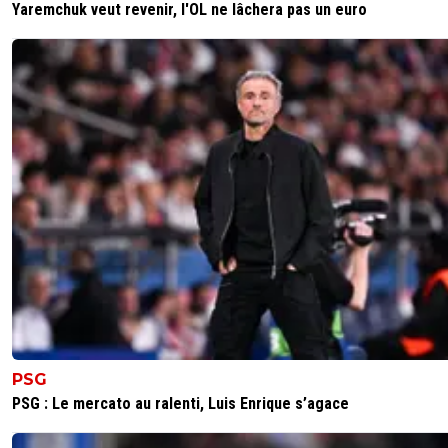
Yaremchuk veut revenir, l'OL ne lâchera pas un euro
Enfin un peu de courtoisie
0
+
Répondre
kress93-palestine
08 février 2019 à 22:39
+
1
Surtout d'objectivité, mais je salue ton jeu d'mot :
0
+
Répondre
PSG
PSG : Le mercato au ralenti, Luis Enrique s’agace