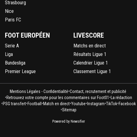
Strasbourg
Nice
Paris FC
FOOT EUROPÉEN
LIVESCORE
Serie A
Matchs en direct
Liga
Résultats Ligue 1
Bundesliga
Calendrier Ligue 1
Premier League
Classement Ligue 1
•
Mentions Légales - Confidentialité
Contact, recrutement et publicité
•
•
Retrouvez votre compte pour les commentaires sur Foot01
La rédaction
•
•
•
•
•
•
•
PSG transfert
Football
Match en direct
Youtube
Instagram
TikTok
Facebook
•
Sitemap
Powered by Newsifier