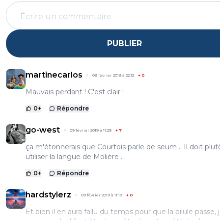
PUBLIER
martinecarlos
09 février 2019 à 22:12
+
0
Mauvais perdant ! C'est clair !
0
+
Répondre
go-west
09 février 2019 à 11:29
+
7
ça m'étonnerais que Courtois parle de seum .. Il doit plut
utiliser la langue de Molière ..
0
+
Répondre
hardstylerz
09 février 2019 à 11:19
+
0
Et bien il en aura fallu du temps pour que la pilule passe, 