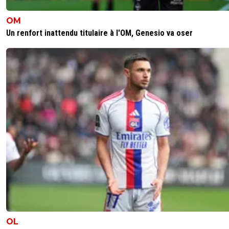
Fini le seum😉 cool les belges, c'est de l'histoire ancienn
désormais.
OM
0
+
Répondre
Un renfort inattendu titulaire à l'OM, Genesio va oser
concorde-lafayette
09 février 2019 à 1:51
+
0
Sincerite et remise en question .Respect
0
+
Répondre
pyrow
09 février 2019 à 00:22
+
0
MERCI ! :)
0
+
Répondre
juju-psg-uneequipeaparis
08 février 2019 à 22:39
+
1
Honnêteté tardive
0
+
Répondre
OL
kopeurfilde-ol-idf
08 février 2019 à 22:32
+
15