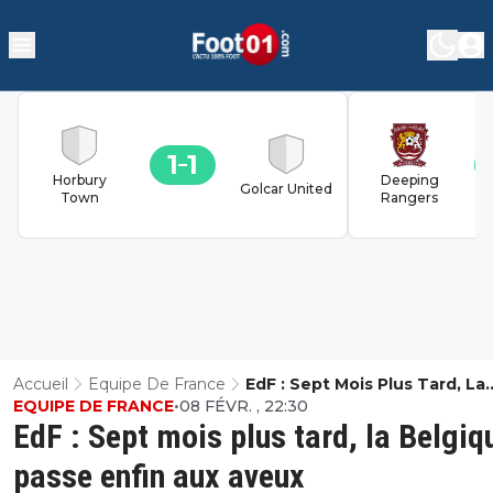
1
1
Horbury
Deeping
Golcar United
Town
Rangers
Accueil
Equipe De France
EdF : Sept Mois Plus Tard, La
EQUIPE DE FRANCE
•
08 FÉVR. , 22:30
Belgique Passe Enfin Aux Av
EdF : Sept mois plus tard, la Belgiq
passe enfin aux aveux