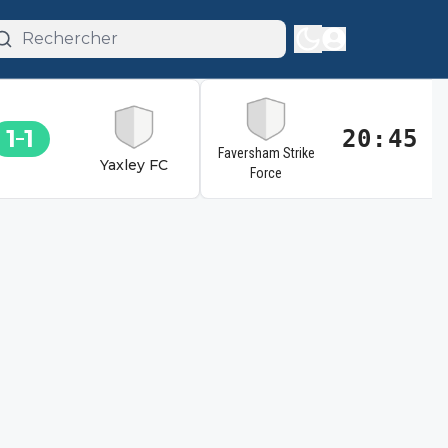
1
1
20:45
Faversham Strike
Yaxley FC
Force