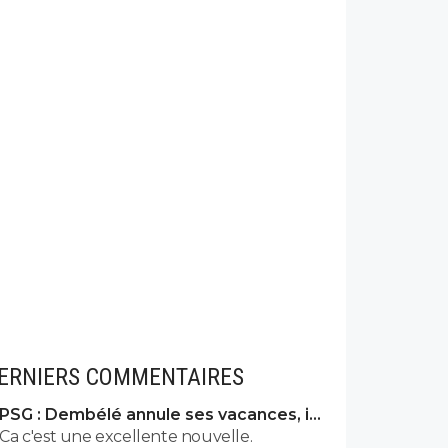
ERNIERS COMMENTAIRES
PSG : Dembélé annule ses vacances, il
veut tout casser
Ca c'est une excellente nouvelle.