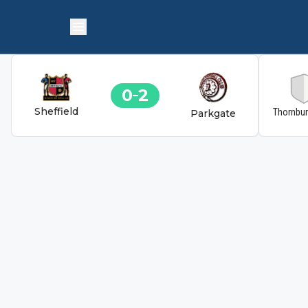
0
2
Sheffield
Thornbu
Parkgate