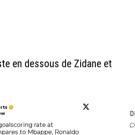
te en dessous de Zidane et
rts
D
ow
oalscoring rate at 
ompares to Mbappe, Ronaldo 