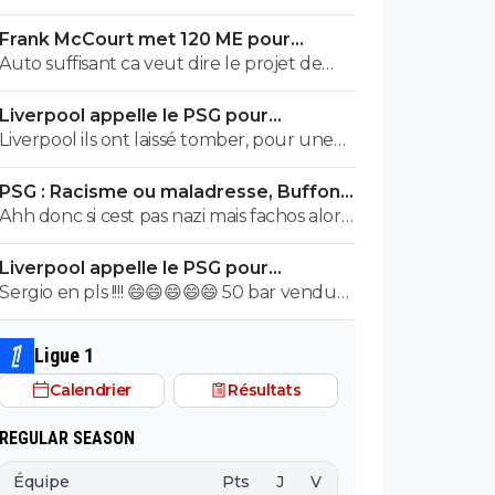
Frank McCourt met 120 ME pour
sauver l’OM !
Auto suffisant ca veut dire le projet de
Rennes ou de lille a savoir vendre tes
Liverpool appelle le PSG pour
meilleur éléments chaques année pour
renoncer à Barcola
Liverpool ils ont laissé tomber, pour une
pouvoir justement t'auto suffire .. perso
autre piste
non merci je préfère etre ambitieux
PSG : Racisme ou maladresse, Buffon
garder les meilleurs éléments et envoyer
écarte Suzuki
Ahh donc si cest pas nazi mais fachos alors
la caillasse quitte a se tromper de temps
ca va....ca passe ..
en temps ca arrive... mais mac court na pas
Liverpool appelle le PSG pour
les épaules pour L'OM il aurait du
renoncer à Barcola
Sergio en pls !!!! 😄😄😄😄😄 50 bar vendu
racheter nantes ou nice ou bordeaux pas
150 !!!!
L'OM ..
Ligue 1
Calendrier
Résultats
REGULAR SEASON
Équipe
Pts
J
V
N
D
BP
B