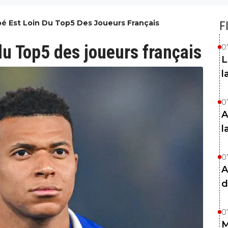
pé Est Loin Du Top5 Des Joueurs Français
F
du Top5 des joueurs français
0
L
l
0
A
l
0
A
d
0
M