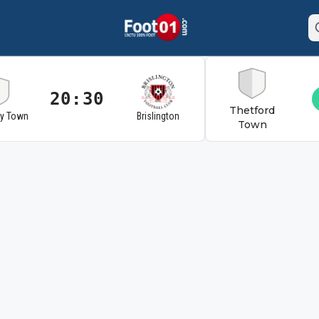
20:30
Thetford
ry Town
Brislington
Town