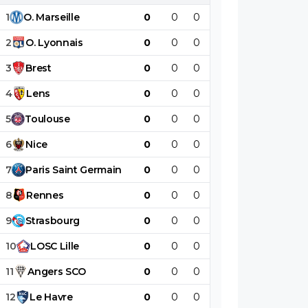
1
O
.
Marseille
0
0
0
0
0
0
2
O
.
Lyonnais
0
0
0
0
0
0
3
Brest
0
0
0
0
0
0
4
Lens
0
0
0
0
0
0
5
Toulouse
0
0
0
0
0
0
6
Nice
0
0
0
0
0
0
7
Paris
Saint
Germain
0
0
0
0
0
0
8
Rennes
0
0
0
0
0
0
9
Strasbourg
0
0
0
0
0
0
10
LOSC
Lille
0
0
0
0
0
0
11
Angers
SCO
0
0
0
0
0
0
12
Le
Havre
0
0
0
0
0
0