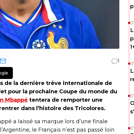
p
0
L
p
1
1
0
L
ogle
r
rs de la dernière trêve internationale de
illet pour la prochaine Coupe du monde du
0
an Mbappé
tentera de remporter une
O
trer dans l’histoire des Tricolores.
s
ppé a laissé sa marque lors d’une finale
0
 l’Argentine, le Français n’est pas passé loin