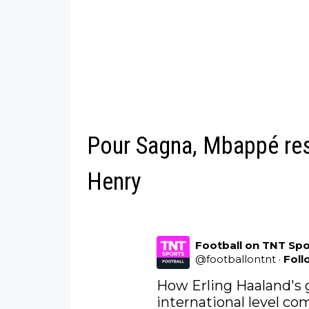
Pour Sagna, Mbappé res
Henry
Football on TNT Spo
@
footballontnt
·
Foll
How Erling Haaland's g
international level c