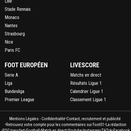
Lille
Stade Rennais
Monaco
Nantes
Strasbourg
Nice
Paris FC
FOOT EUROPÉEN
LIVESCORE
Serie A
Matchs en direct
Liga
Résultats Ligue 1
Bundesliga
Calendrier Ligue 1
Premier League
Classement Ligue 1
•
Mentions Légales - Confidentialité
Contact, recrutement et publicité
•
•
Retrouvez votre compte pour les commentaires sur Foot01
La rédaction
•
•
•
•
•
•
•
PSG transfert
Football
Match en direct
Youtube
Instagram
TikTok
Facebook