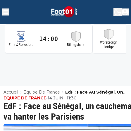
14:00
1
Worsbrough
Erith & Belvedere
Billingshurst
Bridge
Accueil
Equipe De France
EdF : Face Au Sénégal, Un
EQUIPE DE FRANCE
•
14 JUIN , 11:30
Cauchemar Va Hanter Les Par
EdF : Face au Sénégal, un cauchem
va hanter les Parisiens