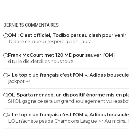
DERNIERS COMMENTAIRES
OM : C’est officiel, Todibo part au clash pour venir
J'adore ce joueur j'espère qu'on l'aura
Frank McCourt met 120 ME pour sauver l’OM !
si tu le dis...detailles nous tout!
« Le top club français c’est l’OM », Adidas bouscule
PSG
jackpot ^^
OL-Sparta menacé, un dispositif énorme mis en pl
Si l'OL gagne ce sera un grand soulagement vu le sab
incroyable du farfelu sans froc Fonseca au match allé. S
« Le top club français c’est l’OM », Adidas bouscule
perd ce sera aussi une grande victoire et une énorme
PSG
L'OL n'achète pas de Champions League. ^^ Au moins... l'OM a
délivrance avec un possible licenciement de ce clown.
un point commun avec le PSG. Mdr Adidas ne se trompe pas