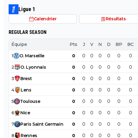
avec l'OL qui est une valeur sûre... contrairement à l'OM
Ligue 1
Calendrier
Résultats
REGULAR SEASON
Équipe
Pts
J
V
N
D
BP
BC
1
O
.
Marseille
0
0
0
0
0
0
0
2
O
.
Lyonnais
0
0
0
0
0
0
0
3
Brest
0
0
0
0
0
0
0
4
Lens
0
0
0
0
0
0
0
5
Toulouse
0
0
0
0
0
0
0
6
Nice
0
0
0
0
0
0
0
7
Paris
Saint
Germain
0
0
0
0
0
0
0
8
Rennes
0
0
0
0
0
0
0