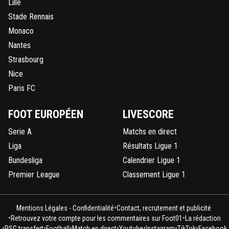
Lille
Stade Rennais
Monaco
Nantes
Strasbourg
Nice
Paris FC
FOOT EUROPÉEN
LIVESCORE
Serie A
Matchs en direct
Liga
Résultats Ligue 1
Bundesliga
Calendrier Ligue 1
Premier League
Classement Ligue 1
•
Mentions Légales - Confidentialité
Contact, recrutement et publicité
•
•
Retrouvez votre compte pour les commentaires sur Foot01
La rédaction
•
•
•
•
•
•
•
PSG transfert
Football
Match en direct
Youtube
Instagram
TikTok
Facebook