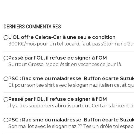
DERNIERS COMMENTAIRES
L'OL offre Caleta-Car à une seule condition
300K€/mois pour un tel tocard, faut pas s'étonner d'êt
dans la merde.
Passé par l'OL, il refuse de signer à l'OM
Surtout Grosso, Modo était en vacances ce jour là.
PSG : Racisme ou maladresse, Buffon écarte Suzuk
Et pour son tee shirt avec le slogan nazi italien cetait qu
Je parle pas du maillot 88 la espece de trouduc les imb
Passé par l'OL, il refuse de signer à l'OM
comme toi faut les insulter a chaque phrase.. donc sa sor
Il y a des supporters abrutis partout. Certains lancent d
elle etait pas douteuse tu l'analyse comment ?? J'atten
pierres sur un bus, d'autres font bruler un bus à un pé
fine expertise de grand guignol
PSG : Racisme ou maladresse, Buffon écarte Suzuk
d'autres font des saluts nazis et des cris de singes, d'aut
Son maillot avec le slogan nazi?? Tes un drôle toi espe
encore attaques des familles car ils ont le maillot du cl
benêt va.. cetait pas un maillot mais un tee shirt espece