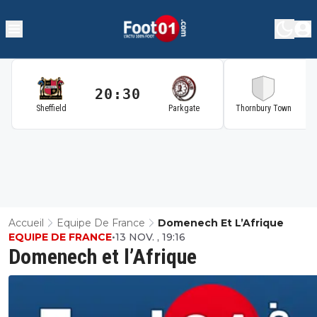
20:30
2
Sheffield
Parkgate
Thornbury Town
Accueil
Equipe De France
Domenech Et L’Afrique
EQUIPE DE FRANCE
•
13 NOV. , 19:16
Domenech et l’Afrique