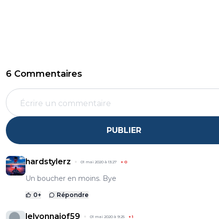
6 Commentaires
PUBLIER
hardstylerz
01 mai 2020 à 13:27
+
0
Un boucher en moins. Bye
0
+
Répondre
lelyonnaiof59
01 mai 2020 à 9:25
+
1