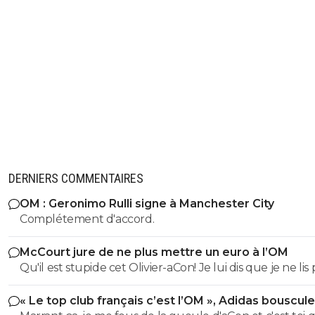
DERNIERS COMMENTAIRES
OM : Geronimo Rulli signe à Manchester City
Complétement d'accord.
McCourt jure de ne plus mettre un euro à l’OM
Qu'il est stupide cet Olivier-aCon! Je lui dis que je ne lis 
ses commentaires puérils avec des émojis et il continue
« Le top club français c’est l’OM », Adidas bouscule
me répondre avec ses petites images de gogol. Ça pro
PSG