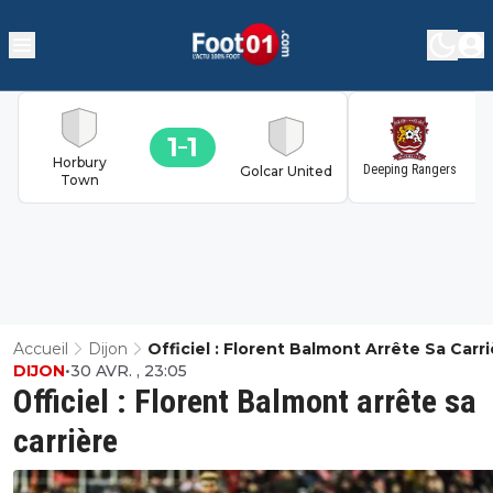
1
1
1
Horbury
Deeping Rangers
Golcar United
Town
Accueil
Dijon
Officiel : Florent Balmont Arrête Sa Carr
DIJON
•
30 AVR. , 23:05
Officiel : Florent Balmont arrête sa
carrière