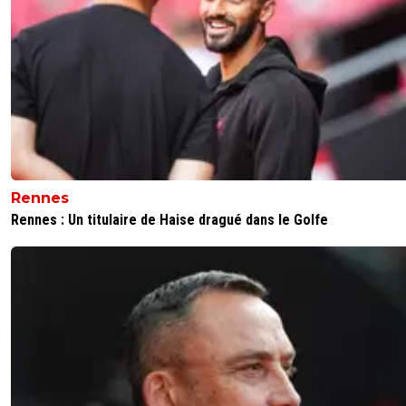
gilleloubordeus
30 avril 2020 à 23:12
+
39
joueur exemplaire qui avait de la grinta, dommage de fin
comme cela
0
+
Répondre
Rennes
Rennes : Un titulaire de Haise dragué dans le Golfe