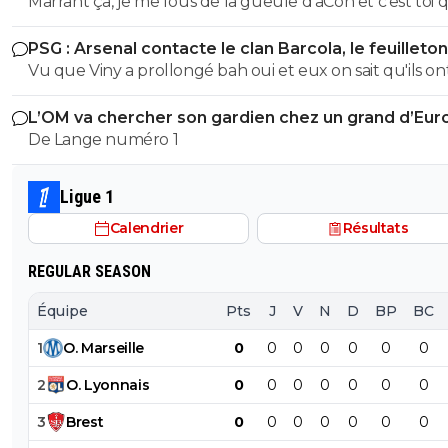
Marrant ça, je me fous de la gueule d'aCon et c'est toi q
bien ce que je dis, on voit tout de suite qu'on a affaire à
réponds. Solidarité entre trolls ou la flemme de chang
teubé.^^
PSG : Arsenal contacte le clan Barcola, le feuilleton
compte? En revanche je te donne 06/20 pour ta
relancé
Vu que Viny a prollongé bah oui et eux on sait qu'ils ont
compréhension de texte. Tu as réussi à intégrer que je
tunes ! aboulez les 150 minimum
lirais pas tes commentaires si tes arguments sont des em
L’OM va chercher son gardien chez un grand d’Eur
mdr. C'est bien tu n'en as pas mis mais c'est insuffisant.
De Lange numéro 1
Surtout quand on lit le délire que tu viens de pondre. Il
encore de boulot mais tu peux y arriver. Un 06/20
d'encouragement.
Ligue 1
Calendrier
Résultats
REGULAR SEASON
Équipe
Pts
J
V
N
D
BP
BC
1
O
.
Marseille
0
0
0
0
0
0
0
2
O
.
Lyonnais
0
0
0
0
0
0
0
3
Brest
0
0
0
0
0
0
0