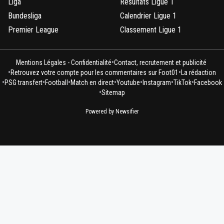
Liga
Résultats Ligue 1
Bundesliga
Calendrier Ligue 1
Premier League
Classement Ligue 1
•
Mentions Légales - Confidentialité
Contact, recrutement et publicité
•
•
Retrouvez votre compte pour les commentaires sur Foot01
La rédaction
•
•
•
•
•
•
•
PSG transfert
Football
Match en direct
Youtube
Instagram
TikTok
Facebook
•
Sitemap
Powered by Newsifier