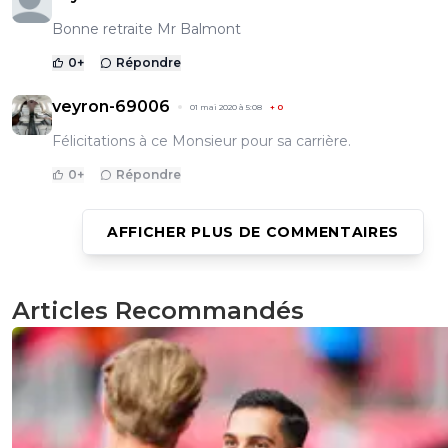
Bonne retraite Mr Balmont
0
+
Répondre
veyron-69006
01 mai 2020 à 5:08
+
0
Félicitations à ce Monsieur pour sa carrière.
0
+
Répondre
AFFICHER PLUS DE COMMENTAIRES
auvoren
01 mai 2020 à 00:00
+
1
Dommage pour lui que ça se termine ainsi... Bonne retrai
Articles Recommandés
0
+
Répondre
disqus_rmRW1jU324
30 avril 2020 à 23:12
+
0
Respect gone !
0
+
Répondre