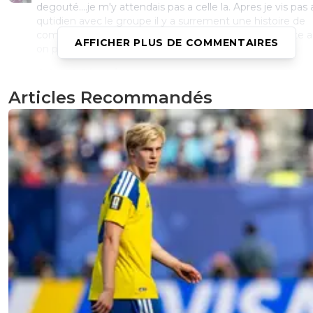
degouté....je m'y attendais pas a celle la. Apres je vis pas
qutidien avec le groupe il y a surrement une histoire de
competence, affinité ou autre. Bref des gens plus apte a
AFFICHER PLUS DE COMMENTAIRES
on prit cette decision c'est surrement pas pour rien
0
+
Répondre
Articles Recommandés
alexx-auvergnat-lyonnais
20 mai 2020 à 15:56
+
0
Et ENCORE une fois tout le monde se reporte sur JMA.C
marrant car les gens gueulent qu'il parte car c'est Coupet
mêmes qui gueulent car il y aurait du soi disant copinage
pour recruter...C'et marrant car on oublie ENCORE qu'en
Aulas et Coupet y'a un Directeur sportif, qui n'est JAMAIS
quand ca déplait aux supps....Je résume: "pas de copinag
avec nos anciens, si la décision me plait pas, c'est JMA, si 
me plait, c'est Juni"
0
+
Répondre
gabilegone
20 mai 2020 à 16:08
+
0