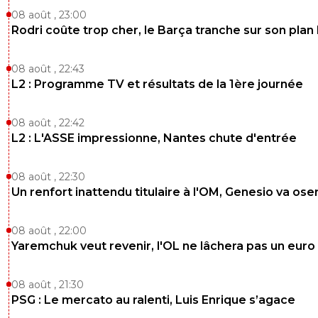
0
+
Répondre
08 août , 23:00
Rodri coûte trop cher, le Barça tranche sur son plan
fader08
20 mai 2020 à 15:14
+
0
Le club préfère faire des communiqués en répons
08 août , 22:43
des rumeurs, c'est bien plus important voyons.
L2 : Programme TV et résultats de la 1ère journée
0
+
Répondre
08 août , 22:42
69dz
20 mai 2020 à 15:10
+
0
L2 : L'ASSE impressionne, Nantes chute d'entrée
Qui se rappel quand on a refusé Blanc et son "gros staff" 
mecs) et qu'on apréférer Garcia et son staff réduit résulta
08 août , 22:30
gars va venir avec exactement le même staff que Blanc 
Un renfort inattendu titulaire à l'OM, Genesio va ose
qualité en moins c'est beau l'OL
0
+
Répondre
08 août , 22:00
Yaremchuk veut revenir, l'OL ne lâchera pas un euro
mopi69
20 mai 2020 à 15:12
+
1300
Sur quoi te bases-tu pour dire que Coupet était le
08 août , 21:30
meilleur à ce poste ? Si c'est sur la qualité de la sa
PSG : Le mercato au ralenti, Luis Enrique s’agace
Lopes, désolé mais il n'a pas été au mieux. On ne s