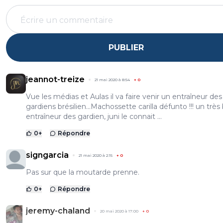
PUBLIER
jeannot-treize
21 mai 2020 à 8:54
+
0
Vue les médias et Aulas il va faire venir un entraîneur des
gardiens brésilien...Machossette carilla défunto !!! un très
entraîneur des gardien, juni le connait ...
0
+
Répondre
signgarcia
21 mai 2020 à 2:15
+
0
Pas sur que la moutarde prenne.
0
+
Répondre
jeremy-chaland
20 mai 2020 à 17:00
+
0