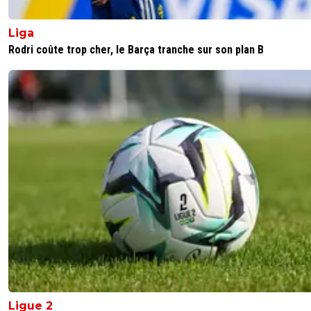
Les contrats c'est JMA forcément. Quand au DS on
toujours pas si c'est juni ou houllier ^^
Liga
0
+
Répondre
Rodri coûte trop cher, le Barça tranche sur son plan B
trezegol69
20 mai 2020 à 15:50
+
0
Retour de Bats 🙏🏻
0
+
Répondre
tybalt
20 mai 2020 à 15:46
+
1
Serait-ce notre taupe ?? 🙄
0
+
Répondre
nicooo-lacazmonb-bew
20 mai 2020 à 15:34
+
0
Oh putain !Dégouté, ça m'a flingué la journée 😢Le seul 
staff qu'il fallait absolument garder, bah non, on le laisse p
et on garde des boulets comme baticle et caçappa !!!!!Je
comprend pas là ...
Ligue 2