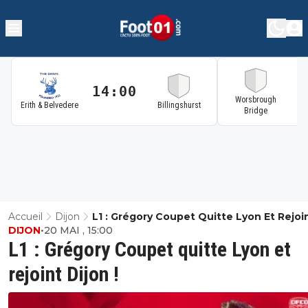
14:00
1
Worsbrough
Erith & Belvedere
Billingshurst
Bridge
Accueil
Dijon
L1 : Grégory Coupet Quitte Lyon Et Rejoi
DIJON
•
20 MAI , 15:00
Dijon !
L1 : Grégory Coupet quitte Lyon et
rejoint Dijon !