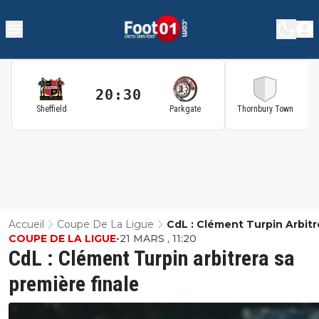
20:30
2
Sheffield
Parkgate
Thornbury Town
Accueil
Coupe De La Ligue
CdL : Clément Turpin Arbitr
COUPE DE LA LIGUE
•
21 MARS , 11:20
Première Finale
CdL : Clément Turpin arbitrera sa
première finale