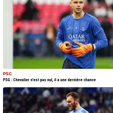
Et hier j'ai entendu dire que legraet voulait boy
les 20 ans de la cdm 98' pcq il etait en embroui
avec les joueurs.Ptain mais quelle culture foot 
merde on a !
0
+
Répondre
parisforever
21 mars 2018 à 12:47
+
792
Il y a une embrouille entre certains anciens .La
choisie permet l'absence de "DD " sans que ce
problème , il sera en Russie .Normalement c'éta
27 ou 28 juillet !!! Mais " Lolo " et d'autres ont o
critiquer les résultats actuels et surtout le choi
PSG
certains "DTN " , Le Graët , c'est senti en dange
.Comme tu le dis un "foot de m.rde" , mais au 
PSG : Chevalier n'est pas nul, il a une dernière chance
des "Ligues Régionales " c'est le même cirque ,
que la politique .
0
+
Répondre
dealoff
21 mars 2018 à 11:58
+
1