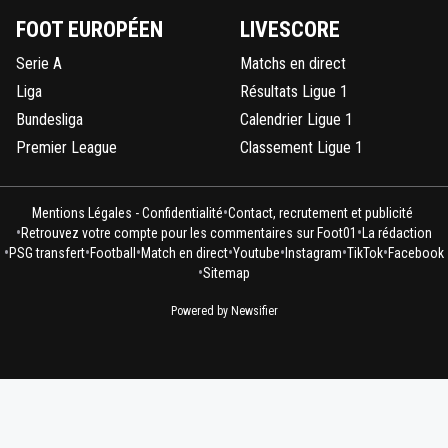
FOOT EUROPÉEN
LIVESCORE
Serie A
Matchs en direct
Liga
Résultats Ligue 1
Bundesliga
Calendrier Ligue 1
Premier League
Classement Ligue 1
•
Mentions Légales - Confidentialité
Contact, recrutement et publicité
•
•
Retrouvez votre compte pour les commentaires sur Foot01
La rédaction
•
•
•
•
•
•
•
PSG transfert
Football
Match en direct
Youtube
Instagram
TikTok
Facebook
•
Sitemap
Powered by Newsifier