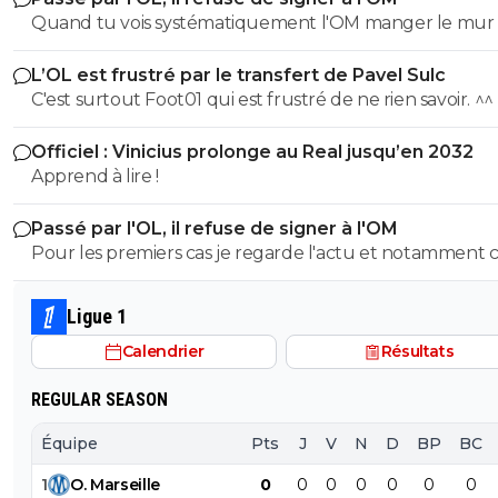
Quand tu vois systématiquement l'OM manger le mur 
après saison, il y a de quoi refuser d'y aller. ^^
L’OL est frustré par le transfert de Pavel Sulc
C'est surtout Foot01 qui est frustré de ne rien savoir. ^^
Officiel : Vinicius prolonge au Real jusqu’en 2032
Apprend à lire !
Passé par l'OL, il refuse de signer à l'OM
Pour les premiers cas je regarde l'actu et notamment c
du foot. Pour le dernier, rien qu'ici il y en a pléthore. Et toi, tu
es dans quel camp, les abrutis ou ceux qui viennent pa
Ligue 1
foot avec respect?
Calendrier
Résultats
REGULAR SEASON
Équipe
Pts
J
V
N
D
BP
BC
1
O
.
Marseille
0
0
0
0
0
0
0