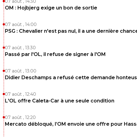
0
+
Répondre
07 août , 14:30
OM : Hojbjerg exige un bon de sortie
jo-c-v-ni
21 mars 2018 à 11:35
+
0
07 août , 14:00
Ah c'est vrai qu'ils s'amusent à la délocaliser aussi cette
coupe....bon une ptite victoire à 11 contre 12 dans l'antre 
PSG : Chevalier n'est pas nul, il a une dernière chanc
Tyrion, moi je dis YOUPIII !!! :)
0
+
Répondre
07 août , 13:30
Passé par l'OL, il refuse de signer à l'OM
nicooo-lacazmonb-bew
21 mars 2018 à 11:39
+
0
07 août , 13:00
Cool, t'as pas laissé modo en chien avec son articl
putaclic ^^
Didier Deschamps a refusé cette demande honteu
0
+
Répondre
07 août , 12:40
jo-c-v-ni
21 mars 2018 à 18:19
+
0
L'OL offre Caleta-Car à une seule condition
Je fais du social moi ^^
07 août , 12:20
0
+
Répondre
Mercato débloqué, l’OM envoie une offre pour Has