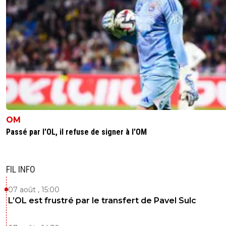
Et le pire c'est que les raisons des embrouilles 
superficielles, c'est juste parce que les mecs o
critiqué l'EdF quand ça devait être fait. Il passe
un jaloux frustré sur ce coup
0
+
Répondre
nicooo-lacazmonb-bew
21 mars 2018 à 12:07
+
0
Devant le refus de legraet, ça serait djorkaeff q
aurait organisé le truc.Faut vraiment qu'on rem
tous ces vieux aigris serieux, c'est n'imp.
OM
0
+
Répondre
Passé par l'OL, il refuse de signer à l'OM
dealoff
21 mars 2018 à 12:14
+
1
Faut tout changer, tous les mecs en place son
FIL INFO
incompétents, sans déconner, Fournier DTN, l
qui a échoué à Lyon, Ripoll sélectionneur des es
07 août , 15:00
lui qui a échoué à Lorient, Lacombe qui forme 
entraineurs pendant 4ans, vraiment ? Et le bos
L’OL est frustré par le transfert de Pavel Sulc
tout ça c'est le Graet