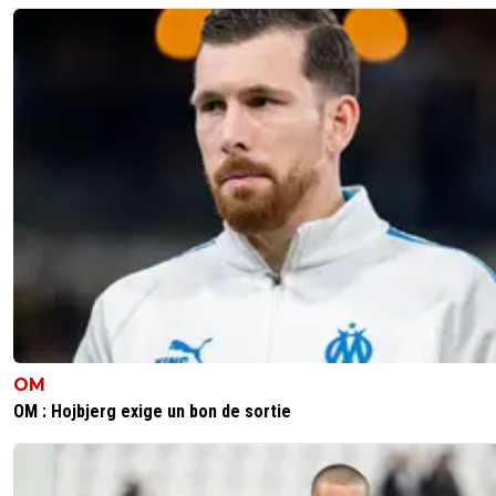
dealoff
21 mars 2018 à 11:43
+
1
Une des preuves de ce que tu avances
^^
http://rmcsport.bfmtv.com/f...
0
+
Répondre
nicooo-lacazmonb-bew
21 mars 2018 à 11:48
+
0
Quelle honte
0
+
Répondre
dealoff
21 mars 2018 à 11:52
+
1
ça passe chez nous visiblement ^^
0
+
Répondre
tony8
21 mars 2018 à 11:51
+
3
OM
OM : Hojbjerg exige un bon de sortie
Tu l'as dit quelle honte
0
+
Répondre
nicooo-lacazmonb-bew
21 mars 2018 à 11:55
+
0