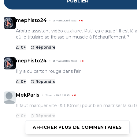
PUBLIER
mephisto24
21 mars 2018 à 13:53
+
0
Arbitre assistant vidéo auxiliaire. Put1 ça claque ! Il est là 
où le titulaire se froisse un muscle à l’échauffement ?
0
+
Répondre
mephisto24
21 mars 2018 à 13:48
+
0
Il y a du carton rouge dans l’air
0
+
Répondre
MekParis
21 mars 2018 à 12:45
+
0
Il faut marquer vite (&lt;10min) pour bien maîtriser la suit
0
+
Répondre
AFFICHER PLUS DE COMMENTAIRES
tony8
21 mars 2018 à 11:54
+
3