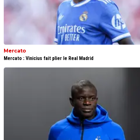
0
+
Répondre
vertdan
31 janvier 2013 à 22:26
+
0
Ils ont dit,début février ;)
0
+
Répondre
Mercato
countryman
31 janvier 2013 à 22:27
+
0
Mercato : Vinicius fait plier le Real Madrid
donc a partir de demain, il faut surveiller !!! ok !!! ;
0
+
Répondre
thalatta-verratti-2-grammes
31 janvier 2013 à 23:42
+
0
quand c'était l'EAG en finale, j'ai raté le travail p
avoir mon billetj'suis resté 10h sous la flotte et 
500m des trucs de billet, les gens se battaient i
restait plus rienGROUILLEZ VOUS les mecs, s
conseil ^^ pourtant j'y allais souvent au roudou
quand j'étais môme
0
+
Répondre