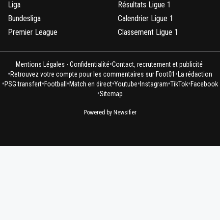
Liga
Résultats Ligue 1
Bundesliga
Calendrier Ligue 1
Premier League
Classement Ligue 1
•
Mentions Légales - Confidentialité
Contact, recrutement et publicité
•
•
Retrouvez votre compte pour les commentaires sur Foot01
La rédaction
•
•
•
•
•
•
•
PSG transfert
Football
Match en direct
Youtube
Instagram
TikTok
Facebook
•
Sitemap
Powered by Newsifier