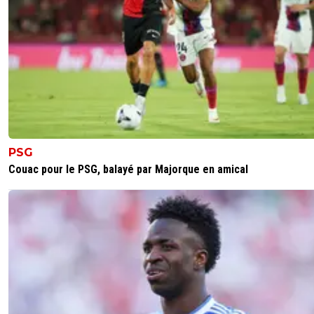
réunir toute la famille verte !! Le reste des plac
mise en vente vont surement être prise d’assa
les supporters verts !!
0
+
Répondre
gb69ol
31 janvier 2013 à 22:12
+
0
et ouiu!!!!!
0
+
Répondre
PSG
vertdan
31 janvier 2013 à 22:17
+
0
Couac pour le PSG, balayé par Majorque en amical
Tu m'étonnes,je surveille tous les jours le site d
l'ASSE et mon frère qui crèche à Paris fait pareil
haut ;)
0
+
Répondre
countryman
31 janvier 2013 à 22:22
+
0
Lol !!! pareil !! je regarde matin et soir le site des 
J'aimerai tellement y aller !!! Rien que pour l'am
ca serait magique !