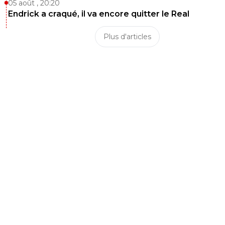
05 août , 20:20
En étant 10 / 12000 à Neuchatel pour de l'inter
Endrick a craqué, il va encore quitter le Real
on te laisse imaginer pour une finale de Coupe 
Ligue ;) ^^
Plus d'articles
0
+
Répondre