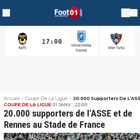
17:00
1
Universitatea
KuPS
Inter Turku
Craiova
Accueil
Coupe De La Ligue
20.000 Supporters De L’ASS
COUPE DE LA LIGUE
•
31 JANV. , 22:00
De Rennes Au Stade De Fr
20.000 supporters de l’ASSE et de
Rennes au Stade de France