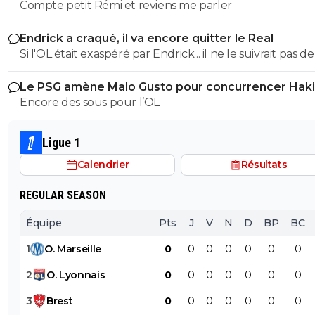
Compte petit Rémi et reviens me parler
Endrick a craqué, il va encore quitter le Real
Si l'OL était exaspéré par Endrick... il ne le suivrait pas de
près. Bref... Quand l'équipe sera complète... ce sera beaucoup
Le PSG amène Malo Gusto pour concurrencer Hak
mieux.
Encore des sous pour l’OL
Ligue 1
Calendrier
Résultats
REGULAR SEASON
Équipe
Pts
J
V
N
D
BP
BC
1
O
.
Marseille
0
0
0
0
0
0
0
2
O
.
Lyonnais
0
0
0
0
0
0
0
3
Brest
0
0
0
0
0
0
0