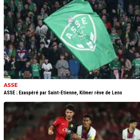
vertdan
31 janvier 2013 à 22:06
+
0
20000,il va falloir ce battre dans le Forez!
0
+
Répondre
countryman
31 janvier 2013 à 22:10
+
0
Ouais !! en plus, tous les gens que je croise disent q
vont y aller !!! ca ne tiendra jamais tout !
0
+
Répondre
ASSE
vertdan
31 janvier 2013 à 22:12
+
0
ASSE : Exaspéré par Saint-Etienne, Kilmer rêve de Lens
Ils font chier d'ailleurs,ils ne vont jamais se pele
Chaudron et là,ils veulent tous y aller!
0
+
Répondre
countryman
31 janvier 2013 à 22:15
+
0
ouais pas faux !Mais cette finale va etre l'occas