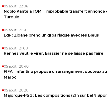
0
+
Répondre
05 août , 22:06
Ngolo Kanté à l'OM, l'improbable transfert annoncé
lyonvert
01 février 2013 à 14:40
+
0
Turquie
non mais attends il y a combien d'habitants à 
Les supporters des verts sont de toute la fran
05 août , 21:30
ils ne vont pas arriver à 50 000 de St Etienne...
EdF : Zidane prend un gros risque avec les Bleus
0
+
Répondre
vertdan
31 janvier 2013 à 22:13
+
0
05 août , 21:00
Rennes veut le virer, Brassier ne se laisse pas faire
Normal,23000 pour chaque club,Monaco avec 
200 supporters vous ont laissé le rabe^^
05 août , 20:40
0
+
Répondre
FIFA : Infantino propose un arrangement douteux au
gb69ol
Maroc
31 janvier 2013 à 22:16
+
0
^^
05 août , 20:20
0
+
Répondre
Majorque-PSG : Les compositions (21h sur beIN Sport
rg38
31 janvier 2013 à 22:15
+
0