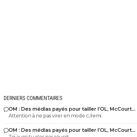
DERNIERS COMMENTAIRES
OM : Des médias payés pour tailler l’OL, McCourt
accusé
Attention à ne pas virer en mode c:/remi.
OM : Des médias payés pour tailler l’OL, McCourt
accusé
Toi aussi tu n'es pas réussi!