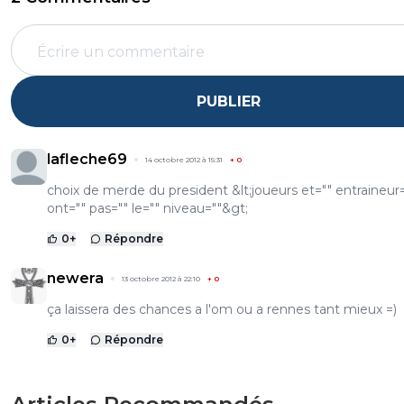
PUBLIER
lafleche69
14 octobre 2012 à 15:31
+
0
choix de merde du president &lt;joueurs et="" entraineur=
ont="" pas="" le="" niveau=""&gt;
0
+
Répondre
newera
13 octobre 2012 à 22:10
+
0
ça laissera des chances a l'om ou a rennes tant mieux =)
0
+
Répondre