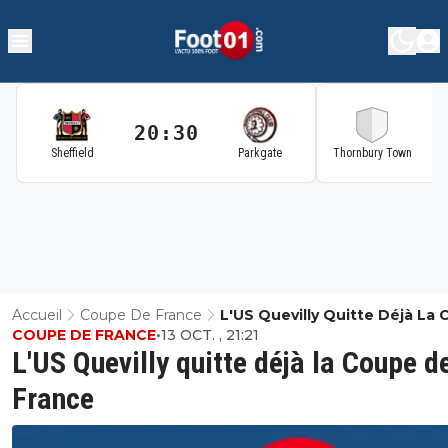
20:30
2
Sheffield
Parkgate
Thornbury Town
Accueil
Coupe De France
L'US Quevilly Quitte Déjà La
COUPE DE FRANCE
•
13 OCT. , 21:21
De France
L'US Quevilly quitte déjà la Coupe d
France