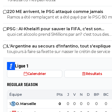
220 ME arrivent, le PSG attaqué comme jamais
Ramos a été remplaçant et a été payé par le PSG 80 mi
(65+15 de bonus) Barcola était titulaire mais avec le ret
PSG : Al-Khelaïfi pour sauver la FIFA, c'est son
forme de Kvara il est remplaçant. C'est facile de dire qu
cauchemar
quoi cet alcoolo prend 5Millions par an? c'est tous des
ou tel joueur vaut 70 millions quand un club a un des
escrocs dans ce milieu.... et le mec ose parler après
budgets les plus élevé de la planète. 850 millions d'eur
L'Argentine au secours d'Infantino, tout s'explique
toujours à faire sa fixette sur nasser le crétin de service
Ligue 1
Calendrier
Résultats
REGULAR SEASON
Équipe
Pts
J
V
N
D
BP
BC
1
O
.
Marseille
0
0
0
0
0
0
0