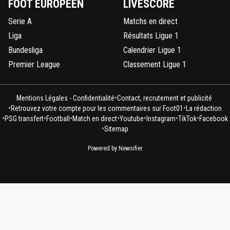
FOOT EUROPÉEN
LIVESCORE
Serie A
Matchs en direct
Liga
Résultats Ligue 1
Bundesliga
Calendrier Ligue 1
Premier League
Classement Ligue 1
•
Mentions Légales - Confidentialité
Contact, recrutement et publicité
•
•
Retrouvez votre compte pour les commentaires sur Foot01
La rédaction
•
•
•
•
•
•
•
PSG transfert
Football
Match en direct
Youtube
Instagram
TikTok
Facebook
•
Sitemap
Powered by Newsifier