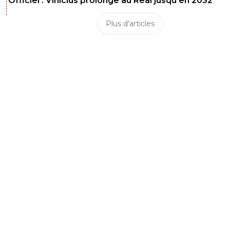
Officiel : Vinicius prolonge au Real jusqu’en 2032
Plus d'articles