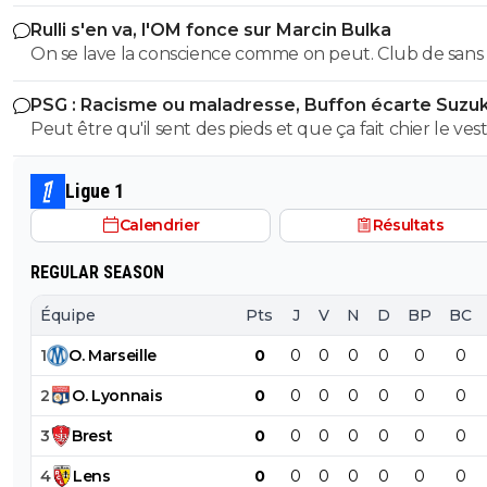
des joueurs succeptibles de partir a moins d'une offre
Rulli s'en va, l'OM fonce sur Marcin Bulka
€ minimum. Les joueurs sur la liste sont Balerdi, Hodjbe
On se lave la conscience comme on peut. Club de sans
Emerson, CJ Riley, Maupay, Moumbagna, Kondogbia, d
libre et Mmadi en prêt
PSG : Racisme ou maladresse, Buffon écarte Suzuk
Peut être qu'il sent des pieds et que ça fait chier le vest
Ligue 1
Calendrier
Résultats
REGULAR SEASON
Équipe
Pts
J
V
N
D
BP
BC
1
O
.
Marseille
0
0
0
0
0
0
0
2
O
.
Lyonnais
0
0
0
0
0
0
0
3
Brest
0
0
0
0
0
0
0
4
Lens
0
0
0
0
0
0
0