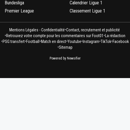
Bundesliga
Calendrier Ligue 1
Premier League
Classement Ligue 1
•
Mentions Légales - Confidentialité
Contact, recrutement et publicité
•
•
Retrouvez votre compte pour les commentaires sur Foot01
La rédaction
•
•
•
•
•
•
•
PSG transfert
Football
Match en direct
Youtube
Instagram
TikTok
Facebook
•
Sitemap
Powered by Newsifier