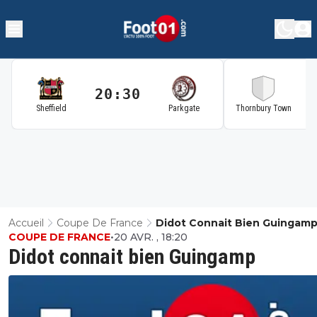
20:30
2
Sheffield
Parkgate
Thornbury Town
Accueil
Coupe De France
Didot Connait Bien Guingam
COUPE DE FRANCE
•
20 AVR. , 18:20
Didot connait bien Guingamp