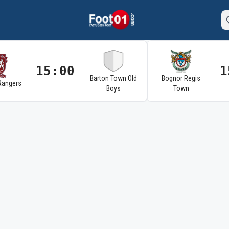
15:00
1
Barton Town Old
Bognor Regis
Rangers
Boys
Town