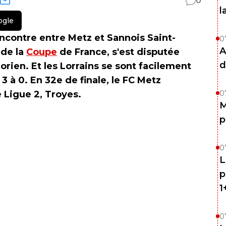
0
l
ogle
ncontre entre Metz et Sannois Saint-
0
A
 de la
Coupe
de France, s'est disputée
d
ien. Et les Lorrains se sont facilement
3 à 0. En 32e de finale, le FC Metz
 Ligue 2, Troyes.
0
M
p
0
L
p
1
0