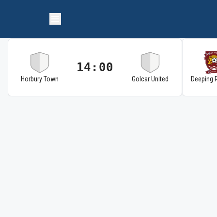
14:00
Horbury Town
Golcar United
Deeping 