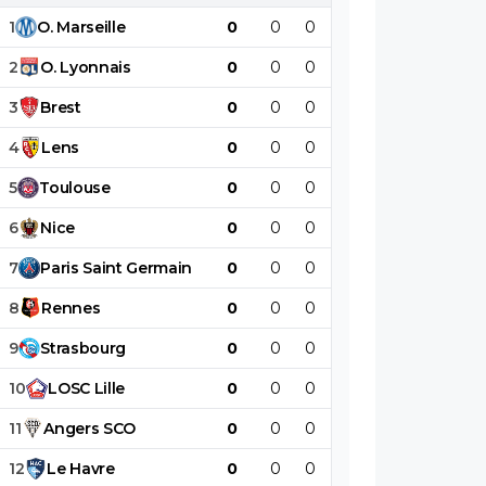
1
O
.
Marseille
0
0
0
0
0
0
2
O
.
Lyonnais
0
0
0
0
0
0
3
Brest
0
0
0
0
0
0
4
Lens
0
0
0
0
0
0
5
Toulouse
0
0
0
0
0
0
6
Nice
0
0
0
0
0
0
7
Paris
Saint
Germain
0
0
0
0
0
0
8
Rennes
0
0
0
0
0
0
9
Strasbourg
0
0
0
0
0
0
10
LOSC
Lille
0
0
0
0
0
0
11
Angers
SCO
0
0
0
0
0
0
12
Le
Havre
0
0
0
0
0
0