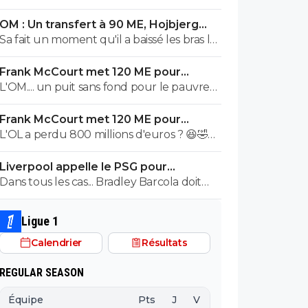
OM : Un transfert à 90 ME, Hojbjerg
s'en va
Sa fait un moment qu'il a baissé les bras la
première saison il etait top mais depuis
Frank McCourt met 120 ME pour
quelques match etait en dessus. Merci et
sauver l’OM !
L'OM.... un puit sans fond pour le pauvre
bon vent a lui pour le reste de sa carrière
Frank McCourt.
...
Frank McCourt met 120 ME pour
sauver l’OM !
L'OL a perdu 800 millions d'euros ? 😆🤣😂
Pourquoi pas un milliard tant que tu y es !
Liverpool appelle le PSG pour
^^
renoncer à Barcola
Dans tous les cas... Bradley Barcola doit
être très inquiet. Ce qui est vraiment
compréhensible lorsque l'on sait
Ligue 1
comment le PSG a traiter Kylian Mbappé
Calendrier
Résultats
lorsqu'il avait voulu quitter le PSG.
REGULAR SEASON
Équipe
Pts
J
V
N
D
BP
B