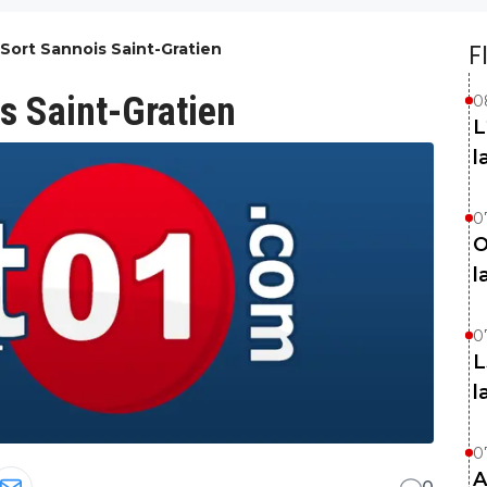
 Sort Sannois Saint-Gratien
F
is Saint-Gratien
0
L
l
0
O
l
0
L
l
0
A