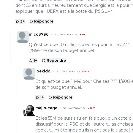
dont 55 en sursis, heureusement que Sergio est la pour 
expliquer que l UEFA est a la botte du PSG ...^^
3
+
Répondre
mico3786
30 juin 2026 à 20:26
+
151
Qu'est ce que 10 millions d'euros pour le PSG???
1/85ème de son budget annuel.
1
+
Répondre
joekidd
30 juin 2026 à 20:49
+
629
Et qu'est-ce que 1 M€ pour Chelsea ??? 1/608
de son budget annuel.
1
+
Répondre
majin-cage
30 juin 2026 à 21:01
+
1295
Et les 55M de sursis tu en fais quoi, d un cote c
dissuasif pour le PSG et de l autre tu as chelsea
rigole, tu m étonnes qu ils n ont pas fait appe