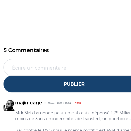
5 Commentaires
PUBLIER
majin-cage
30 juin 2026 à 20:04
+
1295
Mdr 3M d amende pour un club qui a dépensé 1,75 Millia
moins de 3ans en indemnités de transfert, un pourboire...
Par contre le PSG pour le meme motif c est 65M d ame