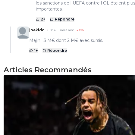
les sanctions de l UEFA contre l OL étaient plu
importantes...
2
+
Répondre
joekidd
30 juin 2026 à 20:50
+
629
Majin : 3 M€ dont 2 M€ avec sursis.
1
+
Répondre
Articles Recommandés