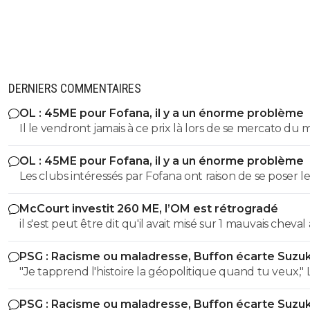
DERNIERS COMMENTAIRES
OL : 45ME pour Fofana, il y a un énorme problème
Il le vendront jamais à ce prix là lors de se mercato du 
OL : 45ME pour Fofana, il y a un énorme problème
Les clubs intéressés par Fofana ont raison de se poser le
bonnes questions à son sujet sur sa longue blessure. Il 
McCourt investit 260 ME, l’OM est rétrogradé
évident que les clubs cités ne veulent pas prendre de
il s'est peut être dit qu'il avait misé sur 1 mauvais cheval
risques et s'interrogent sur sa longue blessure avant d
u coup
mettre une telle somme dans ce joueur.
PSG : Racisme ou maladresse, Buffon écarte Suzuk
"Je tapprend l'histoire la géopolitique quand tu veux," LOL
LOL LOL tu peux meme pas apprendre à un collégien
PSG : Racisme ou maladresse, Buffon écarte Suzuk
l'histoire puisque meme un élève de 3eme sait que le