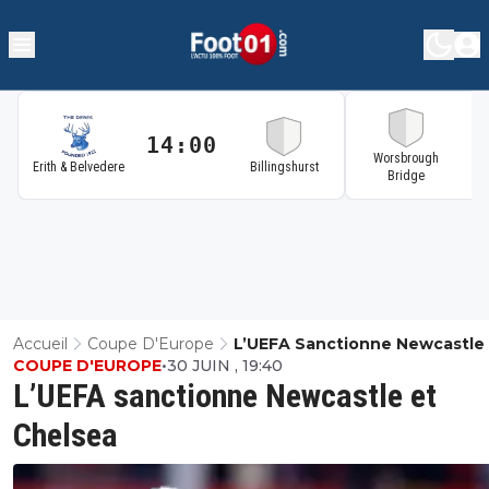
14:00
1
Worsbrough
Erith & Belvedere
Billingshurst
Bridge
Accueil
Coupe D'Europe
L’UEFA Sanctionne Newcastle 
COUPE D'EUROPE
•
30 JUIN , 19:40
Chelsea
L’UEFA sanctionne Newcastle et
Chelsea