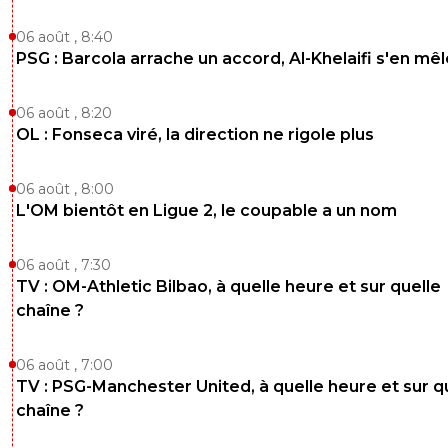
EL,puisqu'il ont un budget supérieur a celui de 
06 août , 8:40
ou lille.C'etait juste pour souligner l'absurdité d
raisonnement juste en se fiant au budget...
PSG : Barcola arrache un accord, Al-Khelaifi s'en mêl
0
+
Répondre
06 août , 8:20
OL : Fonseca viré, la direction ne rigole plus
06 août , 8:00
L'OM bientôt en Ligue 2, le coupable a un nom
06 août , 7:30
TV : OM-Athletic Bilbao, à quelle heure et sur quelle
chaîne ?
06 août , 7:00
TV : PSG-Manchester United, à quelle heure et sur q
chaîne ?