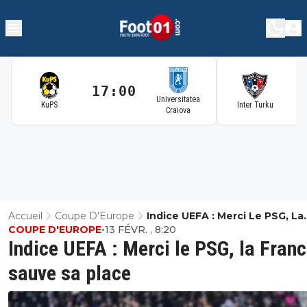
17:00
1
Universitatea
KuPS
Inter Turku
Craiova
Accueil
Coupe D'Europe
Indice UEFA : Merci Le PSG, La
COUPE D'EUROPE
•
13 FÉVR. , 8:20
France Sauve Sa Place
Indice UEFA : Merci le PSG, la Fran
sauve sa place