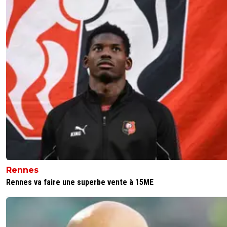
On remercie tous les clubs qui ont fait le taf pour en arriv
qualifier directement pour les 8eme. Également ceux qu
arrive en passant par les barrages.
0
+
Répondre
froml2toeuropa
13 février 2025 à 10:06
+
0
ba non pas merci le PSG sur ce coup la.ils auraient pu pe
que ca aurait ramené exactement le même nombre de p
c'était Brest en face
0
+
Répondre
75bez13
13 février 2025 à 8:35
+
0
Rennes
Comme toujours le PSG sauve le navire France...et les ra
Rennes va faire une superbe vente à 15ME
sont même pas à bord
0
+
Répondre
greg-roi
13 février 2025 à 11:08
+
283