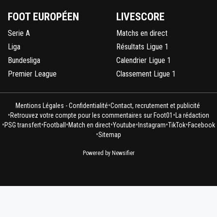
FOOT EUROPÉEN
LIVESCORE
Serie A
Matchs en direct
Liga
Résultats Ligue 1
Bundesliga
Calendrier Ligue 1
Premier League
Classement Ligue 1
•
Mentions Légales - Confidentialité
Contact, recrutement et publicité
•
•
Retrouvez votre compte pour les commentaires sur Foot01
La rédaction
•
•
•
•
•
•
•
PSG transfert
Football
Match en direct
Youtube
Instagram
TikTok
Facebook
•
Sitemap
Powered by Newsifier