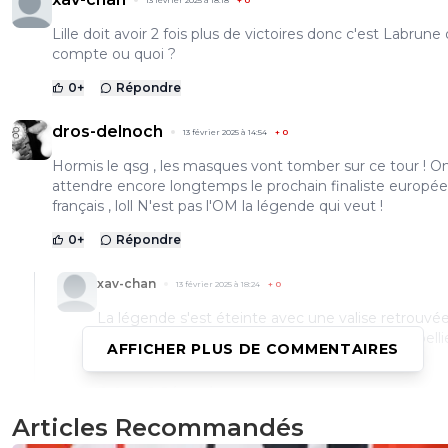
Lille doit avoir 2 fois plus de victoires donc c'est Labrune 
compte ou quoi ?
0
+
Répondre
dros-delnoch
13 février 2025 à 14:54
+
0
Hormis le qsg , les masques vont tomber sur ce tour ! O
attendre encore longtemps le prochain finaliste europé
français , loll N'est pas l'OM la légende qui veut !
0
+
Répondre
xav-chan
13 février 2025 à 18:24
+
0
La légende s'est éteinte avec une valise retrouvé
un jardin. Depuis ça c'est le palmarès de Montpelli
AFFICHER PLUS DE COMMENTAIRES
avec le 2ème budget.
0
+
Répondre
Articles Recommandés
no-13-baby
13 février 2025 à 13:37
+
3