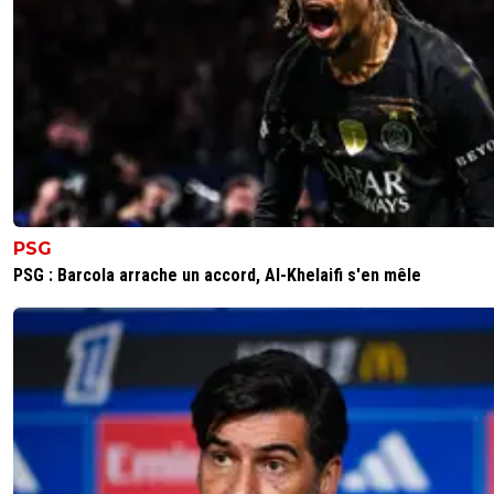
auvoren
13 février 2025 à 12:39
+
1
💰 - 442,02 M€ de perte pour le PSG.....! Un dem
milliard de perte !🟢 Le LOSC et le Stade Renna
les meilleurs élèves.➡️ La carte de la BALANCE
COMMERCIALE des clubs de Ligue 1 depuis 3
saisons !1️⃣ LOSC +123,92 M€2️⃣ SRFC +95,45 M€
RC Lens +79,85 M€4. Stade de Reims +69,50 
MHSC +56,10 M€6. SCO +53,72 M€7. AS Mona
+48,85 M€8. Toulouse FC +40,05 M€9. Havre 
+17,15 M€10. ASSE +15,15 M€11. FC Nantes -500
AJ Auxerre -3,90 M€13. Stade Brestois -3,95 M
PSG
-4,85 M€15. OGC Nice -64,11 M€16. RC Strasbo
PSG : Barcola arrache un accord, Al-Khelaifi s'en mêle
-67,10M€17. OM -116,28 M€18. PSG -422,02 M€
0
+
Répondre
maubelan
13 février 2025 à 12:24
+
0
l'ol est déjà qualifié pour les huitièmes
0
+
Répondre
vincent-god-save-amara
13 février 2025 à 18:32
+
14