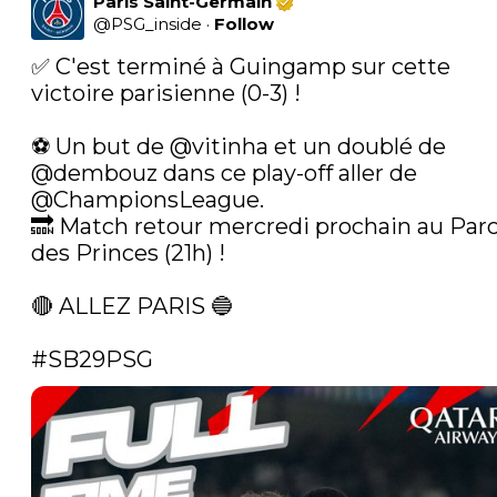
Paris Saint-Germain
@
PSG_inside
·
Follow
✅ C'est terminé à Guingamp sur cette 
victoire parisienne (0-3) ! 

⚽️ Un but de 
@vitinha
 et un doublé de 
@dembouz
 dans ce play-off aller de 
@ChampionsLeague
. 

🔜 Match retour mercredi prochain au Parc
des Princes (21h) !

🔴 ALLEZ PARIS 🔵

#SB29PSG