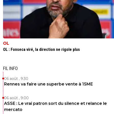
Je comprend pas bien le but de ton post et le 
avec l'échange entre lyon1973 et moi même, 
soit ,j'ai peut être loupé un truc
0
+
Répondre
vermeer
13 février 2025 à 15:58
+
169
En fait de Balance Commerciale c'est la balanc
OL
transferts sur 3 saisons....(sur la même période
OL : Fonseca viré, la direction ne rigole plus
-772,39M€ Chelsea, -507,89M€ Manchester Un
-462,83 Hal-Hilal, -422,02 PSG, -412,60 Tottenh
-353,61 Arsenal, etc...)Chelsea sur la seule anné
en balance de transferts c'est -562,39M€....(-85,
FIL INFO
PSG)
06 août , 9:30
0
+
Répondre
Rennes va faire une superbe vente à 15ME
vincent-god-save-amara
13 février 2025 à 18:28
+
14
06 août , 9:00
Heeeuuu t'a remarqué que c'etait pas la mêm
competition?Si ton collègue estime que c'est
ASSE : Le vrai patron sort du silence et relance le
"normal" que ,vu son budget,le psg soit a ce st
mercato
LDC,alors lyon devrait aussi en être là et pas en