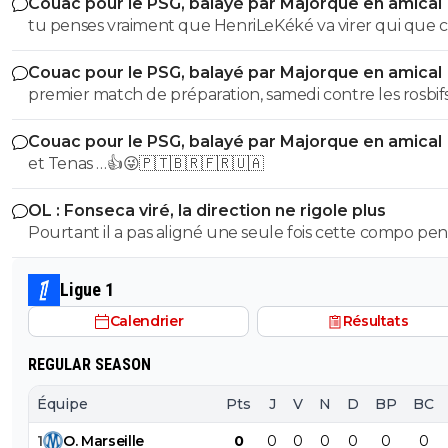
Couac pour le PSG, balayé par Majorque en amical
tu penses vraiment que HenriLeKéké va virer qui que ce
après un match comme ça ? 😏🇵🇹🇧🇷🇫🇷🇺🇦
Couac pour le PSG, balayé par Majorque en amical
premier match de préparation, samedi contre les rosbif
🇵🇹🇧🇷🇫🇷🇺🇦
Couac pour le PSG, balayé par Majorque en amical
et Tenas …👍😜🇵🇹🇧🇷🇫🇷🇺🇦
OL : Fonseca viré, la direction ne rigole plus
Pourtant il a pas aligné une seule fois cette compo pe
les matchs amicaux
Ligue 1
Calendrier
Résultats
REGULAR SEASON
Équipe
Pts
J
V
N
D
BP
BC
1
O
.
Marseille
0
0
0
0
0
0
0