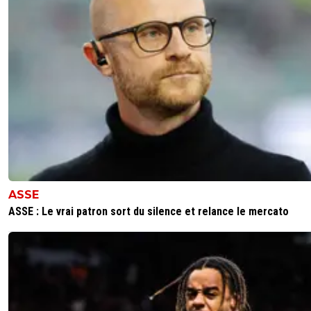
Des Parisiens sont mort à cause des merdes co
toiMerci le PSG oui oui 🤮Ton pseudo montre just
complexe du meilleur club de France qui à hissé la
numéro 2 en Europe et non la laisser couler à petit
cause du Qatar
0
+
Répondre
lyon1973
13 février 2025 à 8:40
+
1
Comme toujours t’abuse un peut non? Je pense 
vue le budget du psg tous le monde peut arriver 
minima a ce stade ! Mais bravo quand même au 
ASSE
0
+
Répondre
ASSE : Le vrai patron sort du silence et relance le mercato
vincent-god-save-amara
13 février 2025 à 10:57
+
14
...on peut aussi penser qu'avec son budget l'ol 
aussi,a minima,être a ce stade non?
0
+
Répondre