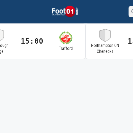
15:00
1
rough
Northampton ON
Trafford
ge
Chenecks