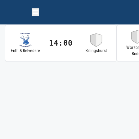
14:00
Worsb
Erith & Belvedere
Billingshurst
Brid