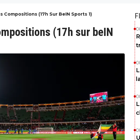
es Compositions (17h Sur BeIN Sports 1)
F
ompositions (17h sur beIN
0
R
t
0
L
l
0
L
c
0
U