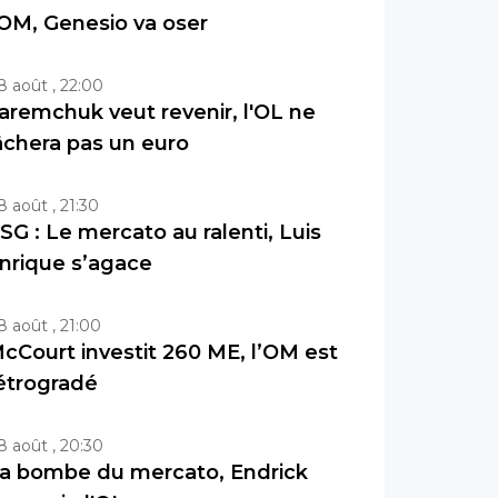
'OM, Genesio va oser
8 août , 22:00
aremchuk veut revenir, l'OL ne
âchera pas un euro
8 août , 21:30
SG : Le mercato au ralenti, Luis
nrique s’agace
8 août , 21:00
cCourt investit 260 ME, l’OM est
étrogradé
8 août , 20:30
a bombe du mercato, Endrick