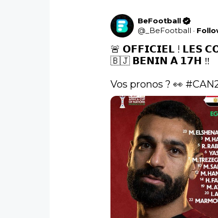
BeFootball
@
_BeFootball
·
Foll
🚨 𝗢𝗙𝗙𝗜𝗖𝗜𝗘𝗟 ! 𝗟𝗘𝗦 𝗖
🇧🇯 𝗕𝗘𝗡𝗜𝗡 𝗔̀ 𝟭𝟳𝗛 ‼️

Vos pronos ? 👀 
#CAN