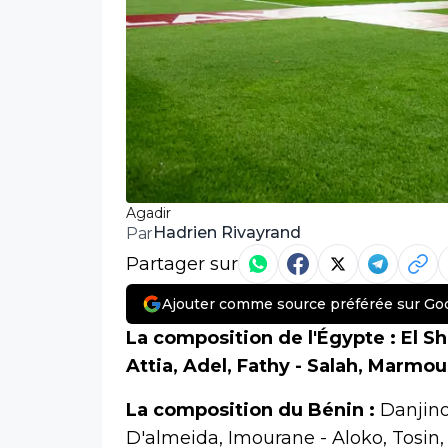
Agadir
Hadrien Rivayrand
Par
Partager sur
Ajouter comme source préférée sur Go
La composition de l'Égypte :
El Sh
Attia, Adel, Fathy - Salah, Marmo
La composition du Bénin :
Danjino
D'almeida, Imourane - Aloko, Tosin,