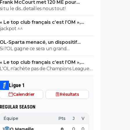
Frank McCourt met 120 ME pour
sauver l’OM !
si tu le dis...detailles nous tout!
« Le top club français c’est l’OM »,
Adidas bouscule le PSG
jackpot ^^
OL-Sparta menacé, un dispositif
énorme mis en place
Si l'OL gagne ce sera un grand
soulagement vu le sabotage incroyable
« Le top club français c’est l’OM »,
du farfelu sans froc Fonseca au match
Adidas bouscule le PSG
L'OL n'achète pas de Champions League.
allé. Si on perd ce sera aussi une grande
^^ Au moins... l'OM a un point commun
victoire et une énorme délivrance avec
avec le PSG. Mdr Adidas ne se trompe pas
un possible licenciement de ce clown.
Ligue 1
avec l'OL qui est une valeur sûre...
Calendrier
Résultats
contrairement à l'OM. ^^
REGULAR SEASON
Équipe
Pts
J
V
N
D
BP
B
1
O
.
Marseille
0
0
0
0
0
0