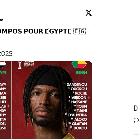
ow
𝗢𝗠𝗣𝗢𝗦 𝗣𝗢𝗨𝗥 𝗘́𝗚𝗬𝗣𝗧𝗘 🇪🇬 - 
2025
D