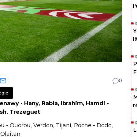
l
0
Y
l
0
P
E
0
0
ogle
M
enawy - Hany, Rabia, Ibrahim, Hamdi -
r
ush, Trezeguet
0
u - Ouorou, Verdon, Tijani, Roche - Dodo,
L
 Olaitan