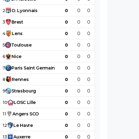
2
O
.
Lyonnais
0
0
0
0
0
0
3
Brest
0
0
0
0
0
0
4
Lens
0
0
0
0
0
0
5
Toulouse
0
0
0
0
0
0
6
Nice
0
0
0
0
0
0
7
Paris
Saint
Germain
0
0
0
0
0
0
8
Rennes
0
0
0
0
0
0
9
Strasbourg
0
0
0
0
0
0
10
LOSC
Lille
0
0
0
0
0
0
11
Angers
SCO
0
0
0
0
0
0
12
Le
Havre
0
0
0
0
0
0
13
Auxerre
0
0
0
0
0
0