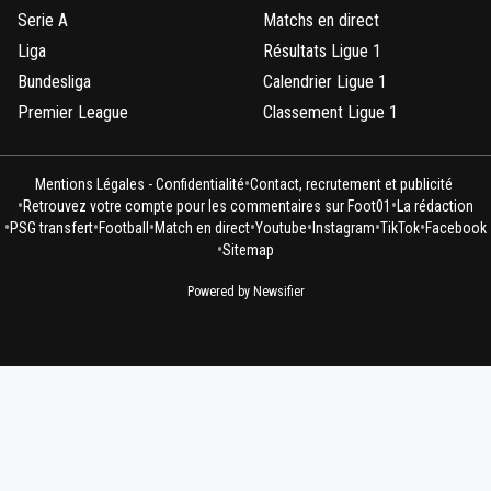
Serie A
Matchs en direct
Liga
Résultats Ligue 1
Bundesliga
Calendrier Ligue 1
Premier League
Classement Ligue 1
•
Mentions Légales - Confidentialité
Contact, recrutement et publicité
•
•
Retrouvez votre compte pour les commentaires sur Foot01
La rédaction
•
•
•
•
•
•
•
PSG transfert
Football
Match en direct
Youtube
Instagram
TikTok
Facebook
•
Sitemap
Powered by Newsifier