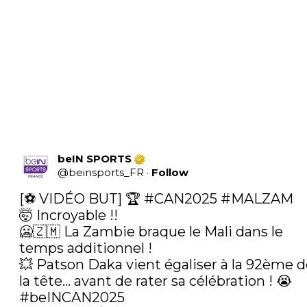
beIN SPORTS
@
beinsports_FR
·
Follow
[⚽ VIDÉO BUT] 🏆 
#CAN2025
#MALZAM
🤯 Incroyable !! 

🥶🇿🇲 La Zambie braque le Mali dans le 
temps additionnel !

💥 Patson Daka vient égaliser à la 92ème d
#beINCAN2025