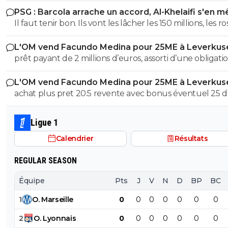
pauvre foutre0. Les cons, ça ose tout, c'est même à ça 
poussent que de mettre un sélectionneur comme celu
PSG : Barcola arrache un accord, Al-Khelaifi s'en m
les reconnaît.
vient d'être nommé !
Il faut tenir bon. Ils vont les lâcher les 150 millions, les r
!!
L'OM vend Facundo Medina pour 25ME à Leverkus
prêt payant de 2 millions d’euros, assorti d’une obligati
d’achat fixée à 18 millions, à laquelle s’ajoutent 2 million
L'OM vend Facundo Medina pour 25ME à Leverkus
bonus facilement atteignables
achat plus pret 20.5 revente avec bonus éventuel 25 
aux max 4.5M ce n'est pas avec cela que tu vas renfloue
caisses
Ligue 1
Calendrier
Résultats
REGULAR SEASON
Équipe
Pts
J
V
N
D
BP
BC
1
O
.
Marseille
0
0
0
0
0
0
0
2
O
.
Lyonnais
0
0
0
0
0
0
0