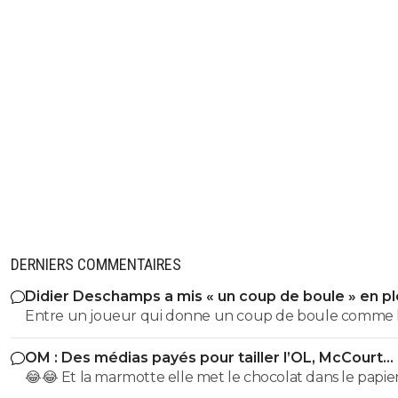
DERNIERS COMMENTAIRES
Didier Deschamps a mis « un coup de boule » en pl
Mondial
Entre un joueur qui donne un coup de boule comme 
sélectionneur en poste, et la critique sur l' arrbitrage il y
OM : Des médias payés pour tailler l’OL, McCourt
une sacré différence, l'arbitre n'a pas reçu de coup par
accusé
😂😂 Et la marmotte elle met le chocolat dans le papier
contre l' Italien lui oui Quel exemple pour les jeunes