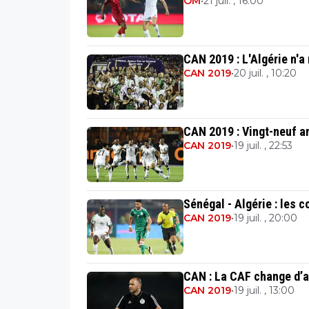
OM
•
21 juil. , 16:00
CAN 2019 : L'Algérie n'a 
CAN 2019
•
20 juil. , 10:20
CAN 2019 : Vingt-neuf ans
CAN 2019
•
19 juil. , 22:53
Sénégal - Algérie : les 
CAN 2019
•
19 juil. , 20:00
CAN : La CAF change d’ar
CAN 2019
•
19 juil. , 13:00