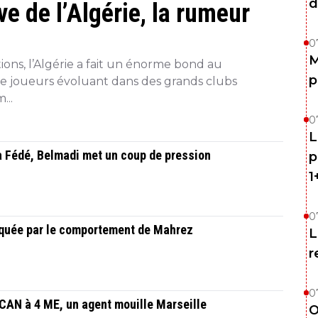
d
e de l’Algérie, la rumeur
0
M
ions, l’Algérie a fait un énorme bond au
p
de joueurs évoluant dans des grands clubs
...
0
L
la Fédé, Belmadi met un coup de pression
p
1
0
oquée par le comportement de Mahrez
L
r
0
 CAN à 4 ME, un agent mouille Marseille
O