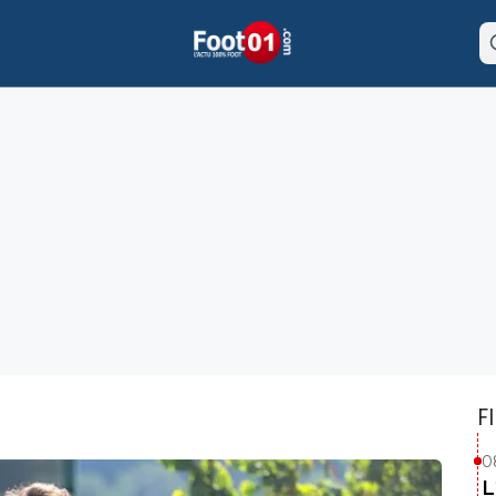
F
0
L