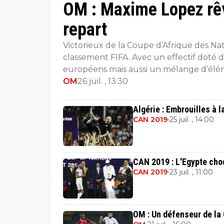
OM : Maxime Lopez rêv
repart
Victorieux de la Coupe d’Afrique des Nat
classement FIFA. Avec un effectif doté 
européens mais aussi un mélange d’élém
OM
26 juil. , 13:30
Algérie : Embrouilles à 
CAN 2019
•
25 juil. , 14:00
CAN 2019 : L'Egypte ch
CAN 2019
•
23 juil. , 11:00
OM : Un défenseur de la