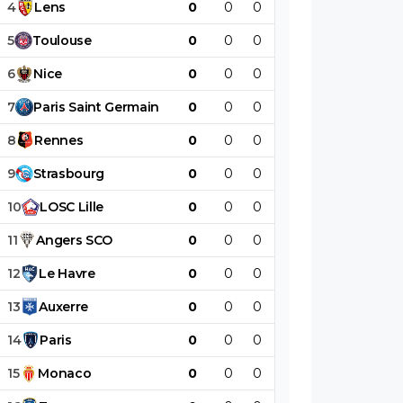
4
Lens
0
0
0
0
0
0
5
Toulouse
0
0
0
0
0
0
6
Nice
0
0
0
0
0
0
7
Paris
Saint
Germain
0
0
0
0
0
0
8
Rennes
0
0
0
0
0
0
9
Strasbourg
0
0
0
0
0
0
10
LOSC
Lille
0
0
0
0
0
0
11
Angers
SCO
0
0
0
0
0
0
12
Le
Havre
0
0
0
0
0
0
13
Auxerre
0
0
0
0
0
0
14
Paris
0
0
0
0
0
0
15
Monaco
0
0
0
0
0
0