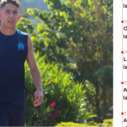
l
0
O
l
0
L
l
0
A
l
0
A