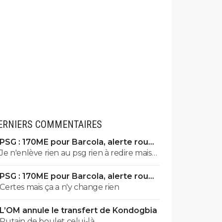
ERNIERS COMMENTAIRES
PSG : 170ME pour Barcola, alerte rouge
à Liverpool
Je n'enlève rien au psg rien à redire mais
barcola c'est pas plus de 80-100 hors
PSG : 170ME pour Barcola, alerte rouge
bonus faut arrêter c'est pas kvara
à Liverpool
Certes mais ça a n'y change rien
Mbappé Dembelé haaland
L’OM annule le transfert de Kondogbia
Putain de boulet celui-là