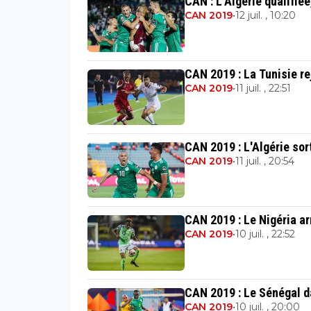
CAN : L’Algérie qualifié
CAN 2019
•
12 juil. , 10:20
CAN 2019 : La Tunisie re
CAN 2019
•
11 juil. , 22:51
CAN 2019 : L'Algérie sort
CAN 2019
•
11 juil. , 20:54
CAN 2019 : Le Nigéria ar
CAN 2019
•
10 juil. , 22:52
CAN 2019 : Le Sénégal da
CAN 2019
•
10 juil. , 20:00