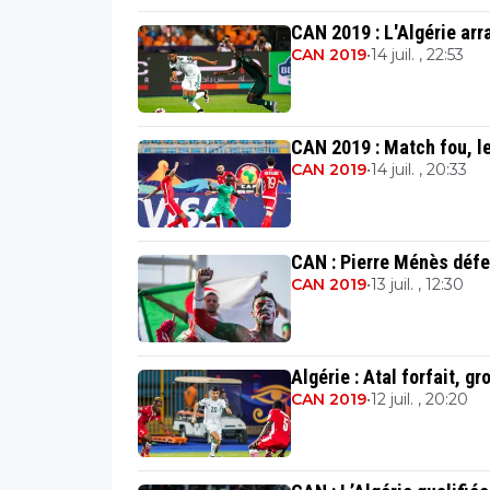
CAN 2019 : L'Algérie arra
CAN 2019
•
14 juil. , 22:53
CAN 2019 : Match fou, le
CAN 2019
•
14 juil. , 20:33
CAN : Pierre Ménès défe
CAN 2019
•
13 juil. , 12:30
Algérie : Atal forfait, g
CAN 2019
•
12 juil. , 20:20