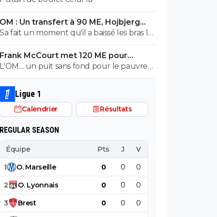
OM : Un transfert à 90 ME, Hojbjerg
s'en va
Sa fait un moment qu'il a baissé les bras la
première saison il etait top mais depuis
Frank McCourt met 120 ME pour
quelques match etait en dessus. Merci et
sauver l’OM !
L'OM.... un puit sans fond pour le pauvre
bon vent a lui pour le reste de sa carrière
Frank McCourt.
...
Ligue 1
Calendrier
Résultats
REGULAR SEASON
Équipe
Pts
J
V
N
D
BP
B
1
O
.
Marseille
0
0
0
0
0
0
2
O
.
Lyonnais
0
0
0
0
0
0
3
Brest
0
0
0
0
0
0