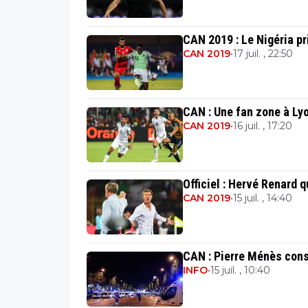
CAN 2019 : Le Nigéria pr
CAN 2019
•
17 juil. , 22:50
CAN : Une fan zone à Lyon
CAN 2019
•
16 juil. , 17:20
Officiel : Hervé Renard 
CAN 2019
•
15 juil. , 14:40
CAN : Pierre Ménès const
INFO
•
15 juil. , 10:40