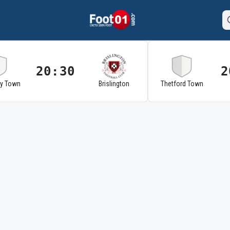
20:30
2
ry Town
Brislington
Thetford Town