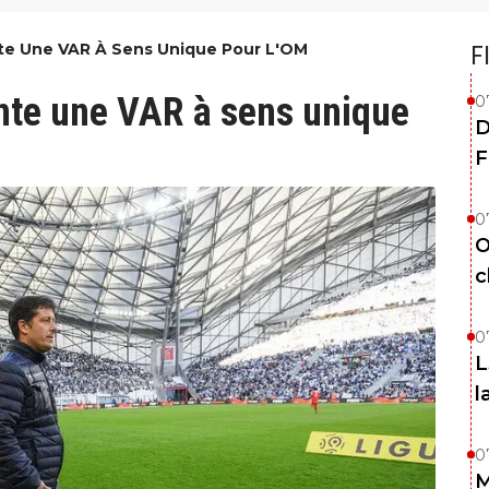
te Une VAR À Sens Unique Pour L'OM
F
te une VAR à sens unique
0
D
F
0
O
c
0
L
l
0
M