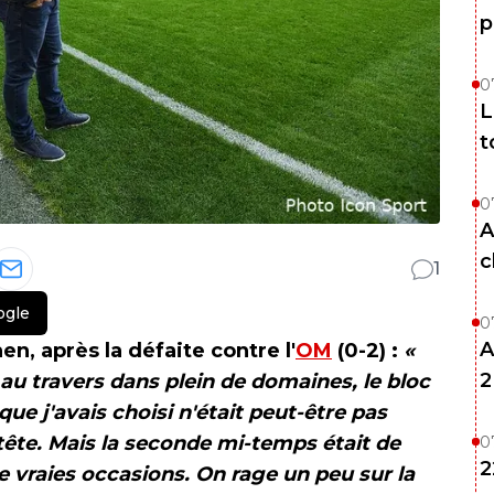
p
0
L
t
0
A
c
1
ogle
0
A
n, après la défaite contre l'
OM
(0-2) :
«
2
au travers dans plein de domaines, le bloc
que j'avais choisi n'était peut-être pas
tête. Mais la seconde mi-temps était de
0
2
e vraies occasions. On rage un peu sur la