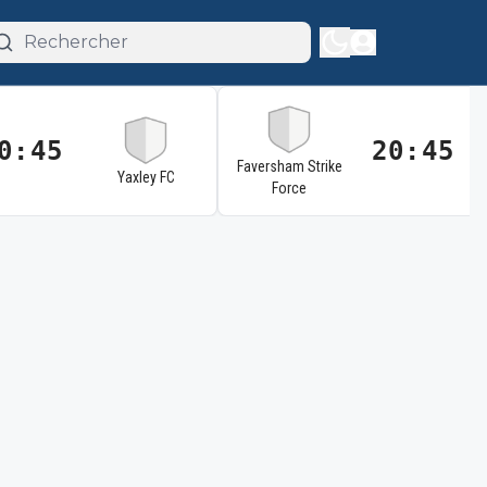
0:45
20:45
Faversham Strike
Yaxley FC
Force