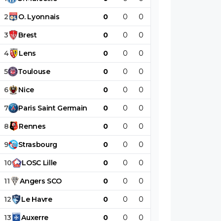
2
O
.
Lyonnais
0
0
0
0
0
0
3
Brest
0
0
0
0
0
0
4
Lens
0
0
0
0
0
0
5
Toulouse
0
0
0
0
0
0
6
Nice
0
0
0
0
0
0
7
Paris
Saint
Germain
0
0
0
0
0
0
8
Rennes
0
0
0
0
0
0
9
Strasbourg
0
0
0
0
0
0
10
LOSC
Lille
0
0
0
0
0
0
11
Angers
SCO
0
0
0
0
0
0
12
Le
Havre
0
0
0
0
0
0
13
Auxerre
0
0
0
0
0
0