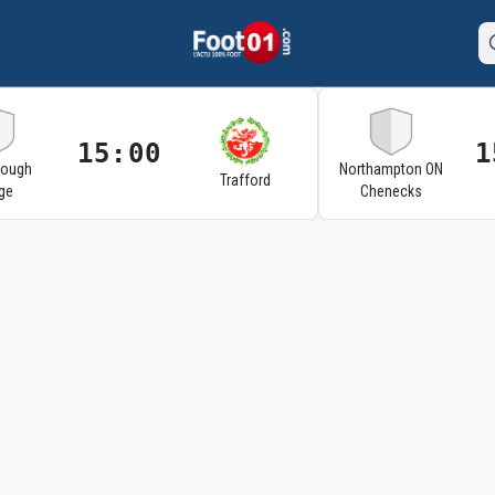
15:00
1
rough
Northampton ON
Trafford
ge
Chenecks