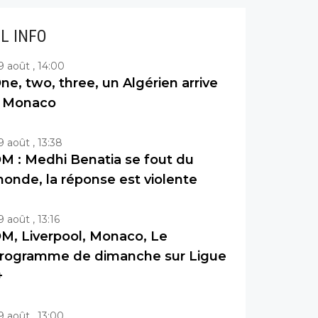
IL INFO
9 août , 14:00
ne, two, three, un Algérien arrive
 Monaco
9 août , 13:38
M : Medhi Benatia se fout du
onde, la réponse est violente
9 août , 13:16
M, Liverpool, Monaco, Le
rogramme de dimanche sur Ligue
+
9 août , 13:00