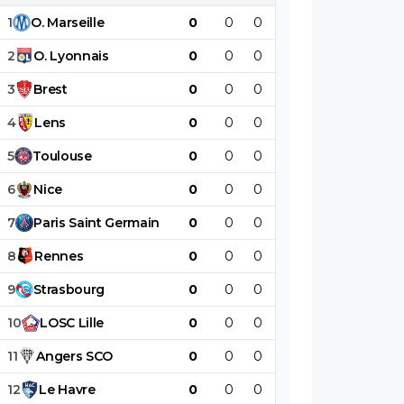
bouffon inculte
1
O
.
Marseille
0
0
0
0
0
0
2
O
.
Lyonnais
0
0
0
0
0
0
3
Brest
0
0
0
0
0
0
4
Lens
0
0
0
0
0
0
5
Toulouse
0
0
0
0
0
0
6
Nice
0
0
0
0
0
0
7
Paris
Saint
Germain
0
0
0
0
0
0
8
Rennes
0
0
0
0
0
0
9
Strasbourg
0
0
0
0
0
0
10
LOSC
Lille
0
0
0
0
0
0
11
Angers
SCO
0
0
0
0
0
0
12
Le
Havre
0
0
0
0
0
0