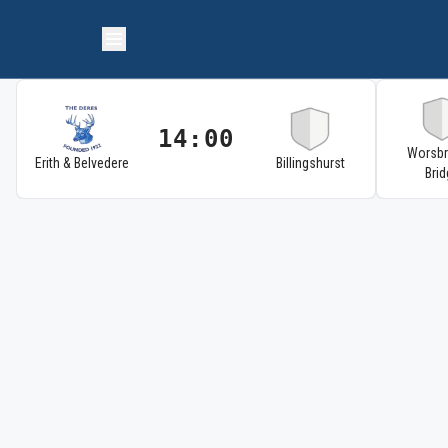
14:00
Worsb
Erith & Belvedere
Billingshurst
Brid