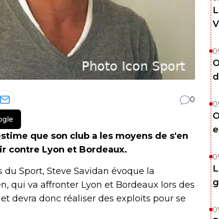
L
V
0
O
d
0
0
O
ogle
e
stime que son club a les moyens de s'en
ir contre Lyon et Bordeaux.
0
L
 du Sport, Steve Savidan évoque la
g
, qui va affronter Lyon et Bordeaux lors des
et devra donc réaliser des exploits pour se
0