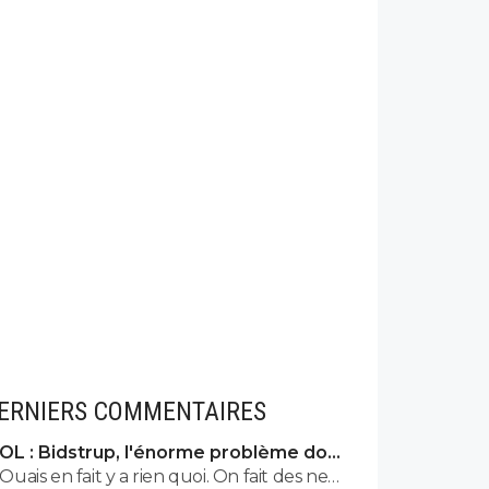
ERNIERS COMMENTAIRES
OL : Bidstrup, l'énorme problème dont
personne n'ose parler
Ouais en fait y a rien quoi. On fait des news