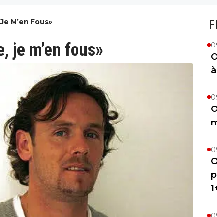
, Je M’en Fous»
F
e, je m’en fous»
0
O
à
0
O
m
0
O
p
1
0