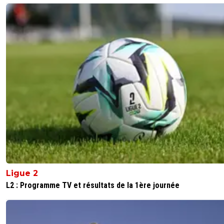
0
+
Répondre
olambitionproject-doowapp-pite
29 août 2017 à 13:42
+
0
J'avais des doutes sur sa mentalité ,mais là son entourag
est à remettre en question...
0
+
Répondre
moumou-lecrado
29 août 2017 à 13:40
+
0
go faire une kongogbia passer ta vie en tribune sans jam
jouer
0
+
Répondre
Ligue 2
geo-manuel
29 août 2017 à 13:42
+
0
L2 : Programme TV et résultats de la 1ère journée
il a marquer contre le Real avec Valence pour sont
premier mach
0
+
Répondre