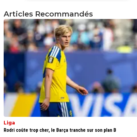
0
+
Répondre
Articles Recommandés
flairsou
29 août 2017 à 14:09
+
0
Ils ont toujours pas compris que la plupart des gars de 1
ans qui partent dans de gros clubs reviennent souvent la
queue entre les jambes pour finir dans des clubs
moyens.Confirmer avant de partir bordel !Que vous ayez
moins une saison avec des références...
0
+
Répondre
topgone
29 août 2017 à 13:55
+
0
Il a raison... L'OL c'est trop haut pour lui, mieux vaut qu'il a
l'Inter s'aguerrir, on en reparlera dans 2-3 ans...
0
+
Répondre
luis-suarez-the-best-7
29 août 2017 à 17:08
+
0
Liga
C"est un tout droit, il a à peine le niveau pour Caen,
Rodri coûte trop cher, le Barça tranche sur son plan B
comprends pas l'interet de le prendre, c'est cornet