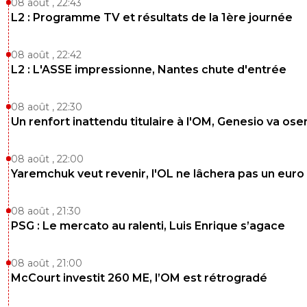
08 août , 22:43
fredu42-lib-rez-tyrion
L2 : Programme TV et résultats de la 1ère journée
29 août 2017 à 16:24
+
11
Pas sure
08 août , 22:42
0
+
Répondre
L2 : L'ASSE impressionne, Nantes chute d'entrée
ponsard
29 août 2017 à 14:28
+
0
08 août , 22:30
C'est loin d'être évident car on a du monde de
Un renfort inattendu titulaire à l'OM, Genesio va ose
beaucoup moins de matchs à jouer que vous
0
+
Répondre
08 août , 22:00
eric-gf38iste-par-d-faut
Yaremchuk veut revenir, l'OL ne lâchera pas un euro
29 août 2017 à 16:57
+
2
Ok, mais puisqu'Oscar le veux, c'est qu'il croit en
non? ^^
08 août , 21:30
PSG : Le mercato au ralenti, Luis Enrique s’agace
0
+
Répondre
eric-gf38iste-par-d-faut
29 août 2017 à 16:26
+
2
08 août , 21:00
McCourt investit 260 ME, l’OM est rétrogradé
Il est bon le gars... bon mais mal conseillé... un
classique :(