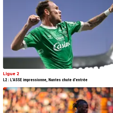
moumou-lecrado
29 août 2017 à 13:49
+
0
je parle pas de ça mais du fait qu'il ne jouer pas 
0
+
Répondre
fissa
29 août 2017 à 13:55
+
2
il jouait kondogbia , mais il était nul , comme t
l'équipe , ils avaient un un problème d’entraîne
0
+
Répondre
eric-gf38iste-par-d-faut
29 août 2017 à 13:39
+
2
Ligue 2
Et à l'Inter, il va cirer le banc?... tous ces gamins qui brûle
L2 : L'ASSE impressionne, Nantes chute d'entrée
étapes.
0
+
Répondre
disturbiia-staffm-dical
29 août 2017 à 13:42
+
0
A Lyon il va pas cirer le banc ?