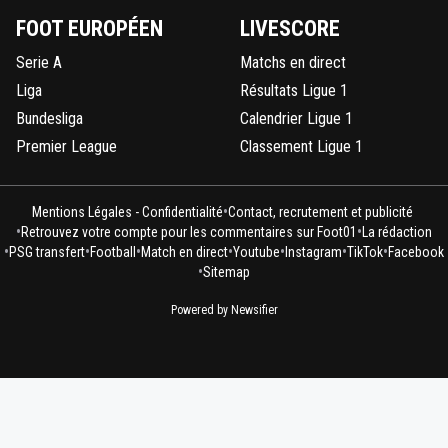
FOOT EUROPÉEN
LIVESCORE
Serie A
Matchs en direct
Liga
Résultats Ligue 1
Bundesliga
Calendrier Ligue 1
Premier League
Classement Ligue 1
•
Mentions Légales - Confidentialité
Contact, recrutement et publicité
•
•
Retrouvez votre compte pour les commentaires sur Foot01
La rédaction
•
•
•
•
•
•
•
PSG transfert
Football
Match en direct
Youtube
Instagram
TikTok
Facebook
•
Sitemap
Powered by Newsifier