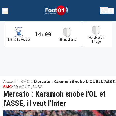
14:00
1
Worsbrough
Erith & Belvedere
Billingshurst
Bridge
Accueil
SMC
Mercato : Karamoh Snobe L'OL Et L'ASSE, 
SMC
•
29 AOÛT , 14:30
Veut L'Inter
Mercato : Karamoh snobe l'OL et
l'ASSE, il veut l'Inter