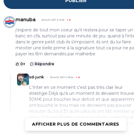
PUBLIER
manuba
29 août 2017 à 15:25
+
0
j'espere de tout mon coeur qu'il restera pour se taper un
banc en cfa, surtout pas une minute de jeu. quand à l'inte
dans le genre petit club ils s'imposent. ils ont du lui faire
miroiter une belle prime à la signature tout ca pour ne p
payer les 8m demandés par malherbe
0
+
Répondre
sd-junk
29 août 2017 à 18:04
+
0
L'Inter en ce moment c'est pas très clair leur
stratégie.Déjà qu'à un moment ils devaient trouve
30M€ pour boucher leur deficit et que apparemme
ont bouché le trou mais ne devraient pas pouvoir
recruter du tout.Et qu'en plus ils ont fait miroiter 
place à Roger Martinez pour le laisser se morfond
Chine au final.Si j'étais un joueur, je leur ferai pas t
AFFICHER PLUS DE COMMENTAIRES
confiance en tout cas.