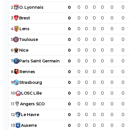
0
+
Répondre
2
O
.
Lyonnais
0
0
0
0
0
0
0
normand72
29 août 2017 à 17:44
+
0
3
Brest
0
0
0
0
0
0
0
bienvenu ami caennais tu verras on est nombr
01............ 4 lol
4
Lens
0
0
0
0
0
0
0
0
+
Répondre
5
Toulouse
0
0
0
0
0
0
0
6
Nice
0
0
0
0
0
0
0
7
Paris
Saint
Germain
0
0
0
0
0
0
0
8
Rennes
0
0
0
0
0
0
0
9
Strasbourg
0
0
0
0
0
0
0
10
LOSC
Lille
0
0
0
0
0
0
0
11
Angers
SCO
0
0
0
0
0
0
0
12
Le
Havre
0
0
0
0
0
0
0
13
Auxerre
0
0
0
0
0
0
0