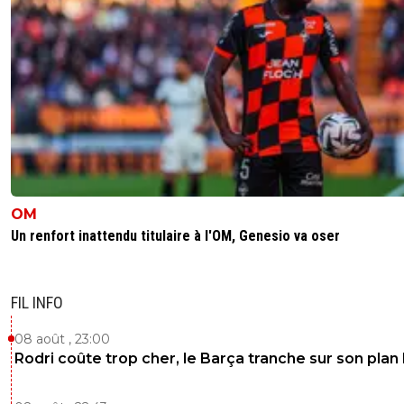
0
+
Répondre
eric-gf38iste-par-d-faut
29 août 2017 à 13:55
+
2
Karamoh? Il ferait partie de la rotation.... bon bie
à Sainté, il jouerai plus
0
+
Répondre
d4rkj3d1
29 août 2017 à 13:54
+
0
il serait rentré dans la rotation comme cornet
OM
0
+
Répondre
Un renfort inattendu titulaire à l'OM, Genesio va oser
fredu42-lib-rez-tyrion
29 août 2017 à 16:53
+
11
A sté il n'y aura pas de rotation ...les meilleurs
FIL INFO
disponibles joueront chaque week end ...oscar n
aucun état d'ame et avec un match par semai
08 août , 23:00
n'as pas besoin d'instaurer une rotation autom
Rodri coûte trop cher, le Barça tranche sur son plan
mais plus une rotation de concurrence
0
+
Répondre