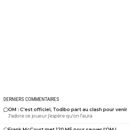
fredu42-lib-rez-tyrion
29 août 2017 à 16:24
+
11
Si ca peut mettre du plomb dans la tete à d'au
c'est bon ..
0
+
Répondre
normand72
29 août 2017 à 17:45
+
0
il servira d'exemple, car à priori c'est cfa2 pour lui
ne part pas pour notre plus grand bonheur ^^ le
sera perdant mais lui aussi
0
+
Répondre
fredu42-lib-rez-tyrion
29 août 2017 à 18:00
+
11
J'ai du ma à croire qu'après le mercato ..caen ai
moyens de se priver de karamoh sur la saison ..
DERNIERS COMMENTAIRES
vous le faites ..chapeau
OM : C’est officiel, Todibo part au clash pour venir
0
+
Répondre
J'adore ce joueur j'espère qu'on l'aura
normand72
29 août 2017 à 18:05
+
0
Frank McCourt met 120 ME pour sauver l’OM !