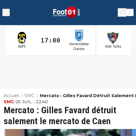
17:00
1
Universitatea
KuPS
Inter Turku
Craiova
Accueil
SMC
Mercato : Gilles Favard Détruit Salement
SMC
•
25 JUIL. , 22:40
Mercato De Caen
Mercato : Gilles Favard détruit
salement le mercato de Caen