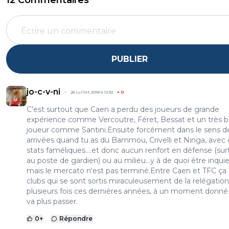
12 Commentaires
PUBLIER
jo-c-v-ni
26 juillet 2018 à 12:32
+
0
C'est surtout que Caen a perdu des joueurs de grande
expérience comme Vercoutre, Féret, Bessat et un très 
joueur comme Santini.Ensuite forcément dans le sens d
arrivées quand tu as du Bammou, Crivelli et Ninga, avec
stats faméliques....et donc aucun renfort en défense (sur
au poste de gardien) ou au milieu...y à de quoi être inquie
mais le mercato n'est pas terminé.Entre Caen et TFC ça f
clubs qui se sont sortis miraculeusement de la relégation
plusieurs fois ces dernières années, à un moment donné
va plus passer.
0
+
Répondre