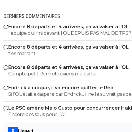
DERNIERS COMMENTAIRES
Encore 8 départs et 4 arrivées, ça va valser à l'OL
l equipe qui fini devant l OL DEPUIS PAS MAL DE TPS? lol. t
es tro malin toi
Encore 8 départs et 4 arrivées, ça va valser à l'OL
t es marrant
Encore 8 départs et 4 arrivées, ça va valser à l'OL
Compte petit Rémi et reviens me parler
Endrick a craqué, il va encore quitter le Real
Si l'OL était exaspéré par Endrick... il ne le suivrait pas de
près. Bref... Quand l'équipe sera complète... ce sera beaucoup
Le PSG amène Malo Gusto pour concurrencer Hak
mieux.
Encore des sous pour l’OL
Ligue 1