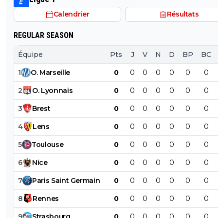
Calendrier
Résultats
REGULAR SEASON
Équipe
Pts
J
V
N
D
BP
BC
1
O
.
Marseille
0
0
0
0
0
0
0
2
O
.
Lyonnais
0
0
0
0
0
0
0
3
Brest
0
0
0
0
0
0
0
4
Lens
0
0
0
0
0
0
0
5
Toulouse
0
0
0
0
0
0
0
6
Nice
0
0
0
0
0
0
0
7
Paris
Saint
Germain
0
0
0
0
0
0
0
8
Rennes
0
0
0
0
0
0
0
9
Strasbourg
0
0
0
0
0
0
0