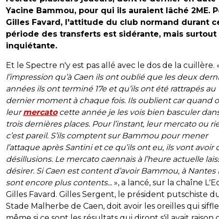
Yacine Bammou, pour qui ils auraient lâché 2ME. 
Gilles Favard, l'attitude du club normand durant c
période des transferts est sidérante, mais surtout 
inquiétante.
Et le Spectre n'y est pas allé avec le dos de la cuillère. 
l’impression qu’à Caen ils ont oublié que les deux dern
années ils ont terminé 17e et qu’ils ont été rattrapés au
dernier moment à chaque fois. Ils oublient car quand o
leur
mercato
cette année je les vois bien basculer dans
trois dernières places. Pour l’instant, leur mercato ou ri
c’est pareil. S’ils comptent sur Bammou pour mener
l’attaque après Santini et ce qu’ils ont eu, ils vont avoir
désillusions. Le mercato caennais à l’heure actuelle lais
désirer. Si Caen est content d’avoir Bammou, à Nantes i
sont encore plus contents...
», a lancé, sur la chaîne L'E
Gilles Favard. Gilles Sergent, le président putschiste d
Stade Malherbe de Caen, doit avoir les oreilles qui siffle
même si ce sont les résultats qui diront s'il avait raison