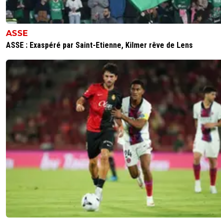
poser des questions....
0
+
Répondre
ASSE
ASSE : Exaspéré par Saint-Etienne, Kilmer rêve de Lens
rihat-asm-rouge-et-blanc
25 juillet 2018 à 22:23
+
0
Ils font avec les moyens du bord non ? ^^
0
+
Répondre
fanou-gastonek
26 juillet 2018 à 7:29
+
0
Bel humour mais tu vois le recrutement de reims ..
notamment ... caen fait peur ...
0
+
Répondre
fallaitpas
25 juillet 2018 à 21:58
+
0
Gilles Favard n'a qu'à démontrer son savoir faire en rache
SMC. Après, il mettra en œuvre ses grandes compétences
0
+
Répondre