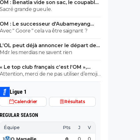
OM : Benatia vide son sac, le coupable
prend cher
Sacré grande gueule.
OM : Le successeur d'Aubameyang
déniché en Belgique
Avec " Goore " cela va être saignant ?
L’OL peut déjà annoncer le départ de
Fonseca
Mdr les merdias ne savent rien
« Le top club français c’est l’OM »,
Adidas bouscule le PSG
Attention, merci de ne pas utiliser d’emojis
en la présence de Raymond Q qui a un
traumatisme de l enfance lié à ces
Ligue 1
derniers; pour le soutenir, vous pouvez
Calendrier
Résultats
adhérer à son association se prétendant
faire partie d’une « élite » littéraire se
REGULAR SEASON
refusant catégoriquement l utilisation d
emojis bien trop populaire à son goût et
Équipe
Pts
J
V
N
D
BP
B
surtout incompréhensible pour ses gros
1
O
.
Marseille
0
0
0
0
0
0