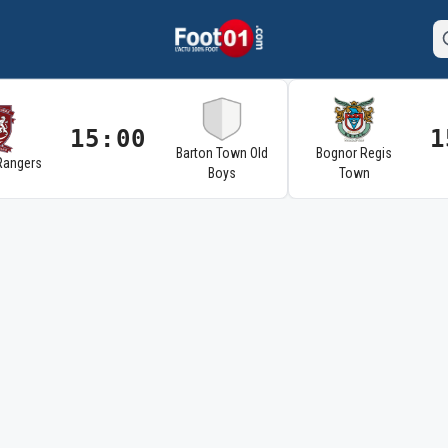
15:00
1
Barton Town Old
Bognor Regis
Rangers
Boys
Town