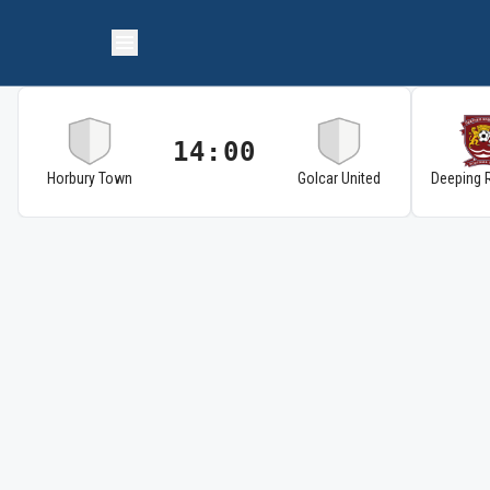
14:00
Horbury Town
Golcar United
Deeping 