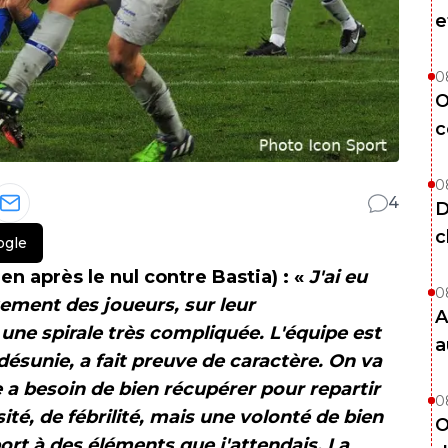
e
0
O
c
0
4
D
c
ogle
n après le nul contre Bastia) : «
J'ai eu
0
ement des joueurs, sur leur
A
une spirale très compliquée. L'équipe est
a
 désunie, a fait preuve de caractère. On va
e a besoin de bien récupérer pour repartir
0
ité, de fébrilité, mais une volonté de bien
O
port à des éléments que j'attendais. La