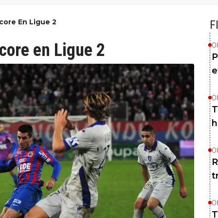
core En Ligue 2
F
core en Ligue 2
0
P
e
0
T
h
0
R
t
0
T