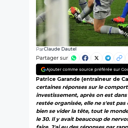
Claude Dautel
Par
Partager sur
Ajouter comme source préférée sur Go
Patrice Garande (entraîneur de Cae
certaines réponses sur le comport
investissement, après on est dans 
restée organisée, elle ne s'est pas
bien se vider la tête, tout le mond
le 30. Il y avait beaucoup de nervos
faire. J'ai eu des réponses par rap