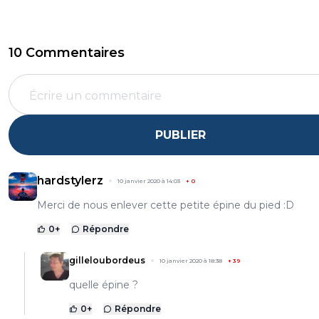
10 Commentaires
PUBLIER
hardstylerz
10 janvier 2020 à 14:03
+
0
Merci de nous enlever cette petite épine du pied :D
0
+
Répondre
gilleloubordeus
10 janvier 2020 à 18:38
+
39
quelle épine ?
0
+
Répondre