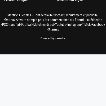
•
Mentions Légales - Confidentialité
Contact, recrutement et publicité
•
•
Retrouvez votre compte pour les commentaires sur Foot01
La rédaction
•
•
•
•
•
•
•
PSG transfert
Football
Match en direct
Youtube
Instagram
TikTok
Facebook
•
Sitemap
Powered by Newsifier