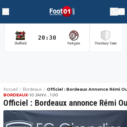
20:30
2
Sheffield
Parkgate
Thornbury Town
Accueil
Bordeaux
Officiel : Bordeaux Annonce Rémi O
BORDEAUX
•
10 JANV. , 1:00
Officiel : Bordeaux annonce Rémi O