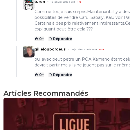
turon
10 janvier 2020 à 9:13
+
0
Comme toi, je suis surpris.Maintenant, il y a des
possibilités de vendre Cafu, Sabaly, Kalu voir Pa
Certains à des prix relativement intéressants.Ce
expliquant peut-être cela ???
0
+
Répondre
gilleloubordeus
10 janvier 2020 à 18:38
+
39
oui avec peut petre un POA Kamano étant celu
devrait partir mais ils ne jouent pas sur le mêm
0
+
Répondre
Articles Recommandés