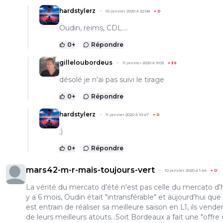
hardstylerz
10 janvier 2020 à 22:08
+
0
Oudin, reims, CDL....
0
+
Répondre
gilleloubordeus
11 janvier 2020 à 9:03
+
39
désolé je n'ai pas suivi le tirage
0
+
Répondre
hardstylerz
11 janvier 2020 à 10:47
+
0
;)
0
+
Répondre
mars42-m-r-mais-toujours-vert
10 janvier 2020 à 1:44
+
0
La vérité du mercato d'été n'est pas celle du mercato d'hiv
y a 6 mois, Oudin était "intransférable" et aujourd'hui qu
est entrain de réaliser sa meilleure saison en L1, ils vende
de leurs meilleurs atouts...Soit Bordeaux a fait une "offre