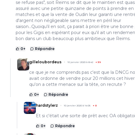
se refuse pas", soit Reims se dit que le maintien est qua
assuré avec une petite quinzaine de points à prendre en
matches et que la vente de Oudin leur garanti une rentr
d'argent non négligeable sans mettre en péril leur
saison...Quoiqu'il en soit, ça parait à priori être une bonn
pour les Gigis en espérant pour eux qu'il ait un rendemen
bon dans un club beaucoup plus ambitieux que Reims.
0
+
Répondre
gilleloubordeus
10 janvier 2020 à 8:42
+
39
ce que je ne comprends pas c'est que la DNCG n
avait ordonne de vendre pour 20 millions cet hiver,
qu'on a cette menace sur la tête, on recrute ?
0
+
Répondre
hardstylerz
10 janvier 2020 à 14:05
+
0
Et si c'était une sorte de prêt avec OA obligato
0
+
Répondre