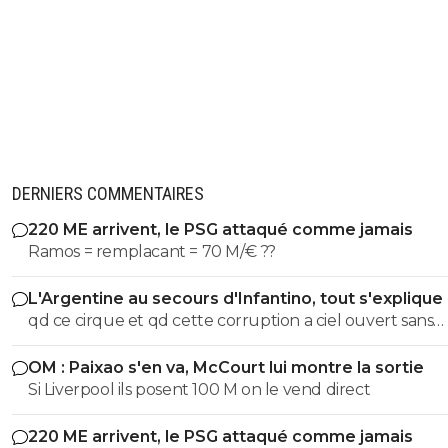
DERNIERS COMMENTAIRES
220 ME arrivent, le PSG attaqué comme jamais
Ramos = remplacant = 70 M/€ ??
L'Argentine au secours d'Infantino, tout s'explique
qd ce cirque et qd cette corruption a ciel ouvert sans
complexe va s arreter. les magouilles enormes meme plus
OM : Paixao s'en va, McCourt lui montre la sortie
cachées, ils s en vantent meme! les magouilles avec Trump, l
Si Liverpool ils posent 100 M on le vend direct
attrbution de la CDM au Qatar, le logement dans ce pays, et
pour finir l oiverture aux privés, juste pour prendre du 
220 ME arrivent, le PSG attaqué comme jamais
partout pour avoir une place. ptin de football et qd tu vois