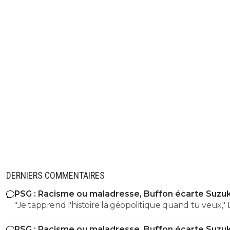
DERNIERS COMMENTAIRES
PSG : Racisme ou maladresse, Buffon écarte Suzuk
"Je tapprend l'histoire la géopolitique quand tu veux," LOL
LOL LOL tu peux meme pas apprendre à un collégien
PSG : Racisme ou maladresse, Buffon écarte Suzuk
l'histoire puisque meme un élève de 3eme sait que le