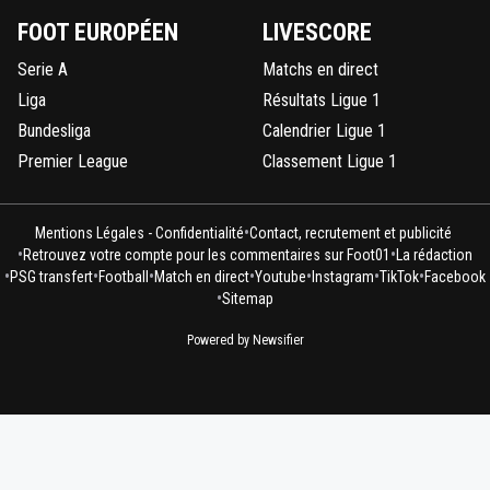
FOOT EUROPÉEN
LIVESCORE
Serie A
Matchs en direct
Liga
Résultats Ligue 1
Bundesliga
Calendrier Ligue 1
Premier League
Classement Ligue 1
•
Mentions Légales - Confidentialité
Contact, recrutement et publicité
•
•
Retrouvez votre compte pour les commentaires sur Foot01
La rédaction
•
•
•
•
•
•
•
PSG transfert
Football
Match en direct
Youtube
Instagram
TikTok
Facebook
•
Sitemap
Powered by Newsifier