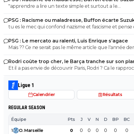
"apprendre a lire un texte simple et surtout a le
nazisme c'est pas en Italie contrairement à toi l'ane du
comprendre" dixit le mec qui pensait que le nazisme c'e
! Ca se voit que t'es l'électeur moyen de LFI, un mec plus
PSG : Racisme ou maladresse, Buffon écarte Suzuk
en italie mdr On sent le petit lfiste frustré ! va picoler tes 8.6 le
bete que la moyenne et pas assez cultivé !! Tu viens de le
tu es le mec qui confond nazisme et fascisme et pense
mongolien qui voit des fachos partout tes parents t'ont f
démontrer ici abruti ! putain tes parents t'ont fini à la pis
c'est la meme chose mdr Tu m'auras bien fait rire à prouver
la pisse toi c'est évident
c'est pas possible....tu démontres que tu connais rien à r
PSG : Le mercato au ralenti, Luis Enrique s’agace
par toi meme que t'es un putain d'ignare ! Retourne au
l'ignorant qui manque cruellement de culture veut n
Mais ?? Ce ne serait pas le même article que l'année de
collège apprendre les lecons que tu as oublié petit bo
donner des cours mdr
a la même époque??!! 😂
Rodri coûte trop cher, le Barça tranche sur son pla
Et il a pas envie de découvrir Paris, Rodri ? Ca le rappro
de l'Espagne, c'est déjà ca 😅
Ligue 1
Calendrier
Résultats
REGULAR SEASON
Équipe
Pts
J
V
N
D
BP
BC
1
O
.
Marseille
0
0
0
0
0
0
0