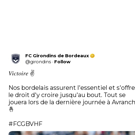
FC Girondins de Bordeaux
@
girondins
·
Follow
𝑉𝑖𝑐𝑡𝑜𝑖𝑟𝑒 ✌️

Nos bordelais assurent l'essentiel et s'offre
le droit d'y croire jusqu'au bout. Tout se 
jouera lors de la dernière journée à Avranch
🤞

#FCGBVHF