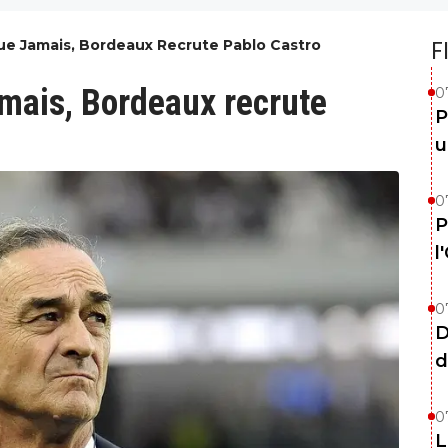
ue Jamais, Bordeaux Recrute Pablo Castro
F
amais, Bordeaux recrute
0
P
u
0
P
l
0
D
d
0
L