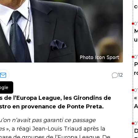
c
0
M
u
0
P
r
12
ogle
0
«
s de l’Europa League, les Girondins de
A
astro en provenance de Ponte Preta.
u’on n’avait pas garanti ce passage
0
es
», a réagi Jean-Louis Triaud après la
D
phase de groupes de l’Europa League. De