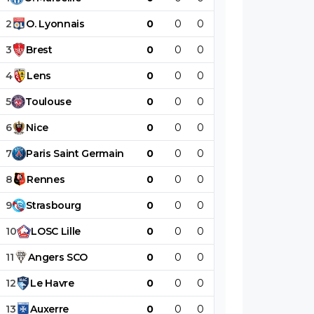
2
O
.
Lyonnais
0
0
0
0
0
0
3
Brest
0
0
0
0
0
0
4
Lens
0
0
0
0
0
0
5
Toulouse
0
0
0
0
0
0
6
Nice
0
0
0
0
0
0
7
Paris
Saint
Germain
0
0
0
0
0
0
8
Rennes
0
0
0
0
0
0
9
Strasbourg
0
0
0
0
0
0
10
LOSC
Lille
0
0
0
0
0
0
11
Angers
SCO
0
0
0
0
0
0
12
Le
Havre
0
0
0
0
0
0
13
Auxerre
0
0
0
0
0
0