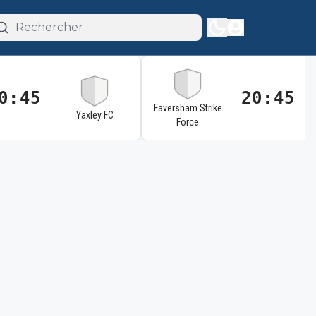
0:45
20:45
Faversham Strike
Yaxley FC
Force