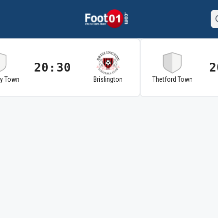
20:30
2
ry Town
Brislington
Thetford Town