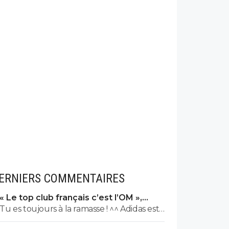
ERNIERS COMMENTAIRES
« Le top club français c’est l’OM »,
Adidas bouscule le PSG
Tu es toujours à la ramasse ! ^^ Adidas est
l'équipementier de l'OL depuis 2010. 😏