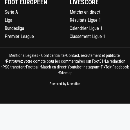
FOOT EUROPÉEN
LIVESCORE
Serie A
Matchs en direct
Liga
Résultats Ligue 1
Bundesliga
Calendrier Ligue 1
Premier League
Classement Ligue 1
•
Mentions Légales - Confidentialité
Contact, recrutement et publicité
•
•
Retrouvez votre compte pour les commentaires sur Foot01
La rédaction
•
•
•
•
•
•
•
PSG transfert
Football
Match en direct
Youtube
Instagram
TikTok
Facebook
•
Sitemap
Powered by Newsifier