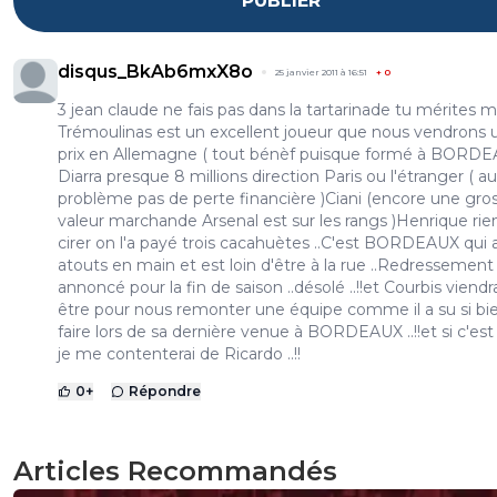
PUBLIER
disqus_BkAb6mxX8o
25 janvier 2011 à 16:51
+
0
3 jean claude ne fais pas dans la tartarinade tu mérites mie
Trémoulinas est un excellent joueur que nous vendrons 
prix en Allemagne ( tout bénèf puisque formé à BORDEA
Diarra presque 8 millions direction Paris ou l'étranger ( a
problème pas de perte financière )Ciani (encore une gro
valeur marchande Arsenal est sur les rangs )Henrique rie
cirer on l'a payé trois cacahuètes ..C'est BORDEAUX qui 
atouts en main et est loin d'être à la rue ..Redressement
annoncé pour la fin de saison ..désolé ..!!et Courbis viend
être pour nous remonter une équipe comme il a su si bie
faire lors de sa dernière venue à BORDEAUX ..!!et si c'est 
je me contenterai de Ricardo ..!!
0
+
Répondre
Articles Recommandés