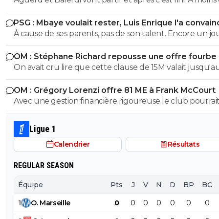
offre irrefusable. Avec ça on va arriver a a peu près a 1
PSG : Mbaye voulait rester, Luis Enrique l'a convain
avec les salaires économisés
À cause de ses parents, pas de son talent. Encore un j
avec entourage nocif.
OM : Stéphane Richard repousse une offre fourbe
Aguerd
On avait cru lire que cette clause de 15M valait jusqu'au
juillet. ?
OM : Grégory Lorenzi offre 81 ME à Frank McCourt
Avec une gestion financière rigoureuse le club pourrai
envisager une capitalisation supérieure au 1,2 milliards
comme base de négociation avec l’Arabie Saoudite!
Ligue 1
Calendrier
Résultats
REGULAR SEASON
Équipe
Pts
J
V
N
D
BP
BC
1
O
.
Marseille
0
0
0
0
0
0
0