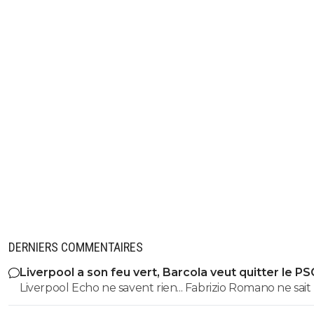
DERNIERS COMMENTAIRES
Liverpool a son feu vert, Barcola veut quitter le PS
Liverpool Echo ne savent rien... Fabrizio Romano ne sait r
Il n'y a que Reds13 qui sait tout sur tout. 👏🏻👏🏻👏🏻