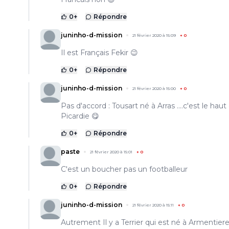
0
+
Répondre
juninho-d-mission
21 février 2020 à 15:09
+
0
Il est Français Fekir 😉
0
+
Répondre
juninho-d-mission
21 février 2020 à 15:00
+
0
Pas d'accord : Tousart né à Arras ....c'est le haut
Picardie 😋
0
+
Répondre
paste
21 février 2020 à 15:01
+
0
C'est un boucher pas un footballeur
0
+
Répondre
juninho-d-mission
21 février 2020 à 15:11
+
0
Autrement Il y a Terrier qui est né à Armentiere