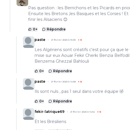
Pas question : les Berrichons et les Picards en priori
Ensuite les Bretons ,les Basques et les Corses ! Et
finir les Alsaciens 😊
0
+
Répondre
paste
21 février 2020 à 15:00
+
0
Les Algériens sont créatifs c'est pour ça que le
mise sur eux Aouar Fekir Cherki Benzia Belfodil
Benzema Ghezzal Bahlouli
0
+
Répondre
paste
21 février 2020 à 14:58
+
0
Ils sont nuls , pas 1 seul dans votre équipe 🤣
0
+
Répondre
fekir-latrique69
21 février 2020 à 14:54
+
0
Et les Brésiliens