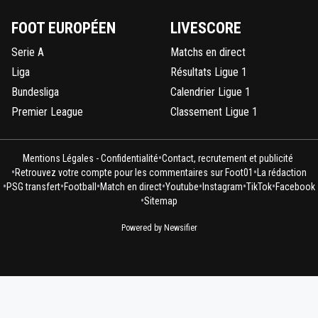
FOOT EUROPÉEN
LIVESCORE
Serie A
Matchs en direct
Liga
Résultats Ligue 1
Bundesliga
Calendrier Ligue 1
Premier League
Classement Ligue 1
•
Mentions Légales - Confidentialité
Contact, recrutement et publicité
•
•
Retrouvez votre compte pour les commentaires sur Foot01
La rédaction
•
•
•
•
•
•
•
PSG transfert
Football
Match en direct
Youtube
Instagram
TikTok
Facebook
•
Sitemap
Powered by Newsifier