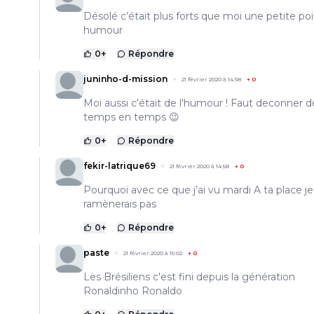
Désolé c’était plus forts que moi une petite po
humour
0
+
Répondre
juninho-d-mission
21 février 2020 à 14:58
+
0
Moi aussi c'était de l'humour ! Faut deconner d
temps en temps 😉
0
+
Répondre
fekir-latrique69
21 février 2020 à 14:58
+
0
Pourquoi avec ce que j’ai vu mardi A ta place je
ramènerais pas
0
+
Répondre
paste
21 février 2020 à 15:02
+
0
Les Brésiliens c'est fini depuis la génération
Ronaldinho Ronaldo