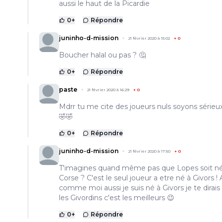
aussi le haut de la Picardie
0
+
Répondre
juninho-d-mission
21 février 2020 à 15:02
+
0
Boucher halal ou pas ? 🤔
0
+
Répondre
paste
21 février 2020 à 16:29
+
0
Mdrr tu me cite des joueurs nuls soyons sérieu
🤣🤣
0
+
Répondre
juninho-d-mission
21 février 2020 à 17:50
+
0
T'imagines quand même pas que Lopes soit n
Corse ? C'est le seul joueur a etre né à Givors !
comme moi aussi je suis né à Givors je te dirais
les Givordins c'est les meilleurs 😉
0
+
Répondre