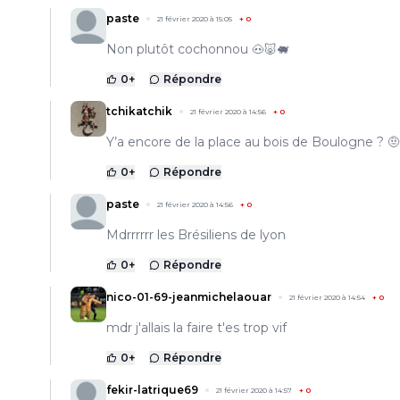
paste
21 février 2020 à 15:05
+
0
Non plutôt cochonnou 🐽🐷🐖
0
+
Répondre
tchikatchik
21 février 2020 à 14:56
+
0
Y’a encore de la place au bois de Boulogne ? 🤨
0
+
Répondre
paste
21 février 2020 à 14:56
+
0
Mdrrrrrr les Brésiliens de lyon
0
+
Répondre
nico-01-69-jeanmichelaouar
21 février 2020 à 14:54
+
0
mdr j'allais la faire t'es trop vif
0
+
Répondre
fekir-latrique69
21 février 2020 à 14:57
+
0