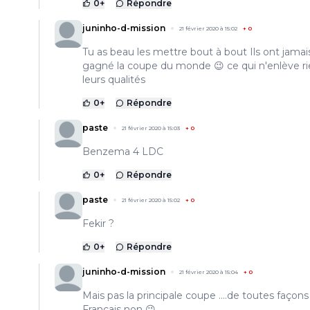
0
+
Répondre
juninho-d-mission
21 février 2020 à 15:02
+
0
Tu as beau les mettre bout à bout Ils ont jamai
gagné la coupe du monde 😉 ce qui n'enlève ri
leurs qualités
0
+
Répondre
paste
21 février 2020 à 15:03
+
0
Benzema 4 LDC
0
+
Répondre
paste
21 février 2020 à 15:02
+
0
Fekir ?
0
+
Répondre
juninho-d-mission
21 février 2020 à 15:04
+
0
Mais pas la principale coupe ....de toutes façons 
Francais non 😉