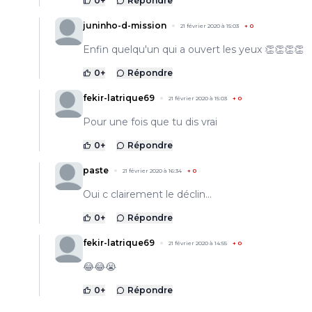
0
+
Répondre
juninho-d-mission
21 février 2020 à 15:03
+
0
Enfin quelqu'un qui a ouvert les yeux 👏👏👏👏
0
+
Répondre
fekir-latrique69
21 février 2020 à 15:03
+
0
Pour une fois que tu dis vrai
0
+
Répondre
paste
21 février 2020 à 16:34
+
0
Oui c clairement le déclin...
0
+
Répondre
fekir-latrique69
21 février 2020 à 14:55
+
0
😂😂😭
0
+
Répondre