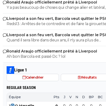
Ronald Araujo officiellement prêté à Liverpool
Y a pas beaucoup de choses qui change ailier et latéral, weah
c'est un ailier il joue latéraux à L OM
Liverpool a son feu vert, Barcola veut quitter le PS
Reds13 : Arrêtes de te contredire et de faire la girouette,
une memoire de poisson rouge, tu me dis que barcola s
Liverpool a son feu vert, Barcola veut quitter le PS
de Liverpool pour négocier une prolongation alors que
Quand il sera libre dans deux ans, il n'y aura plus de
commentaires plus haut tu dis qu il partira libre dans 2
négociations entre clubs. Dans un an et demi, le joueur
mdr
Ronald Araujo officiellement prêté à Liverpool
où il veut, le club n'aura plus son mot à dire. On voit q
Ah bon Barcola est passé Dc ? lol
l'intelligence dégouline de partout chez toi.
Ligue 1
Calendrier
Résultats
REGULAR SEASON
Équipe
Pts
J
V
N
D
BP
BC
1
O
.
Marseille
0
0
0
0
0
0
0